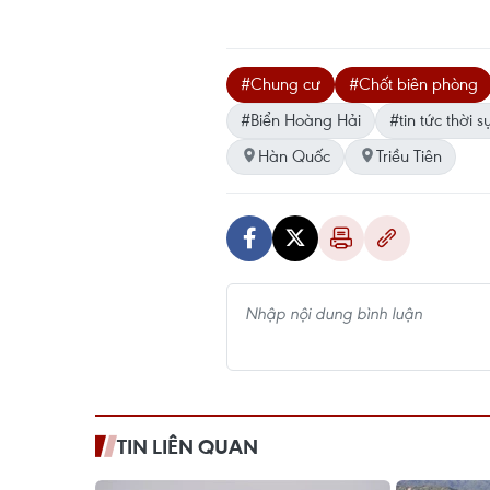
#Chung cư
#Chốt biên phòng
#Biển Hoàng Hải
#tin tức thời s
Hàn Quốc
Triều Tiên
TIN LIÊN QUAN