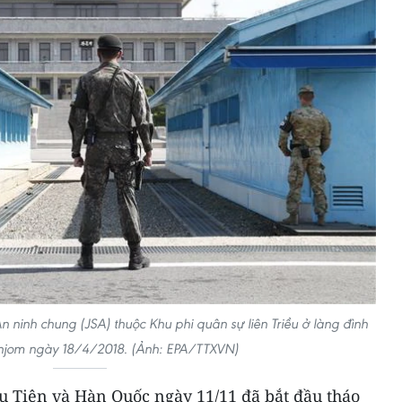
 ninh chung (JSA) thuộc Khu phi quân sự liên Triều ở làng đình
njom ngày 18/4/2018. (Ảnh: EPA/TTXVN)
u Tiên và Hàn Quốc ngày 11/11 đã bắt đầu tháo