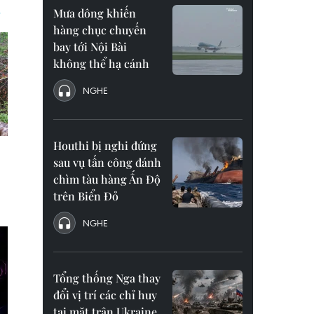
Mưa dông khiến
hàng chục chuyến
bay tới Nội Bài
không thể hạ cánh
NGHE
Houthi bị nghi đứng
sau vụ tấn công đánh
chìm tàu hàng Ấn Độ
trên Biển Đỏ
NGHE
Tổng thống Nga thay
đổi vị trí các chỉ huy
tại mặt trận Ukraine