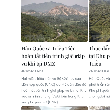
Hàn Quốc và Triều Tiên
Thúc đẩy 
hoàn tất tiến trình giải giáp
tại Khu p
vũ khí tại DMZ
Triều
25/10/2018 12:43
03/11/2018 11:21
Hai miền Triều Tiên và Bộ Chỉ huy của
Hàn Quốc và 
Liên hợp quốc (UNC) do Mỹ dẫn đầu đã
phát triển s
hoàn tất tiến trình giải giáp vũ khí tại Khu
Khu phi quân
vực an ninh chung (JSA) bên trong Khu
cho người nư
vực phi quân sự (DMZ).