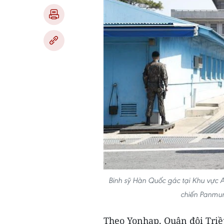
Binh sỹ Hàn Quốc gác tại Khu vực An
chiến Panmu
Theo Yonhap, Quân đội Triề