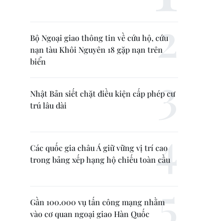
Bộ Ngoại giao thông tin về cứu hộ, cứu
nạn tàu Khôi Nguyên 18 gặp nạn trên
biển
Nhật Bản siết chặt điều kiện cấp phép cư
trú lâu dài
Các quốc gia châu Á giữ vững vị trí cao
trong bảng xếp hạng hộ chiếu toàn cầu
Gần 100.000 vụ tấn công mạng nhằm
vào cơ quan ngoại giao Hàn Quốc