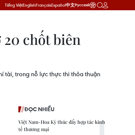
Tiếng Việt
English
Français
Español
中文
Русский
 20 chốt biên
 tài, trong nỗ lực thực thi thỏa thuận
ĐỌC NHIỀU
Việt Nam-Hoa Kỳ thúc đẩy hợp tác kinh
tế thương mại