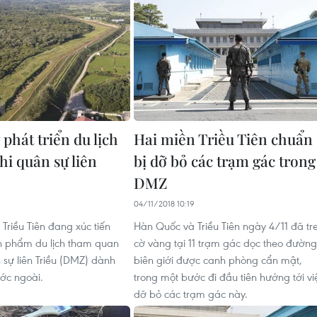
phát triển du lịch
Hai miền Triều Tiên chuẩn
hi quân sự liên
bị dỡ bỏ các trạm gác trong
DMZ
04/11/2018 10:19
Triều Tiên đang xúc tiến
Hàn Quốc và Triều Tiên ngày 4/11 đã tr
ản phẩm du lịch tham quan
cờ vàng tại 11 trạm gác dọc theo đường
 sự liên Triều (DMZ) dành
biên giới được canh phòng cẩn mật,
ớc ngoài.
trong một bước đi đầu tiên hướng tới vi
dỡ bỏ các trạm gác này.