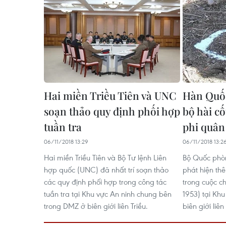
Hai miền Triều Tiên và UNC
Hàn Quốc
soạn thảo quy định phối hợp
bộ hài cố
tuần tra
phi quân
06/11/2018 13:29
06/11/2018 13:2
Hai miền Triều Tiên và Bộ Tư lệnh Liên
Bộ Quốc phò
hợp quốc (UNC) đã nhất trí soạn thảo
phát hiện thê
các quy định phối hợp trong công tác
trong cuộc ch
tuần tra tại Khu vực An ninh chung bên
1953) tại Kh
trong DMZ ở biên giới liên Triều.
biên giới liên 