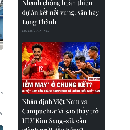
Nhanh chóng hoàn thiện
dự án kết nối vùng, sân bay
Long Thành
06/08/2026 15:07
eo
Nhận định Việt Nam vs
Campuchia: Vì sao thầy trò
ệc
HLV Kim Sang-sik cần