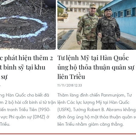
 phát hiện thêm 2
Tư lệnh Mỹ tại Hàn Quốc
t binh sỹ tại khu
ủng hộ thỏa thuận quân sự
 sự
liên Triều
6
11/11/2018 12:33
ng Hàn Quốc cho biết đã
Thăm làng đình chiến Panmunjom, Tư
m 2 bộ hài cốt binh sĩ tử trận
lệnh Các lực lượng Mỹ tại Hàn Quốc
iến tranh Triều Tiên (1950-
(USFK), Tướng Robert B. Abrams khẳng
u vực Phi quân sự (DMZ) ở
định ông ủng hộ một thỏa thuận quân s
Triều.
liên Triều nhằm giảm căng thẳng.