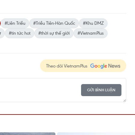
#Liên Triều
#Triều Tiên-Hàn Quốc
#Khu DMZ
ự
#tin tức hot
#thời sự thế giới
#VietnamPlus
Theo dõi VietnamPlus
GỬI BÌNH LUẬN