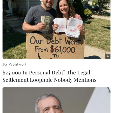
Quảng Bình: Diễn biến lũ lụt phức tạp,
khó tiếp cận người dân vùng lũ
21/10/2020 03:21
Tính đến ngày 21/10, trên địa bàn tỉnh Quảng Bình đã
có 7 người chết, hàng chục người bị thương. Số liệu
thống kê thiệt hại về kinh tế chưa thể đo đếm được.
JG Wentworth
$25,000 In Personal Debt? The Legal
Settlement Loophole Nobody Mentions