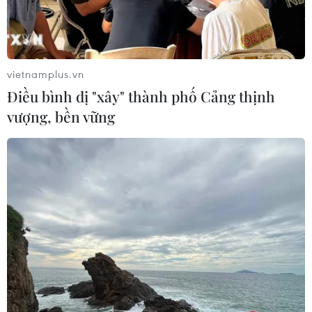
Bí thư Thành ủy Hà Nội thúc tiến độ
hai dự án giao thông trọng điểm
Nam Thủ đô
vietnamplus.vn
08/08/2026 08:52
Điều bình dị "xây" thành phố Cảng thịnh
vượng, bền vững
Đề xuất hơn 65.500 tỷ đồng đầu tư
Dự án đường cao tốc nối Lai Châu-
Lào Cai
08/08/2026 08:45
Nghệ An: Sạt lở nghiêm trọng, tỉnh lộ
543D tạm thời tê liệt
08/08/2026 07:09