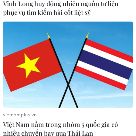
Vĩnh Long huy động nhiều nguồn tư liệu
phục vụ tìm kiếm hài cốt liệt sỹ
CƠ QUAN CHỦ QUẢN: THÔNG TẤN XÃ VIỆT NAM
Tổng Biên tập: TRẦN TIẾN DUẨN
Phó Tổng Biên tập: NGUYỄN THỊ TÁM, KHÚC THANH
THỦY
Sở hữu trí tuệ
Quy định sử dụng
RSS
Hỗ trợ
Ngôn ngữ
TTXVN
Dịch vụ tin
Quảng cáo
Liên hệ
vietnamplus.vn
Việt Nam nằm trong nhóm 5 quốc gia có
nhiều chuyến bay qua Thái Lan