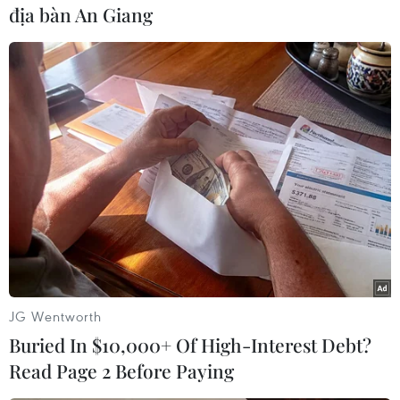
địa bàn An Giang
#Quảng Bình
#Bộ đội Biên phòng Quảng Bình
#Sự cố sạt lở
#Đồng bào Rục
Quảng Bình
JG Wentworth
Quảng Trị
Buried In $10,000+ Of High-Interest Debt?
Read Page 2 Before Paying