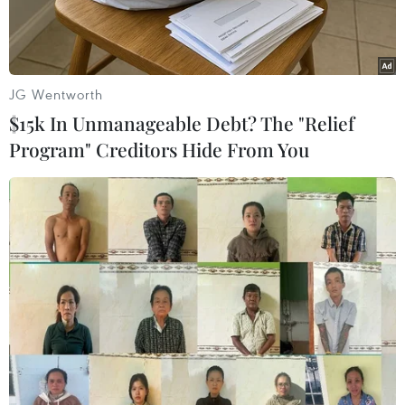
JG Wentworth
$15k In Unmanageable Debt? The "Relief
Program" Creditors Hide From You
Bộ đội Biên phòng Quảng Bình cùng người dân khắc phục sự cố
sạt lở mở đường vào 3 bản đồng bào Rục. (Ảnh: TTXVN phát)
Ngày 21/10, sau khi lũ rút, Bộ đội Biên phòng
Quảng Bình đã phối hợp với người dân địa
phương tổ chức khắc phục sự cố sạt lở đoạn
đường vào 3 bản đồng bào Rục (xã Thượng Hóa,