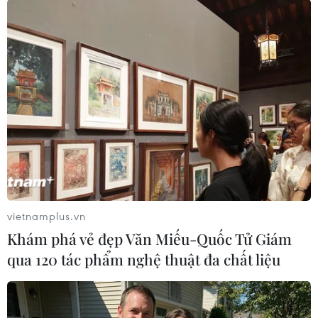
Theo dõi VietnamPlus
TIN LIÊN QUAN
vietnamplus.vn
Khám phá vẻ đẹp Văn Miếu-Quốc Tử Giám
qua 120 tác phẩm nghệ thuật đa chất liệu