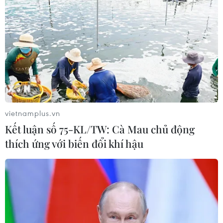
hành lang an toàn giao thông Quốc
lộ 22B
07/08/2026 04:31
Hãng hàng không Air Premia của
Hàn Quốc nối lại đường bay
Incheon-TP Hồ Chí Minh
07/08/2026 04:28
vietnamplus.vn
Kết luận số 75-KL/TW: Cà Mau chủ động
Khẩn trương phân luồng giao thông
thích ứng với biến đổi khí hậu
sau vụ sạt lở trên tuyến ĐT161 ở Lào
Cai
07/08/2026 02:37
Nhanh chóng hoàn thiện dự