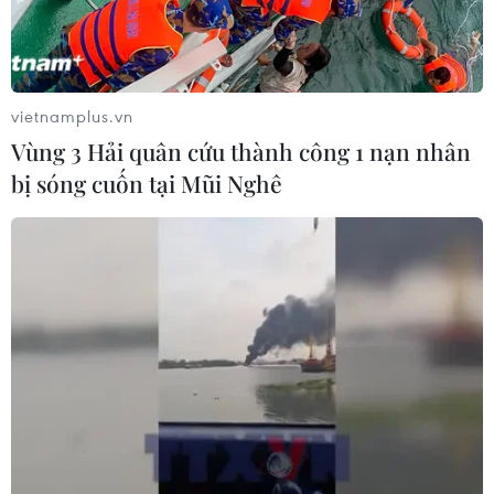
vietnamplus.vn
Vùng 3 Hải quân cứu thành công 1 nạn nhân
bị sóng cuốn tại Mũi Nghê
Quảng Bình: Hàng chục tấn hàng
cứu trợ được khẩn trương đến với dân
21/10/2020 08:29
Sau khi nước lũ rút, Bộ Chỉ huy Bộ đội Biên phòng
Quảng Bình đã huy động tối đa người, phương tiện để