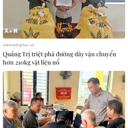
vietnamplus.vn
Quảng Trị triệt phá đường dây vận chuyển
hơn 210kg vật liệu nổ
TIN CÙNG CHUYÊN MỤC