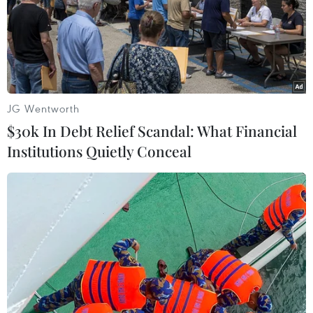
JG Wentworth
$30k In Debt Relief Scandal: What Financial
Institutions Quietly Conceal
Những chuyến bay đặc biệt hạ cánh tại
vùng lũ lụt miền Trung
21/10/2020 08:38
Hàng hóa cứu trợ đã được bảo quản cẩn thận trên
khoang của các hãng hàng không nhằm đảm bảo chất
lượng tốt nhất khi đến tay đồng bào vùng lũ miền Trung.