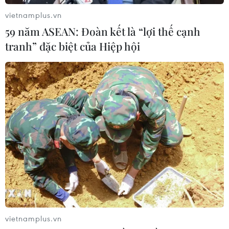
06/08/2026 07:14
vietnamplus.vn
59 năm ASEAN: Đoàn kết là “lợi thế cạnh
Đại biểu Quốc hội băn khoăn khả
tranh” đặc biệt của Hiệp hội
năng cân đối vốn 2 siêu dự án giao
thông
06/08/2026 07:00
TP Hồ Chí Minh: Dự án mở rộng
đường Phạm Văn Bạch vẫn dang dở
sau 20 năm
06/08/2026 06:56
Xem thêm
vietnamplus.vn