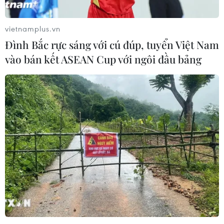
vietnamplus.vn
Đình Bắc rực sáng với cú đúp, tuyển Việt Nam
vào bán kết ASEAN Cup với ngôi đầu bảng
TIN CÙNG CHUYÊN MỤC
Bế mạc Hội thi lực lượng tham gia
bảo vệ an ninh, trật tự ở cơ sở giỏi
toàn quốc
07/08/2026 15:57