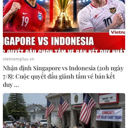
TIN LIÊN QUAN
vietnamplus.vn
Nhận định Singapore vs Indonesia (20h ngày
7/8): Cuộc quyết đấu giành tấm vé bán kết
duy …
Bắt giữ nhóm đối tượng vận chuyển 300
bánh heroin tại tỉnh Phú Thọ
27/11/2016 10:28
Lực lượng chức năng tỉnh Phú Thọ đã phát hiện, thu giữ