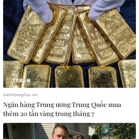
tòa) với các tội danh: Mua bán, tàng trữ trái
phép chất ma túy; Tàng trữ trái phép vũ khí
quân dụng và che giấu tội phạm.
Dự kiến, phiên tòa xét xử sơ thẩm giai đoạn 2 sẽ
kết thúc vào ngày 30/12/2016./.
(TTXVN/Vietnam+)
vietnamplus.vn
Ngân hàng Trung ương Trung Quốc mua
thêm 20 tấn vàng trong tháng 7