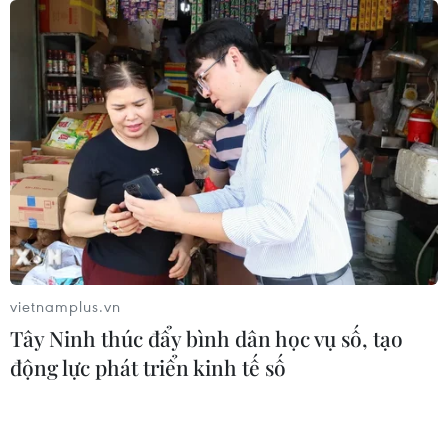
"Hoa Hồng"
06/08/2026 15:04
Bãi bỏ một số văn bản quy phạm
pháp luật không còn phù hợp
06/08/2026 09:59
Khởi tố người đi bộ gây tai nạn chết
người trên quốc lộ ở Quảng Trị
vietnamplus.vn
06/08/2026 09:44
Tây Ninh thúc đẩy bình dân học vụ số, tạo
động lực phát triển kinh tế số
Khởi tố Chủ tịch Hội đồng quản trị,
Giám đốc Công ty cổ phần Mekolor