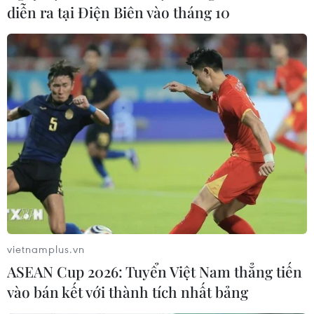
diễn ra tại Điện Biên vào tháng 10
Việt Nam-Campuchia-Lào tăng hợp tác
phòng chống tội phạm ma túy
vietnamplus.vn
06/12/2016 11:36
ASEAN Cup 2026: Tuyển Việt Nam thẳng tiến
Hội nghị ba bên và song phương cấp Bộ trưởng lần thứ
vào bán kết với thành tích nhất bảng
16 giữa Việt Nam, Campuchia và Lào về hợp tác
phòng, chống ma túy đã diễn ra tại Phnom Penh.