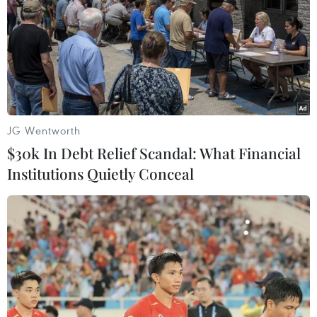
5 can nhựa màu xanh loại 30 lít được khoét dưới đáy
can, bên trong chứa tổng cộng 300 gói có chứa chất bột
màu trắng, được xác định là heroin.
JG Wentworth
$30k In Debt Relief Scandal: What Financial
Institutions Quietly Conceal
Phát hiện 1.650 viên ma túy tổng hợp cất