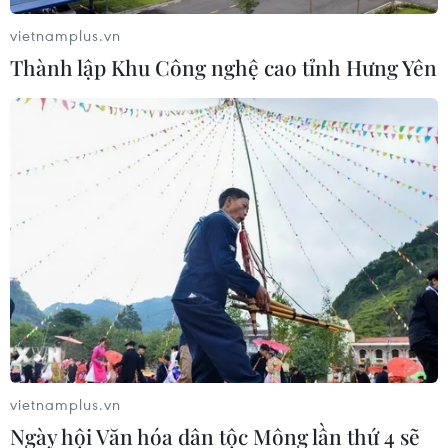
vietnamplus.vn
Thành lập Khu Công nghệ cao tỉnh Hưng Yên
Triệt phá đường dây ma túy lớn từ
Campuchia về Việt Nam tiêu thụ
05/12/2016 03:12
Công an Thành phố Hồ Chí Minh vừa triệt phá thành
công một đường dây ma túy lớn từ Campuchia đem về
Việt Nam tiêu thụ do Nguyễn Duy Thạch Thảo điều
hành.
vietnamplus.vn
Ngày hội Văn hóa dân tộc Mông lần thứ 4 sẽ