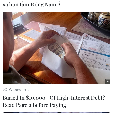
Cơ quan Cảnh sát điều tra Công an tỉnh Quảng
xa hơn tầm Đông Nam Á'
Ninh đã thu giữ 22 bánh heroin; 32,76 gam
Ketamine, 60 viên ma túy tổng hợp; 1,03 gam
Methaphetamine; 121,63 gam lá hoa cây cần sa
khô.
Trước đó, ngày 3/1/2014, Tòa án Nhân dân tỉnh
Quảng Ninh đã mở phiên tòa xét xử công khai
theo trình tự sơ thẩm giai đoạn 1 vụ án vận
chuyển trái phép 5.346 bánh heroin và hàng
ngàn viên ma túy các loại đối với 89 bị cáo (Tòa
đã tuyên phạt 30 bị cáo án tử hình, 13 bị cáo án
chung thân).
JG Wentworth
Giai đoạn 2 của vụ án, Viện kiểm sát nhân dân
Buried In $10,000+ Of High-Interest Debt?
tỉnh Quảng Ninh tiếp tục đưa ra truy tố 25 bị cáo
Read Page 2 Before Paying
(1 bị cáo đã bị bệnh chết trước khi mở phiên