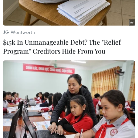
JG Wentworth
$15k In Unmanageable Debt? The "Relief
Program" Creditors Hide From You
Ảnh minh họa. (Nguồn: TTXVN)
Sáng 19/12, tại thành phố Hạ Long, Tòa án Nhân
dân tỉnh Quảng Ninh mở phiên tòa sơ thẩm xét
xử giai đoạn 2 của vụ án mua bán, vận chuyển