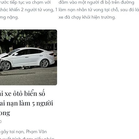
trước tiếp tục va chạm với
đâm vào một người đi bộ trên đường
hác khiến 2 người tử vong, 1
làm nạn nhân tử vong tại chỗ, sau đó lá
ơng nặng.
xe đã chạy khỏi hiện trường.
ái xe ôtô biển số
ai nạn làm 5 người
ong
0
m gây tai nạn, Phạm Văn
xuất trình được giấy phép