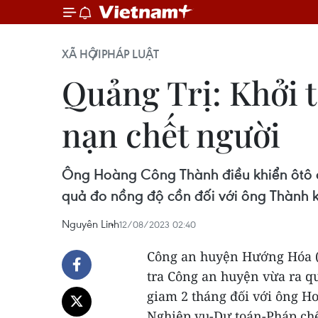
XÃ HỘI
PHÁP LUẬT
Quảng Trị: Khởi t
nạn chết người
Ông Hoàng Công Thành điều khiển ôtô đã
quả đo nồng độ cồn đối với ông Thành kh
Nguyên Linh
12/08/2023 02:40
Công an huyện Hướng Hóa (t
tra Công an huyện vừa ra qu
giam 2 tháng đối với ông H
Nghiệp vụ-Dự toán-Pháp chế 