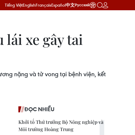
Tiếng Việt
English
Français
Español
中文
Русский
lái xe gây tai
ơng nặng và tử vong tại bệnh viện, kết
ĐỌC NHIỀU
Khởi tố Thứ trưởng Bộ Nông nghiệp và
Môi trường Hoàng Trung