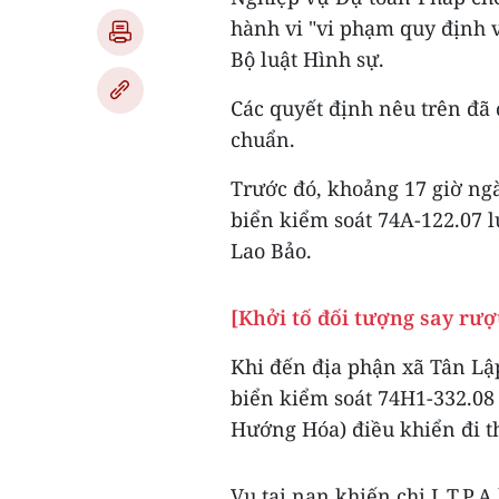
hành vi "vi phạm quy định v
Bộ luật Hình sự.
Các quyết định nêu trên đã
chuẩn.
Trước đó, khoảng 17 giờ ng
biển kiểm soát 74A-122.07 
Lao Bảo.
[Khởi tố đối tượng say rư
Khi đến địa phận xã Tân Lậ
biển kiểm soát 74H1-332.08 d
Hướng Hóa) điều khiển đi th
Vụ tai nạn khiến chị L.T.P.