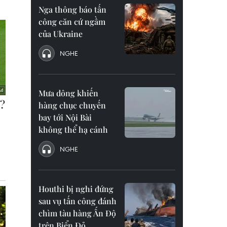
Nga thông báo tấn
công căn cứ ngầm
của Ukraine
NGHE
Mưa dông khiến
hàng chục chuyến
bay tới Nội Bài
không thể hạ cánh
NGHE
Houthi bị nghi đứng
sau vụ tấn công đánh
chìm tàu hàng Ấn Độ
trên Biển Đỏ