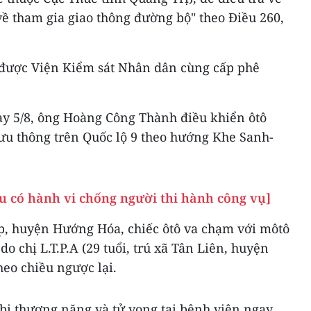
ề tham gia giao thông đường bộ" theo Điều 260,
 được Viện Kiểm sát Nhân dân cùng cấp phê
ày 5/8, ông Hoàng Công Thành điều khiển ôtô
lưu thông trên Quốc lộ 9 theo hướng Khe Sanh-
ợu có hành vi chống người thi hành công vụ]
p, huyện Hướng Hóa, chiếc ôtô va chạm với môtô
o chị L.T.P.A (29 tuổi, trú xã Tân Liên, huyện
eo chiều ngược lại.
A bị thương nặng và tử vong tại bệnh viện ngay