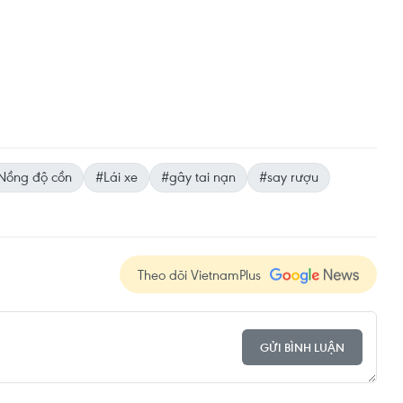
Nồng độ cồn
#Lái xe
#gây tai nạn
#say rượu
Theo dõi VietnamPlus
GỬI BÌNH LUẬN