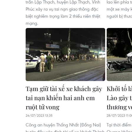
trấn Lập Thạch, huyện Lập Thạch, Vĩnh
lao lên phía 
Phúc xảy ra vụ tai nạn giao thông đặc
một xe máy k
biệt nghiêm trọng làm 2 thiếu niên thiệt
người bị thư
mạng.
Tạm giữ tài xế xe khách gây
Khởi tố l
tai nạn khiến hai anh em
Lào gây t
ruột tử vong
thương v
24/07/2023 13:35
28/07/2023 11:0
Công an huyện Thống Nhất (Đồng Nai)
Tại thời điể
bước đầu xác định tài xế xe khách Thành
Quang không 