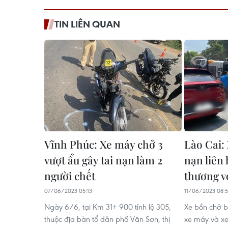
TIN LIÊN QUAN
Vĩnh Phúc: Xe máy chở 3
Lào Cai: 
vượt ẩu gây tai nạn làm 2
nạn liên 
người chết
thương v
07/06/2023 05:13
11/06/2023 08:
Ngày 6/6, tại Km 31+ 900 tỉnh lộ 305,
Xe bồn chở b
thuộc địa bàn tổ dân phố Văn Sơn, thị
xe máy và xe 