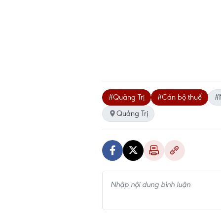
#Quảng Trị
#Cán bộ thuế
#
Quảng Trị