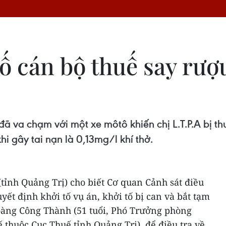
ố cán bộ thuế say rượu 
 va chạm với một xe môtô khiến chị L.T.P.A bị thư
i gây tai nạn là 0,13mg/l khí thở.
ỉnh Quảng Trị) cho biết Cơ quan Cảnh sát điều
yết định khởi tố vụ án, khởi tố bị can và bắt tạm
oàng Công Thành (51 tuổi, Phó Trưởng phòng
thuộc Cục Thuế tỉnh Quảng Trị), để điều tra về