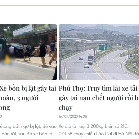
Xe bồn bị lật gây tai
Phú Thọ: Truy tìm lái xe tải
hoàn, 3 người
gây tai nạn chết người rồi 
ong
chạy
53
16/07/2023 14:05
êtông bất ngờ bị lật, đè vào
Xe ôtô tải loại 3.200kg biển số 21C-
bán tải, sau đó xe bán tải
073.58 chạy chiều Lào Cai đi Hà Nội đã