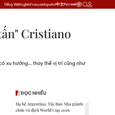
Tiếng Việt
English
Français
Español
中文
Русский
ấn" Cristiano
 xu hướng... thay thế vị trí cũng như
ĐỌC NHIỀU
Hạ bệ Argentina, Tây Ban Nha giành
chức vô địch World Cup 2026