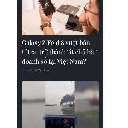
Galaxy Z Fold 8 vượt bản
Ultra, trở thành 'át chủ bài'
doanh số tại Việt Nam?
09/08/2026 04:14