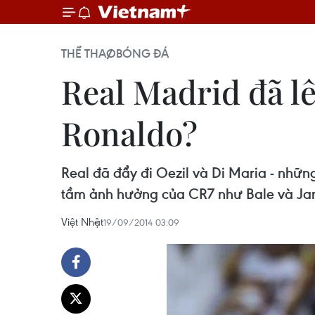
THỂ THAO
BÓNG ĐÁ
Real Madrid đã l
Ronaldo?
Real đã đẩy đi Oezil và Di Maria - nhữn
tầm ảnh hưởng của CR7 như Bale và Ja
Việt Nhật
19/09/2014 03:09