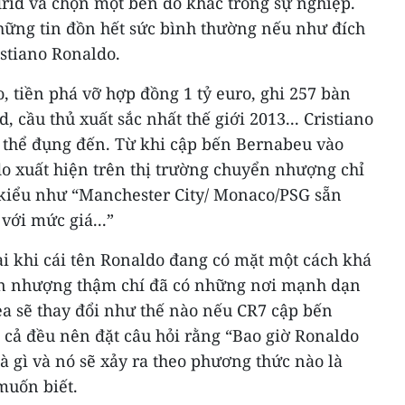
drid và chọn một bến đỗ khác trong sự nghiệp.
những tin đồn hết sức bình thường nếu như đích
stiano Ronaldo.
o, tiền phá vỡ hợp đồng 1 tỷ euro, ghi 257 bàn
, cầu thủ xuất sắc nhất thế giới 2013... Cristiano
 thể đụng đến. Từ khi cập bến Bernabeu vào
do xuất hiện trên thị trường chuyển nhượng chỉ
 kiểu như “Manchester City/ Monaco/PSG sẵn
với mức giá...”
ại khi cái tên Ronaldo đang có mặt một cách khá
yển nhượng thậm chí đã có những nơi mạnh dạn
sea sẽ thay đổi như thế nào nếu CR7 cập bến
ất cả đều nên đặt câu hỏi rằng “Bao giờ Ronaldo
à gì và nó sẽ xảy ra theo phương thức nào là
muốn biết.