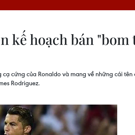
ên kế hoạch bán "bom t
g cạ cứng của Ronaldo và mang về những cái tên có
mes Rodriguez.