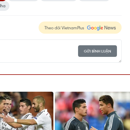
Nha
Theo dõi VietnamPlus
GỬI BÌNH LUẬN