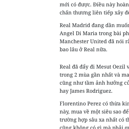
mới có được. Điều này hoàn 
chấn thương liên tiếp xảy đ
Real Madrid đang dần muốn 
Angel Di Maria trong bài p
Manchester United đã nói r
bao lâu ở Real nữa.
Real đã đẩy đi Mesut Oezil 
trong 2 mùa gần nhất và man
cũng như tầm ảnh hưởng của
hay James Rodriguez.
Florentino Perez có thừa k
này, mua về một siêu sao để
trường hợp sâu xa nhất có t
cũng không có gì mà phải q