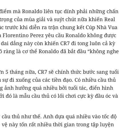
 điểm mà Ronaldo liên tục dính phải những chấn
trọng của mùa giải và suýt chút nữa khiến Real
lúc trước khi diễn ra trận chung kết Cúp Nhà Vua
ch Florentino Perez yêu cầu Ronaldo không được
 dai dẳng này còn khiến CR7 đi tong luôn cả kỳ
rõ ràng là cơ thể Ronaldo đã bắt đầu “không nghe
ơn 5 tháng nữa, CR7 sẽ chính thức bước sang tuổi
u sự đi xuống của các tiền đạo. Có nhiều cầu thủ
 ảnh hưởng quá nhiều bởi tuổi tác, điển hình
i đó là mẫu cầu thủ có lối chơi cực kỳ đầu óc và
 cầu thủ như thế. Anh dựa quá nhiều vào tốc độ
ệ này tốn rất nhiều thời gian trong tập luyện