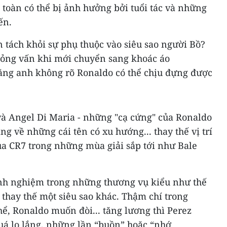
toàn có thể bị ảnh hưởng bởi tuổi tác và những
ến.
tách khỏi sự phụ thuộc vào siêu sao người Bồ?
hỏng vấn khi mới chuyển sang khoác áo
ằng anh không rõ Ronaldo có thể chịu đựng được
và Angel Di Maria - những "cạ cứng" của Ronaldo
g về những cái tên có xu hướng... thay thế vị trí
 CR7 trong những mùa giải sắp tới như Bale
inh nghiệm trong những thương vụ kiểu như thế
 thay thế một siêu sao khác. Thậm chí trong
hể, Ronaldo muốn đòi... tăng lương thì Perez
uá lo lắng, những lần “buồn” hoặc “nhớ