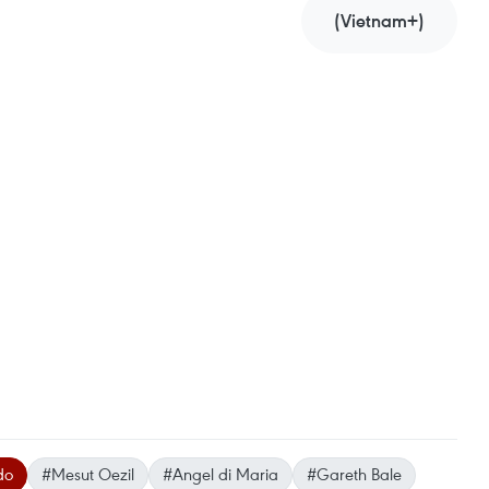
(Vietnam+)
do
#Mesut Oezil
#Angel di Maria
#Gareth Bale