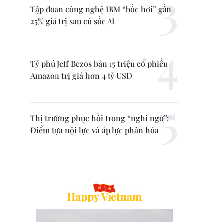
Tập đoàn công nghệ IBM “bốc hơi” gần
25% giá trị sau cú sốc AI
Tỷ phú Jeff Bezos bán 15 triệu cổ phiếu
Amazon trị giá hơn 4 tỷ USD
Thị trường phục hồi trong “nghi ngờ”:
Điểm tựa nội lực và áp lực phân hóa