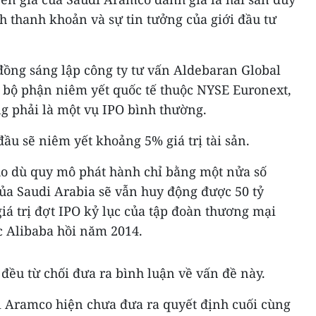
h thanh khoản và sự tin tưởng của giới đầu tư
đồng sáng lập công ty tư vấn Aldebaran Global
c bộ phận niêm yết quốc tế thuộc NYSE Euronext,
g phải là một vụ IPO bình thường.
u sẽ niêm yết khoảng 5% giá trị tài sản.
ho dù quy mô phát hành chỉ bằng một nửa số
của Saudi Arabia sẽ vẫn huy động được 50 tỷ
giá trị đợt IPO kỷ lục của tập đoàn thương mại
c Alibaba hồi năm 2014.
đều từ chối đưa ra bình luận về vấn đề này.
i Aramco hiện chưa đưa ra quyết định cuối cùng