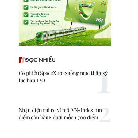
ĐỌC NHIỀU
Cổ phiếu SpaceX rơi xuống mức thấp kỷ
lục hậu IPO
Nhận diện rủi ro vĩ mô, VN-Index tìm
điểm cân bằng dưới mốc 1.700 điểm