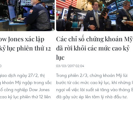
ow Jones xác lập
Các chỉ số chứng khoán Mỹ
ỷ lục phiên thứ 12
đã rời khỏi các mức cao kỷ
lục
0
03/03/2017 02:04
iao dịch ngày 27/2, thị
Trong phiên 2/3, chứng khoán Mỹ lùi
g khoán Mỹ ngập trong sắc
bước từ các mức cao kỷ lục, khi những 
 số công nghiệp Dow Jones
ngại về việc lãi suất sẽ tăng vào tháng 
ao kỷ lục phiên thứ 12 liên
đã gây sức ép lên tâm lý nhà đầu tư.