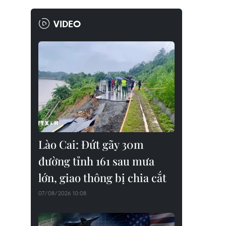
VIDEO
Lào Cai: Đứt gãy 30m
đường tỉnh 161 sau mưa
lớn, giao thông bị chia cắt
07/08/2026 10:08