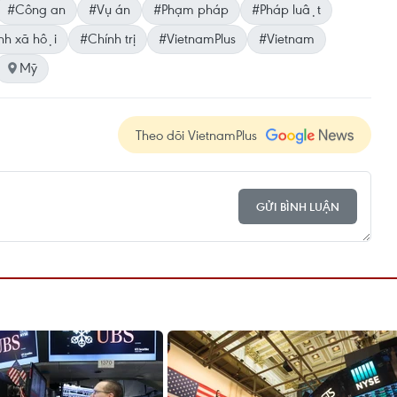
#Công an
#Vụ án
#Phạm pháp
#Pháp luật
h xã hội
#Chính trị
#VietnamPlus
#Vietnam
Mỹ
Theo dõi VietnamPlus
GỬI BÌNH LUẬN