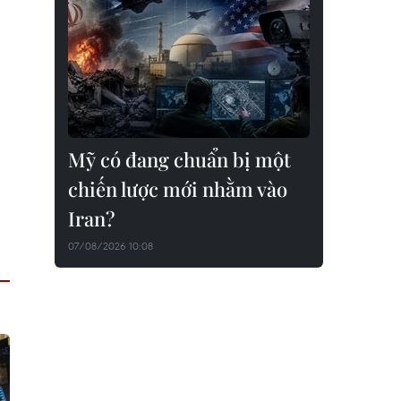
Mỹ có đang chuẩn bị một
chiến lược mới nhằm vào
Iran?
07/08/2026 10:08