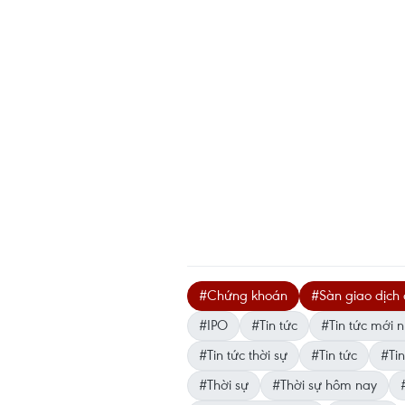
#Chứng khoán
#Sàn giao dịch
#IPO
#Tin tức
#Tin tức mới n
#Tin tức thời sự
#Tin tức
#Tin
#Thời sự
#Thời sự hôm nay