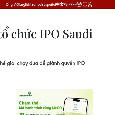
Tiếng Việt
English
Français
Español
中文
Русский
 tổ chức IPO Saudi
thế giới chạy đua để giành quyền IPO