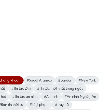
 chứng khoán
#Saudi Aramco
#London
#New York
hất
#Tin tức 24h
#Tin tức mới nhất trong ngày
 hot
#Tin tức an ninh
#An ninh
#An ninh Nghệ An
#Bản tin thời sự
#Tội phạm
#Truy nã