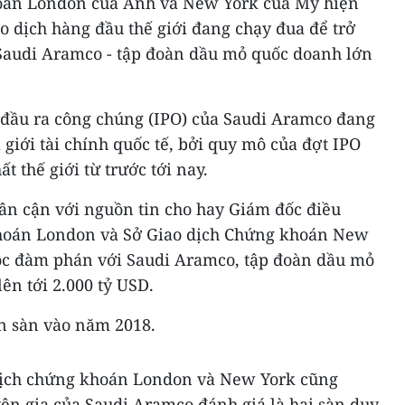
hoán London của Anh và New York của Mỹ hiện
o dịch hàng đầu thế giới đang chạy đua để trở
 Saudi Aramco - tập đoàn dầu mỏ quốc doanh lớn
 đầu ra công chúng (IPO) của Saudi Aramco đang
 giới tài chính quốc tế, bởi quy mô của đợt IPO
t thế giới từ trước tới nay.
ân cận với nguồn tin cho hay Giám đốc điều
hoán London và Sở Giao dịch Chứng khoán New
ộc đàm phán với Saudi Aramco, tập đoàn dầu mỏ
lên tới 2.000 tỷ USD.
n sàn vào năm 2018.
 dịch chứng khoán London và New York cũng
ên gia của Saudi Aramco đánh giá là hai sàn duy