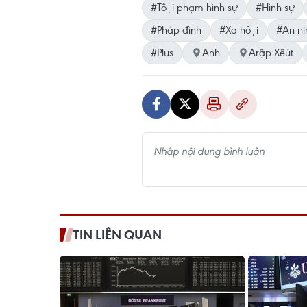
#Tội phạm hình sự
#Hình sự
#Pháp đình
#Xã hội
#An nin
#Plus
Anh
Arập Xêút
TIN LIÊN QUAN