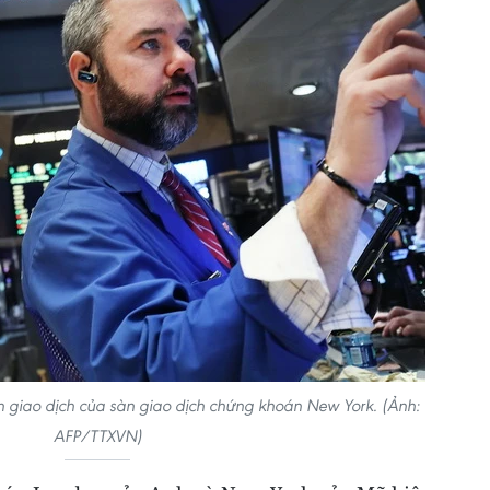
ên giao dịch của sàn giao dịch chứng khoán New York. (Ảnh:
AFP/TTXVN)