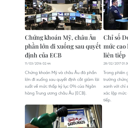
Chứng khoán Mỹ, châu Âu
Chỉ số D
phần lớn đi xuống sau quyết
mức cao k
định của ECB
liên tiếp
11/03/2016 02:44
28/02/2017 01:3
Chứng khoán Mỹ và châu Âu đã phần
Trong phiên g
lớn đi xuống sau quyết định cắt giảm lãi
trường chứn
suất về mức thấp kỷ lục 0% của Ngân
xanh với chỉ
hàng Trung ương châu Âu (ECB).
xác lập mức c
tiếp.