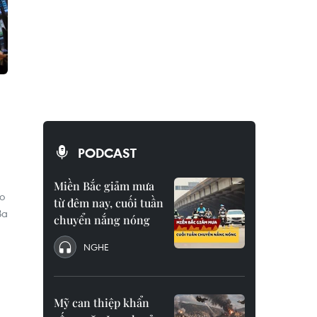
PODCAST
Miền Bắc giảm mưa
lo
từ đêm nay, cuối tuần
Ba
chuyển nắng nóng
NGHE
Mỹ can thiệp khẩn