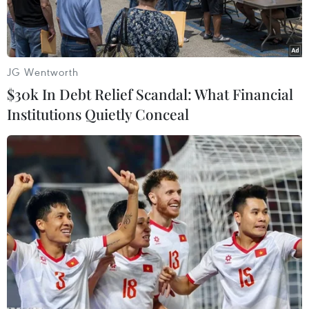
JG Wentworth
$30k In Debt Relief Scandal: What Financial
Institutions Quietly Conceal
Lực lượng cứu hộ làm nhiệm vụ tại hiện trường vụ sập tòa nhà
đang xây ở Kolkata, bang Tây Bengal (Ấn Độ), ngày
18/3/2024. (Ảnh: ANI/TTXVN)
Ít nhất bảy người thiệt mạng và nhiều người
khác bị thương trong vụ sập tòa nhà đang được
xây dựng ngày 18/3 ở bang Tây Bengal, miền