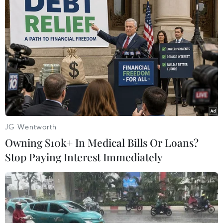
thương
JG Wentworth
Owning $10k+ In Medical Bills Or Loans?
Stop Paying Interest Immediately
Ấn Độ: Sập nhà ở thành phố Mumbai,
nhiều người thiệt mạng
28/06/2022 12:24