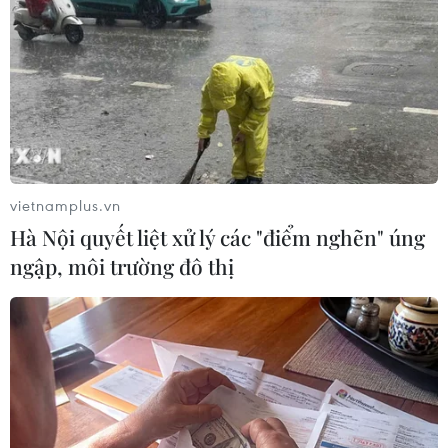
Một tòa nhà căn hộ 4 tầng ở thành phố Mumbai đã bị
sập vào rạng sáng 28/6 (giờ địa phương), khiến ít nhất
11 người thiệt mạng và nhiều người có thể bị mắc kẹt
trong đống đổ nát.
vietnamplus.vn
Hà Nội quyết liệt xử lý các "điểm nghẽn" úng
ngập, môi trường đô thị