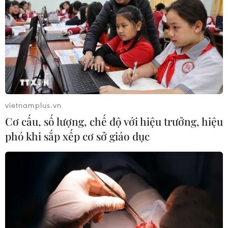
07/08/2026 03:19
Sập công trình tại Cuba khiến 2
người tử vong
07/08/2026 01:48
vietnamplus.vn
Syria: Nổ xe buýt gần thủ đô
Cơ cấu, số lượng, chế độ với hiệu trưởng, hiệu
Damascus khiến 2 người chết và 13
phó khi sắp xếp cơ sở giáo dục
người bị thương
07/08/2026 00:50
Ớt nhập khẩu từ Mexico khiến hàng
trăm người tiêu dùng Mỹ nhiễm
khuẩn Salmonella