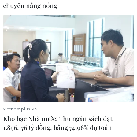
chuyển nắng nóng
vietnamplus.vn
Kho bạc Nhà nước: Thu ngân sách đạt
1.896.176 tỷ đồng, bằng 74,96% dự toán