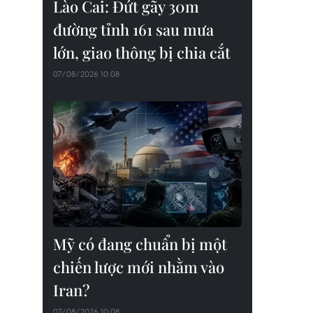
Lào Cai: Đứt gãy 30m
đường tỉnh 161 sau mưa
lớn, giao thông bị chia cắt
07/08/2026 10:08
Mỹ có đang chuẩn bị một
chiến lược mới nhằm vào
Iran?
07/08/2026 10:08