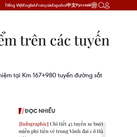
Tiếng Việt
English
Français
Español
中文
Русский
ểm trên các tuyến
ghiệm tại Km 167+980 tuyến đường sắt
ĐỌC NHIỀU
Chi tiết 45 tuyến xe buýt
miễn phí tiền vé trong Vành đai 1 ở Hà