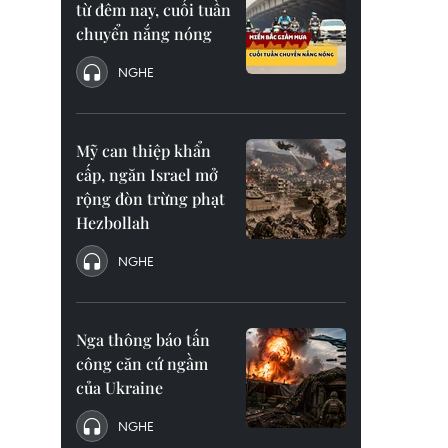
từ đêm nay, cuối tuần
chuyển nắng nóng
NGHE
Mỹ can thiệp khẩn
cấp, ngăn Israel mở
rộng đòn trừng phạt
Hezbollah
NGHE
Nga thông báo tấn
công căn cứ ngầm
của Ukraine
NGHE