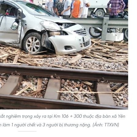
sắt nghiêm trọng xảy ra tại Km 106 + 300 thuộc địa bàn xã Yên
h làm 1 người chết và 3 người bị thương nặng. (Ảnh: TTXVN)