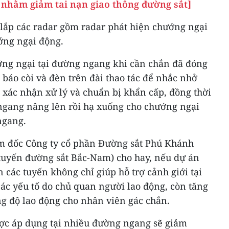
p nhằm giảm tai nạn giao thông đường sắt]
 lắp các radar gồm radar phát hiện chướng ngại
ớng ngại động.
ớng ngại tại đường ngang khi cần chắn đã đóng
 báo còi và đèn trên đài thao tác để nhắc nhở
 xác nhận xử lý và chuẩn bị khẩn cấp, đồng thời
ngang nâng lên rồi hạ xuống cho chướng ngại
ngang.
 đốc Công ty cổ phần Đường sắt Phú Khánh
tuyến đường sắt Bắc-Nam) cho hay, nếu dự án
 các tuyến không chỉ giúp hỗ trợ cảnh giới tại
c yếu tố do chủ quan người lao động, còn tăng
ng độ lao động cho nhân viên gác chắn.
được áp dụng tại nhiều đường ngang sẽ giảm