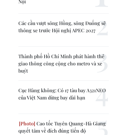
Nội
Các cầu vượt sông Hồng, sông Đuống sẽ
thông xe trước Hội nghị APEC 2027
Thành phố Hồ Chí Minh phát hành thẻ
giao thông công cộng cho metro và xe
buýt
Cục Hàng không: Có 17 tàu bay A321NEO
của Việt Nam dừng bay dài hạn
Cao tốc Tuyên Quang-Hà Giang
quyết tâm về đích đúng tiến độ