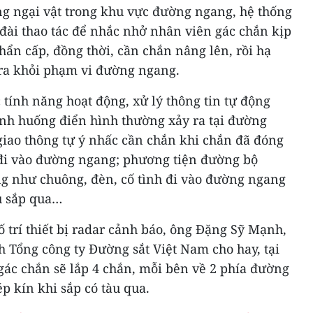
g ngại vật trong khu vực đường ngang, hệ thống
 đài thao tác để nhắc nhở nhân viên gác chắn kịp
hẩn cấp, đồng thời, cần chắn nâng lên, rồi hạ
ra khỏi phạm vi đường ngang.
 tính năng hoạt động, xử lý thông tin tự động
ình huống điển hình thường xảy ra tại đường
iao thông tự ý nhấc cần chắn khi chắn đã đóng
đi vào đường ngang; phương tiện đường bộ
ng như chuông, đèn, cố tình đi vào đường ngang
u sắp qua…
ố trí thiết bị radar cảnh báo, ông Đặng Sỹ Mạnh,
 Tổng công ty Đường sắt Việt Nam cho hay, tại
ác chắn sẽ lắp 4 chắn, mỗi bên về 2 phía đường
p kín khi sắp có tàu qua.