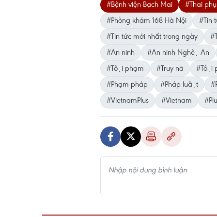
#Bệnh viện Bạch Mai
#Thai phụ
#Phòng khám 168 Hà Nội
#Tin t
#Tin tức mới nhất trong ngày
#T
#An ninh
#An ninh Nghệ An
#Tội phạm
#Truy nã
#Tội p
#Phạm pháp
#Pháp luật
#P
#VietnamPlus
#Vietnam
#Pl