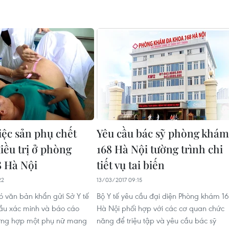
iệc sản phụ chết
Yêu cầu bác sỹ phòng khám
iều trị ở phòng
168 Hà Nội tường trình chi
 Hà Nội
tiết vụ tai biến
22
13/03/2017 09:15
có văn bản khẩn gửi Sở Y tế
Bộ Y tế yêu cầu đại diện Phòng khám 1
ầu xác minh và báo cáo
Hà Nội phối hợp với các cơ quan chức
ường hợp một phụ nữ mang
năng để triệu tập và yêu cầu bác sỹ