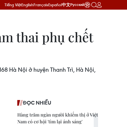
Tiếng Việt
English
Français
Español
中文
Русский
àm thai phụ chết
68 Hà Nội ở huyện Thanh Trì, Hà Nội,
ĐỌC NHIỀU
Hàng trăm ngàn người khiếm thị ở Việt
Nam có cơ hội 'tìm lại ánh sáng'