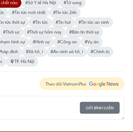
 chết não
#Sở Y tế Hà Nội
#Tử vong
ức
#Tin tức mới nhất
#Tin tức 24h
in tức thời sự
#Tin tức
#Tin hot
#Tin tức an ninh
#Thời sự
#Thời sự hôm nay
#Bản tin thời sự
hạm hình sự
#Hình sự
#Công an
#Vụ án
háp đình
#Xã hội
#An ninh xã hội
#Chính trị
us
TP. Hà Nội
Theo dõi VietnamPlus
GỬI BÌNH LUẬN