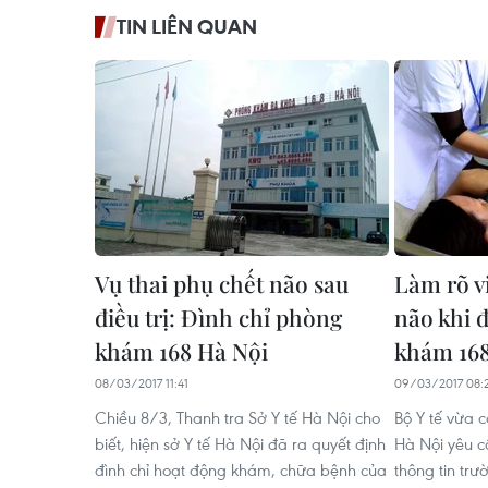
TIN LIÊN QUAN
Vụ thai phụ chết não sau
Làm rõ v
điều trị: Đình chỉ phòng
não khi đ
khám 168 Hà Nội
khám 168
08/03/2017 11:41
09/03/2017 08:
Chiều 8/3, Thanh tra Sở Y tế Hà Nội cho
Bộ Y tế vừa 
biết, hiện sở Y tế Hà Nội đã ra quyết định
Hà Nội yêu c
đình chỉ hoạt động khám, chữa bệnh của
thông tin tr