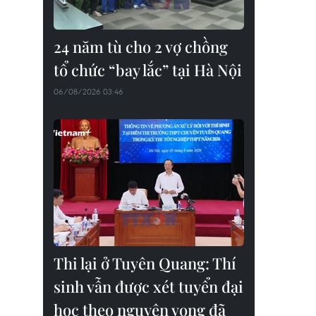
24 năm tù cho 2 vợ chồng
tổ chức “bay lắc” tại Hà Nội
06/08/2026 03:46
Thi lại ở Tuyên Quang: Thí
sinh vẫn được xét tuyển đại
học theo nguyện vọng đã