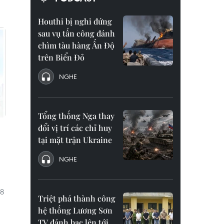
Houthi bị nghi đứng
sau vụ tấn công đánh
chìm tàu hàng Ấn Độ
trên Biển Đỏ
NGHE
Tổng thống Nga thay
đổi vị trí các chỉ huy
tại mặt trận Ukraine
NGHE
68
Triệt phá thành công
hệ thống Lương Sơn
TV đánh bạc lên tới