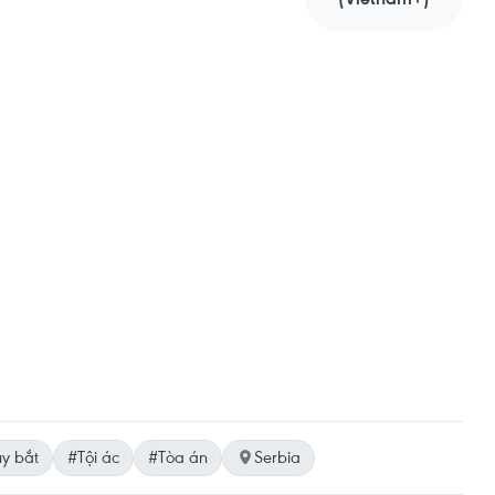
uy bắt
#Tội ác
#Tòa án
Serbia