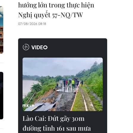
hướng lớn trong thực hiện
Nghị quyết 57-NQ/TW
07/08/2026 08:18
VIDEO
Lào Cai: Đứt gãy 30m
đường tỉnh 161 sau mưa