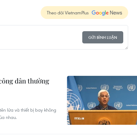
Theo dõi VietnamPlus
GỬI BÌNH LUẬN
 công dân thường
ên lửa và thiết bị bay không
của nhau.