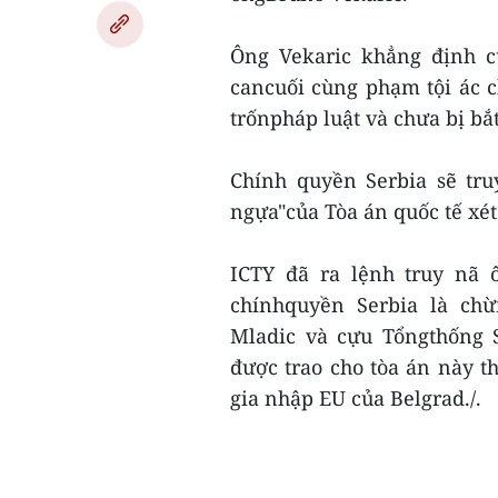
Ông Vekaric khẳng định c
cancuối cùng phạm tội ác ch
trốnpháp luật và chưa bị bắt
Chính quyền Serbia sẽ tr
ngựa"của Tòa án quốc tế xét
ICTY đã ra lệnh truy nã 
chínhquyền Serbia là ch
Mladic và cựu Tổngthống S
được trao cho tòa án này 
gia nhập EU của Belgrad./.