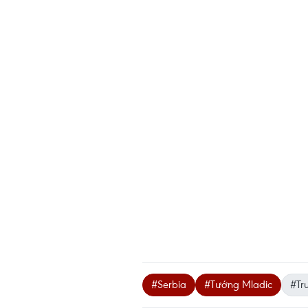
#Serbia
#Tướng Mladic
#Tr