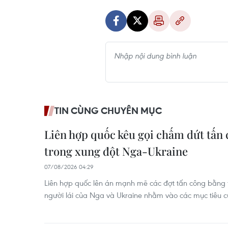
TIN CÙNG CHUYÊN MỤC
Liên hợp quốc kêu gọi chấm dứt tấn
trong xung đột Nga-Ukraine
07/08/2026 04:29
Liên hợp quốc lên án mạnh mẽ các đợt tấn công bằng t
người lái của Nga và Ukraine nhằm vào các mục tiêu 