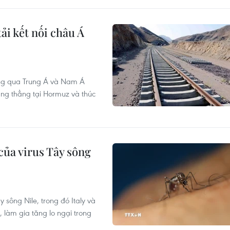
ải kết nối châu Á
ơng qua Trung Á và Nam Á
ăng thẳng tại Hormuz và thúc
của virus Tây sông
 sông Nile, trong đó Italy và
 làm gia tăng lo ngại trong