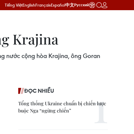
Tiếng Việt
English
Français
Español
中文
Русский
ng Krajina
ống nước cộng hòa Krajina, ông Goran
ĐỌC NHIỀU
Tổng thống Ukraine chuẩn bị chiến lược
buộc Nga “ngừng chiến”