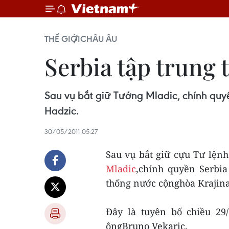
THẾ GIỚI
CHÂU ÂU
Serbia tập trung 
Sau vụ bắt giữ Tướng Mladic, chính quy
Hadzic.
30/05/2011 05:27
Sau vụ bắt giữ cựu Tư lệnh
Mladic
,chính quyền Serbia
thống nước cộnghòa Krajina
Đây là tuyên bố chiều 29
ôngBruno Vekaric.