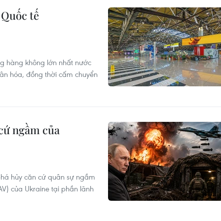
 Quốc tế
ng hàng không lớn nhất nước
hân hóa, đồng thời cấm chuyển
 cứ ngầm của
 phá hủy căn cứ quân sự ngầm
UAV) của Ukraine tại phần lãnh