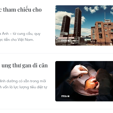
c tham chiếu cho
a Anh – từ cung cầu, quy
ực tiễn cho Việt Nam.
ị ung thư gan di căn
dinh dưỡng có sẵn trong môi
vốn là lực lượng tiêu diệt tự