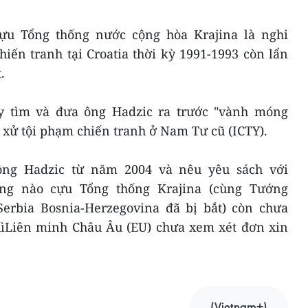
ựu Tổng thống nước cộng hòa Krajina là nghi
iến tranh tại Croatia thời kỳ 1991-1993 còn lẩn
.
uy tìm và đưa ông Hadzic ra trước "vành móng
 xử tội phạm chiến tranh ở Nam Tư cũ (ICTY).
ông Hadzic từ năm 2004 và nêu yêu sách với
ừng nào cựu Tổng thống Krajina (cùng Tướng
erbia Bosnia-Herzegovina đã bị bắt) còn chưa
thìLiên minh Châu Âu (EU) chưa xem xét đơn xin
(Vietnam+)