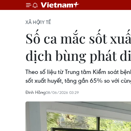
XÃ HỘI
Y TẾ
Số ca mắc sốt xuấ
dịch bùng phát d
Theo số liệu từ Trung tâm Kiểm soát bệ
sốt xuất huyết, tăng gần 65% so với cù
Đinh Hằng
08/06/2026 03:29