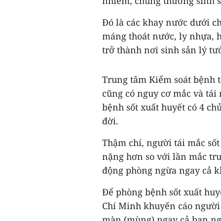
nhiễm, chúng thường sinh sô
Đó là các khay nước dưới ch
máng thoát nước, ly nhựa, 
trở thành nơi sinh sản lý t
Trung tâm Kiểm soát bệnh t
cũng có nguy cơ mắc và tái 
bệnh sốt xuất huyết có 4 ch
đời.
Thậm chí, người tái mắc sốt 
nặng hơn so với lần mắc trư
động phòng ngừa ngay cả k
Để phòng bệnh sốt xuất huy
Chí Minh khuyến cáo người
màn (mùng) ngay cả ban ngà