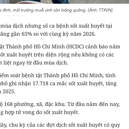
a đình, môi trường muỗi sinh sản loăng quăng. (Ảnh: TTXVN)
mùa dịch nhưng số ca bệnh sốt xuất huyết tại
ăng gần 65% so với cùng kỳ năm 2026.
tật Thành phố Hồ Chí Minh (HCDC) cảnh báo năm
ốt xuất huyết trên diện rộng nêu không có các
 liệt ngay từ đầu mùa dịch.
iểm soát bệnh tật Thành phố Hồ Chí Minh, tính
hố ghi nhận 17.718 ca mắc sốt xuất huyết, tăng
 2025.
bộ 168 phường, xã, đặc khu. Từ đầu năm đến nay,
 hợp tử vong do sốt xuất huyết.
ây, chu kỳ của các đợt dịch sốt xuất huyết có quy