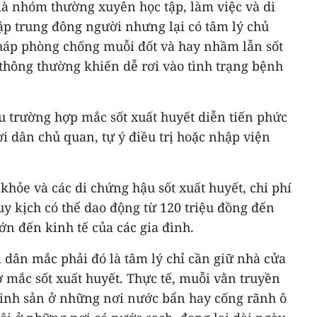
 là nhóm thường xuyên học tập, làm việc và di
ập trung đông người nhưng lại có tâm lý chủ
pháp phòng chống muỗi đốt và hay nhầm lẫn sốt
thông thường khiến dễ rơi vào tình trạng bệnh
ều trường hợp mắc sốt xuất huyết diễn tiến phức
ời dân chủ quan, tự ý điều trị hoặc nhập viện
hỏe và các di chứng hậu sốt xuất huyết, chi phí
uy kịch có thể dao động từ 120 triệu đồng đến
ớn đến kinh tế của các gia đình.
 dân mắc phải đó là tâm lý chỉ cần giữ nhà cửa
ơ mắc sốt xuất huyết. Thực tế, muỗi vằn truyền
sinh sản ở những nơi nước bẩn hay cống rãnh ô