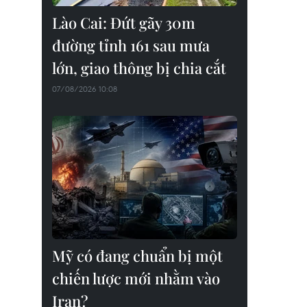
Lào Cai: Đứt gãy 30m
đường tỉnh 161 sau mưa
lớn, giao thông bị chia cắt
07/08/2026 10:08
Mỹ có đang chuẩn bị một
chiến lược mới nhằm vào
Iran?