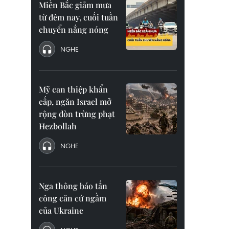
Miền Bắc giảm mưa
từ đêm nay, cuối tuần
chuyển nắng nóng
NGHE
Mỹ can thiệp khẩn
cấp, ngăn Israel mở
rộng đòn trừng phạt
Hezbollah
NGHE
Nga thông báo tấn
công căn cứ ngầm
của Ukraine