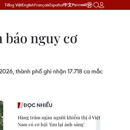
Tiếng Việt
English
Français
Español
中文
Русский
h báo nguy cơ
/2026, thành phố ghi nhận 17.718 ca mắc
ĐỌC NHIỀU
Hàng trăm ngàn người khiếm thị ở Việt
Nam có cơ hội 'tìm lại ánh sáng'