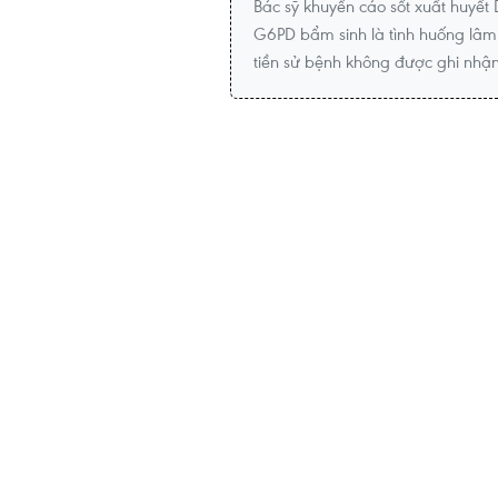
Bác sỹ khuyến cáo sốt xuất huyết
G6PD bẩm sinh là tình huống lâm 
tiền sử bệnh không được ghi nhậ