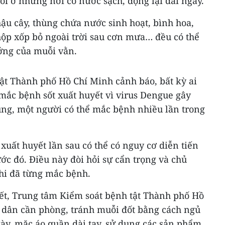
i ở những nơi có nước sạch, đọng lại dài ngày.
ậu cây, thùng chứa nước sinh hoạt, bình hoa,
hộp xốp bỏ ngoài trời sau cơn mưa… đều có thể
ưởng của muỗi vằn.
ật Thành phố Hồ Chí Minh cảnh báo, bất kỳ ai
mắc bệnh sốt xuất huyết vì virus Dengue gây
ủng, một người có thể mắc bệnh nhiều lần trong
xuất huyết lần sau có thể có nguy cơ diễn tiến
ớc đó. Điều này đòi hỏi sự cẩn trọng và chủ
hi đã từng mắc bệnh.
ết, Trung tâm Kiểm soát bệnh tật Thành phố Hồ
 dân cần phòng, tránh muỗi đốt bằng cách ngủ
y, mặc áo quần dài tay, sử dụng các sản phẩm