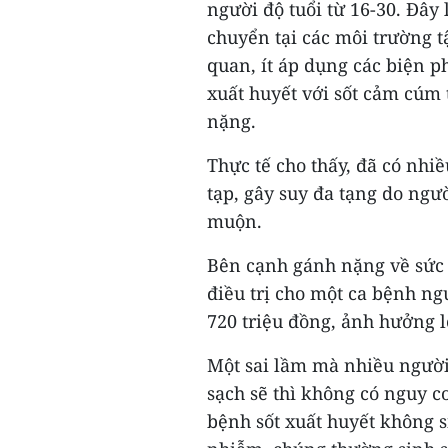
người độ tuổi từ 16-30. Đây
chuyển tại các môi trường t
quan, ít áp dụng các biện 
xuất huyết với sốt cảm cúm 
nặng.
Thực tế cho thấy, đã có nhi
tạp, gây suy đa tạng do ngư
muộn.
Bên cạnh gánh nặng về sức k
điều trị cho một ca bệnh ng
720 triệu đồng, ảnh hưởng l
Một sai lầm mà nhiều người
sạch sẽ thì không có nguy c
bệnh sốt xuất huyết không 