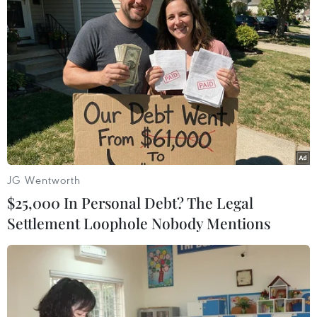
trong hành trình vượt Địa Trung Hải đến Italy.
JG Wentworth
$25,000 In Personal Debt? The Legal
Settlement Loophole Nobody Mentions
Tunisia phát hiện thêm thuyền chở người
di cư bị chìm, 29 người chết