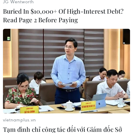
JG Wentworth
Buried In $10,000+ Of High-Interest Debt?
#Liên hợp quốc
#Người di cư
#Tàu chìm
Read Page 2 Before Paying
#Người di cư châu Phi
Theo dõi VietnamPlus
TIN LIÊN QUAN
vietnamplus.vn
Tạm đình chỉ công tác đối với Giám đốc Sở