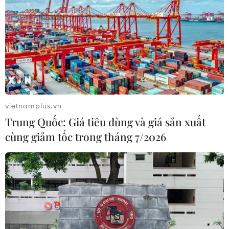
Đà Nẵng: Hỗ trợ 700 triệu đồng cho
đồng bào nghèo xã Hùng Sơn
08/08/2026 16:58
Vùng 3 Hải quân cứu thành công 1
nạn nhân bị sóng cuốn tại Mũi Nghê
vietnamplus.vn
08/08/2026 15:43
Trung Quốc: Giá tiêu dùng và giá sản xuất
cùng giảm tốc trong tháng 7/2026
Trung Quốc nâng mức ứng phó khẩn
cấp với bão Dolphin
08/08/2026 14:10
Đà Nẵng: Sóng cuốn 4 người tại Mũi