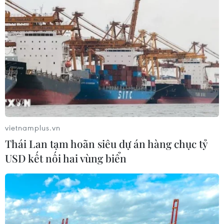
Khủng hoảng nắng nóng đẩy 34 tỉnh
của Pháp vào mức nguy cơ cháy
rừng cao
09/08/2026 06:59
Những lý do khiến du khách Ấn Độ
chuyển hướng sang Việt Nam
09/08/2026 06:58
vietnamplus.vn
Thái Lan tạm hoãn siêu dự án hàng chục tỷ
USD kết nối hai vùng biển
Cộng hòa Dân chủ Congo ghi nhận
hơn 300 trẻ em tử vong do Ebola
08/08/2026 22:21