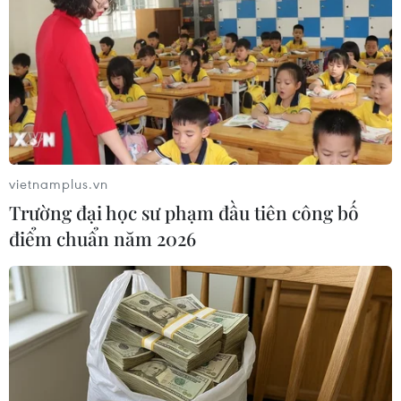
26/03/2023 21:42
Trong 4 ngày qua đã có 5 thuyền chở người di cư chìm
ngoài khơi thành phố Sfax (Tunisia), khiến 67 người mất
tích và 9 người thiệt mạng, khi số thuyền chở người di
cư vượt biển tới Italy tăng đáng kể.
vietnamplus.vn
Trường đại học sư phạm đầu tiên công bố
điểm chuẩn năm 2026