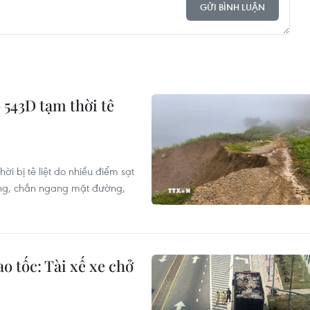
GỬI BÌNH LUẬN
 543D tạm thời tê
i bị tê liệt do nhiều điểm sạt
uống, chắn ngang mặt đường,
ao tốc: Tài xế xe chở