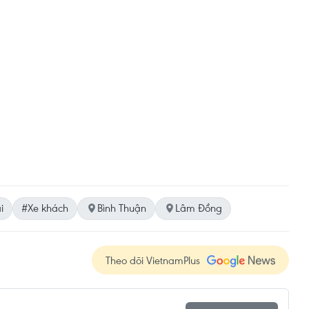
i
#Xe khách
Bình Thuận
Lâm Đồng
Theo dõi VietnamPlus