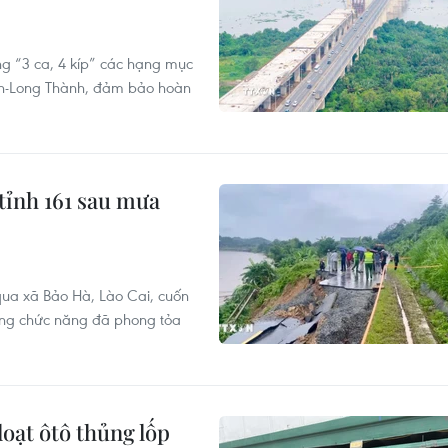
ng “3 ca, 4 kíp” các hạng mục
nh-Long Thành, đảm bảo hoàn
tỉnh 161 sau mưa
 qua xã Bảo Hà, Lào Cai, cuốn
ợng chức năng đã phong tỏa
oạt ôtô thủng lốp