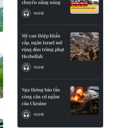
chuyển nắng nóng
NGHE
Mỹ can thiệp khẩn
cấp, ngăn Israel mở
rộng đòn trừng phạt
Hezbollah
NGHE
Nga thông báo tấn
công căn cứ ngầm
của Ukraine
NGHE