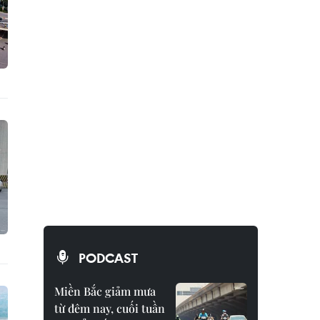
PODCAST
Miền Bắc giảm mưa
từ đêm nay, cuối tuần