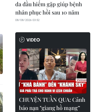
da đầu hiếm gặp giúp bệnh
nhân phục hồi sau 10 năm
08/08/2026 03:52
VIDEO
CHUYỆN TUẦN QUA: Cảnh
báo nạn "giang hồ mạng”