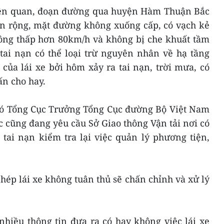
liên quan, đoạn đường qua huyện Hàm Thuận Bắc
rên rộng, mặt đường không xuống cấp, có vạch kẻ
hông thấp hơn 80km/h và không bị che khuất tầm
tai nạn có thể loại trừ nguyên nhân về hạ tầng
 của lái xe bởi hôm xảy ra tai nạn, trời mưa, có
ấn cho hay.
ó Tổng Cục Trưởng Tổng Cục đường Bộ Việt Nam
c cũng đang yêu cầu Sở Giao thông Vận tải nơi có
tai nạn kiểm tra lại việc quản lý phương tiện,
hép lái xe không tuân thủ sẽ chấn chỉnh và xử lý
hiều thông tin đưa ra có hay không việc lái xe