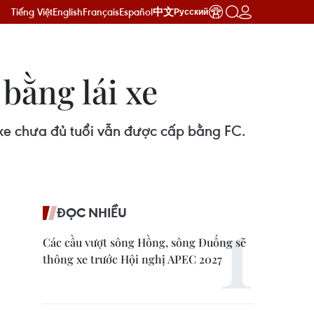
Tiếng Việt
English
Français
Español
中文
Русский
bằng lái xe
i xe chưa đủ tuổi vẫn được cấp bằng FC.
ĐỌC NHIỀU
Các cầu vượt sông Hồng, sông Đuống sẽ
thông xe trước Hội nghị APEC 2027