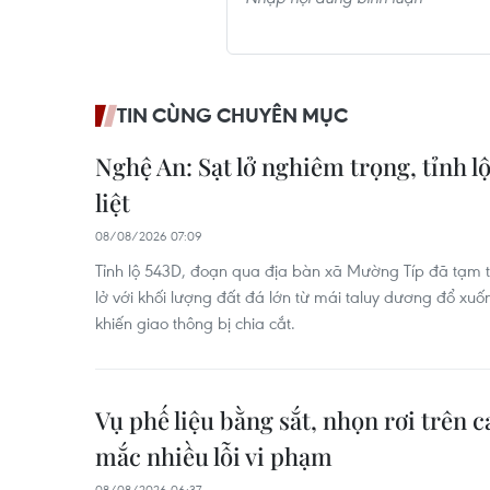
TIN CÙNG CHUYÊN MỤC
Nghệ An: Sạt lở nghiêm trọng, tỉnh lộ
liệt
08/08/2026 07:09
Tỉnh lộ 543D, đoạn qua địa bàn xã Mường Típ đã tạm thờ
lở với khối lượng đất đá lớn từ mái taluy dương đổ x
khiến giao thông bị chia cắt.
Vụ phế liệu bằng sắt, nhọn rơi trên c
mắc nhiều lỗi vi phạm
08/08/2026 06:37