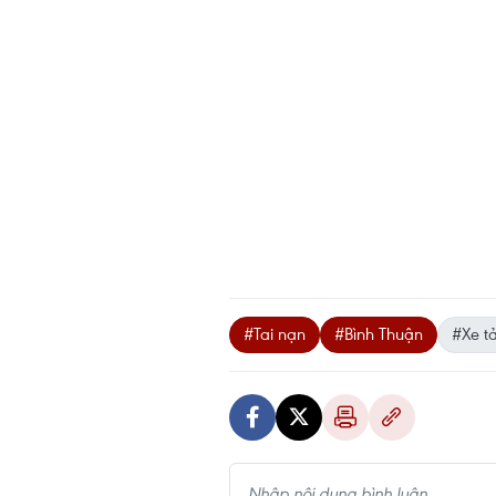
#Tai nạn
#Bình Thuận
#Xe tả