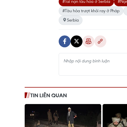
#Tai nạn tàu hỏa ở Serbia
#Nạn
#Tàu hỏa trượt khỏi ray ở Pháp
Serbia
TIN LIÊN QUAN