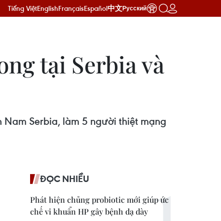
Tiếng Việt
English
Français
Español
中文
Русский
ong tại Serbia và
n Nam Serbia, làm 5 người thiệt mạng
ĐỌC NHIỀU
Phát hiện chủng probiotic mới giúp ức
chế vi khuẩn HP gây bệnh dạ dày