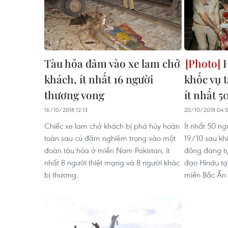
Tàu hỏa đâm vào xe lam chở
H
khách, ít nhất 16 người
khốc vụ t
thương vong
ít nhất 5
16/10/2018 12:13
20/10/2018 04:
Chiếc xe lam chở khách bị phá hủy hoàn
Ít nhất 50 n
toàn sau cú đâm nghiêm trọng vào một
19/10 sau kh
đoàn tàu hỏa ở miền Nam Pakistan, ít
đông đang tụ
nhất 8 người thiệt mạng và 8 người khác
đạo Hindu tạ
bị thương.
miền Bắc Ấn