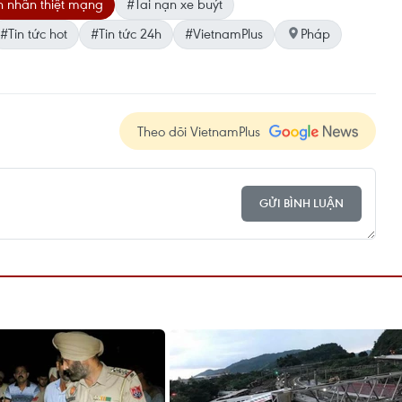
 nhân thiệt mạng
#Tai nạn xe buýt
#Tin tức hot
#Tin tức 24h
#VietnamPlus
Pháp
Theo dõi VietnamPlus
GỬI BÌNH LUẬN