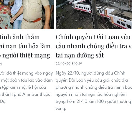
ình ảnh thảm
Chính quyền Đài Loan yêu
ai nạn tàu hỏa làm
cầu nhanh chóng điều tra 
0 người thiệt mạng
tai nạn đường sắt
54
22/10/2018 10:29
gười đã thiệt mạng vào ngày
Ngày 22/10, người đứng đầu Chính
i một đoàn tàu lao vào đám
quyền Đài Loan yêu cầu giới chức địa
 tập xem một lễ hội của
phương nhanh chóng điều tra minh bạ
i thành phố Amritsar thuộc
nguyên nhân tai nạn tàu hỏa nghiêm
 Độ.
trọng hôm 21/10 làm 100 người thương
vong.