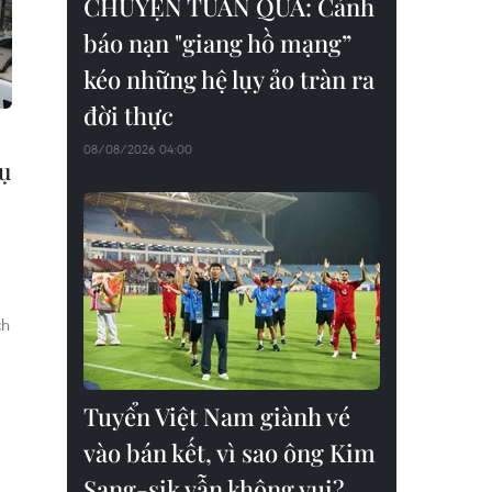
CHUYỆN TUẦN QUA: Cảnh
báo nạn "giang hồ mạng”
kéo những hệ lụy ảo tràn ra
đời thực
08/08/2026 04:00
vụ
ch
Tuyển Việt Nam giành vé
vào bán kết, vì sao ông Kim
Sang-sik vẫn không vui?