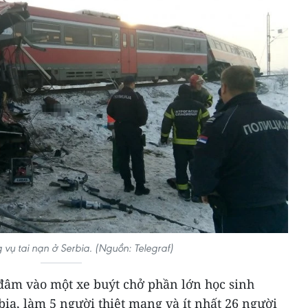
 vụ tai nạn ở Serbia. (Nguồn: Telegraf)
 đâm vào một xe buýt chở phần lớn học sinh
ia, làm 5 người thiệt mạng và ít nhất 26 người