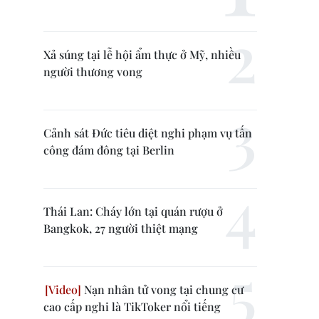
Xả súng tại lễ hội ẩm thực ở Mỹ, nhiều
người thương vong
Cảnh sát Đức tiêu diệt nghi phạm vụ tấn
công đám đông tại Berlin
Thái Lan: Cháy lớn tại quán rượu ở
Bangkok, 27 người thiệt mạng
Nạn nhân tử vong tại chung cư
cao cấp nghi là TikToker nổi tiếng