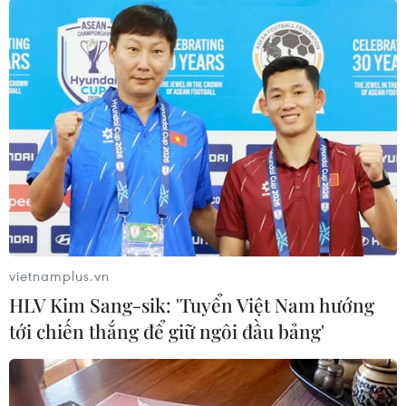
#xuất khẩu lợn
#Thái Lan
#giá thịt lợn
#dịch tả lợn châu Phi
Thái Lan
Theo dõi VietnamPlus
vietnamplus.vn
HLV Kim Sang-sik: 'Tuyển Việt Nam hướng
tới chiến thắng để giữ ngôi đầu bảng'
TIN LIÊN QUAN