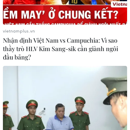
Lâm Đồng vào cao điểm vụ cá Nam,
ngư dân phấn khởi vươn khơi
06/08/2026 09:06
vietnamplus.vn
Nhận định Việt Nam vs Campuchia: Vì sao
thầy trò HLV Kim Sang-sik cần giành ngôi
Giá dầu tăng khi nhà đầu tư thận
đầu bảng?
trọng trước tình hình Trung Đông
06/08/2026 09:03
Giá vàng tăng phiên thứ tư liên tiếp,
chạm mức cao nhất trong 7 tuần
06/08/2026 08:36