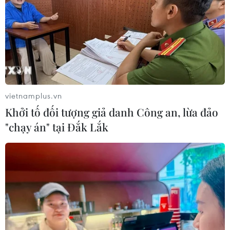
Xuất khẩu gạo Thái Lan giảm gần
19% trong nửa đầu năm 2026
05/08/2026 11:36
vietnamplus.vn
Trung Quốc sẽ đáp trả các biện pháp
Khởi tố đối tượng giả danh Công an, lừa đảo
hạn chế của Mỹ
"chạy án" tại Đắk Lắk
05/08/2026 11:01
Phê duyệt Điều chỉnh Quy hoạch
chung Khu kinh tế Vũng Áng đến
năm 2050
05/08/2026 10:07