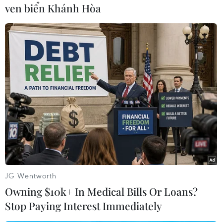
ven biển Khánh Hòa
trong năm 2019. Quốc gia Đông Nam Á này dự
kiến sẽ xuất khẩu 2,16-2,88 triệu con lợn trong
năm 2020, một số lượng được cho là ở mức an
toàn và sẽ không tác động đến tiêu dùng nội
địa./.
(TTXVN/Vietnam+)
JG Wentworth
Owning $10k+ In Medical Bills Or Loans?
Stop Paying Interest Immediately