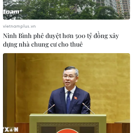
Xem thêm
vietnamplus.vn
Ninh Bình phê duyệt hơn 500 tỷ đồng xây
dựng nhà chung cư cho thuê
CƠ QUAN CHỦ QUẢN: THÔNG TẤN XÃ VIỆT NAM
Tổng Biên tập: TRẦN TIẾN DUẨN
Phó Tổng Biên tập: NGUYỄN THỊ TÁM, KHÚC THANH
THỦY
Sở hữu trí tuệ
Quy định sử dụng
RSS
Hỗ trợ
Ngôn ngữ
TTXVN
Dịch vụ tin
Quảng cáo