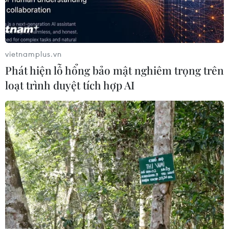
Nhập khẩu thịt lợn tăng gần 300% nhưng
gặp khó từ thuế và nguồn nhập
10/06/2020 11:12
vietnamplus.vn
Theo Bộ Nông nghiệp và Phát triển nông thôn, từ đầu
Phát hiện lỗ hổng bảo mật nghiêm trọng trên
năm đến ngày 30/5, có 129 doanh nghiệp Việt Nam
loạt trình duyệt tích hợp AI
nhập khẩu thịt lợn và sản phẩm thịt lợn từ các nước vào
Việt Nam.