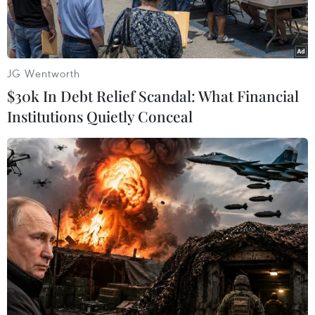
JG Wentworth
$30k In Debt Relief Scandal: What Financial
Institutions Quietly Conceal
Thái Lan dự kiến sẽ xuất khẩu 2,16-2,88 triệu con lợn trong năm
2020. (Nguồn: Getty Images)
Vụ Nội thương (DIT) thuộc Bộ Thương mại Thái
Lan đã đề nghị Hiệp hội Các nhà chăn nuôi lợn