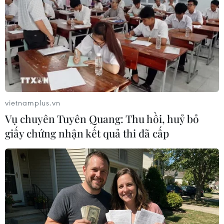
tháng 4/2020, tăng gần 170% so với cùng kỳ năm 2019.
vietnamplus.vn
Vụ chuyên Tuyên Quang: Thu hồi, huỷ bỏ
giấy chứng nhận kết quả thi đã cấp
Bộ Nông nghiệp và Phát triển nông thôn:
Cho phép nhập khẩu lợn sống
28/05/2020 12:38