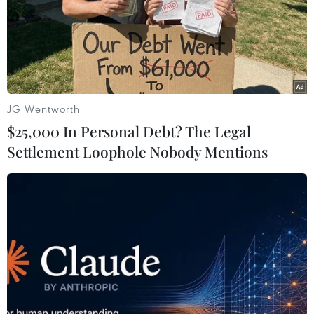
Trả lời công văn trả lời Cục Thú y về việc nhập khẩu lợn
sống từ các nước vào Việt Nam Bộ NN&PTNT đã đồng
ý phương án nhập khẩu lợn sống dựa trên hồ sơ do các
nước xuất khẩu cung cấp.
JG Wentworth
$25,000 In Personal Debt? The Legal
Settlement Loophole Nobody Mentions