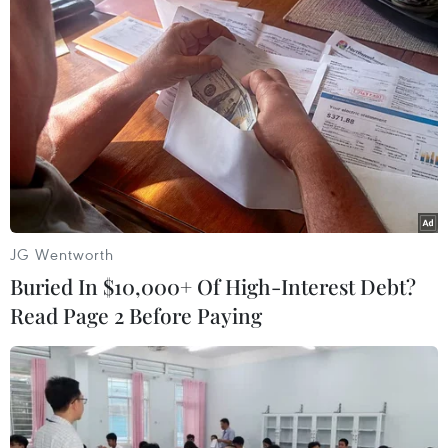
JG Wentworth
Buried In $10,000+ Of High-Interest Debt?
Nhập khẩu thịt lợn của Trung Quốc tăng
Read Page 2 Before Paying
gần gấp đôi trong tháng 4
25/05/2020 10:55
Cơ quan Hải quan Trung Quốc vừa công bố số liệu cho
thấy nước này đã nhập khẩu 400.000 tấn thịt lợn trong