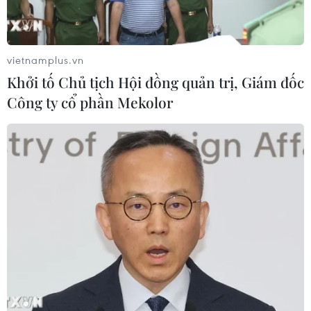
Xăng dầu trong nước đồng loạt giảm,
E10RON95-III xuống còn 22.324
đồng/lít
vietnamplus.vn
06/08/2026 08:07
Khởi tố Chủ tịch Hội đồng quản trị, Giám đốc
Công ty cổ phần Mekolor
Cà Mau triển khai đợt cao điểm
chống khai thác IUU
06/08/2026 07:25
Hàn Quốc mở rộng điều tra nghi vấn
thông đồng giá sang ngành hóa dầu
06/08/2026 06:56
Kim ngạch thương mại