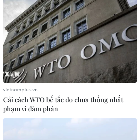
Kim ngạch thương mại
song phương giữa hai nước Việt Nam
và Thái Lan
06/08/2026 06:24
Chủ động nguồn điện phục vụ Hội
nghị cấp cao APEC 2027
06/08/2026 04:31
vietnamplus.vn
Cải cách WTO bế tắc do chưa thống nhất
Doanh nghiệp Trung Quốc đánh giá
phạm vi đàm phán
cao triển vọng hợp tác cơ giới hóa
nông nghiệp với Việt Nam
06/08/2026 04:14