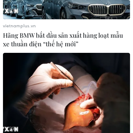
vietnamplus.vn
Hãng BMW bắt đầu sản xuất hàng loạt mẫu
xe thuần điện “thế hệ mới”
Giá gạo xuất khẩu tại các “vựa lúa” lớn của
châu Á vẫn ổn định
13/01/2024 22:35
Giá gạo xuất khẩu từ các “vựa lúa” lớn ở châu Á ổn
định trong tuần này, do nhu cầu lương thực ở mức vừa
phải đã được bù đắp bởi nguồn cung giảm; giá gạo
5% tấm của Việt Nam chào bán mức 653 USD/tấn