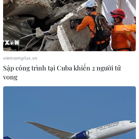
vietnamplus.vn
Sập công trình tại Cuba khiến 2 người tử
vong
TIN CÙNG CHUYÊN MỤC
BSR phối trộn thành công dầu Diesel
sinh học B5 và B10
07/08/2026 05:02
Cà Mau quảng bá thương hiệu, kết