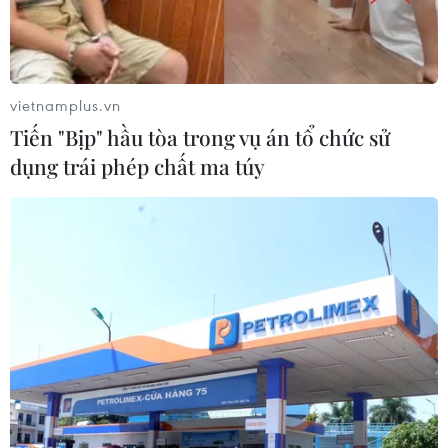
ban đầu.
Công ty nghiên cứu AgResource có trụ sở tại
Chicago dự đoán sẽ có mưa ở Argentina vào
vietnamplus.vn
tuần tới, điều này đã tác động đến giá cả.
Tiến "Bịp" hầu tòa trong vụ án tổ chức sử
Cơ quan Thống kê Canada sẽ công bố Báo cáo
dụng trái phép chất ma túy
Dự trữ Ngũ cốc ngày 31/12 vào ngày 8/2 tới.
Brazil đã bán 3-4 lô đậu nành cho Argentina,
điều này sẽ giúp thúc đẩy nguồn cung sản phẩm
đậu nành của Argentina trong tháng 3/2024.
Theo dự báo thời tiết, ở miền Trung và miền
Nam Brazil thời tiết sẽ khô hơn, nhưng ở các
vùng trồng trọt ở miền Nam Argentina sẽ ẩm
ướt hơn.
Cây trồng ở miền Trung và miền Bắc Argentina