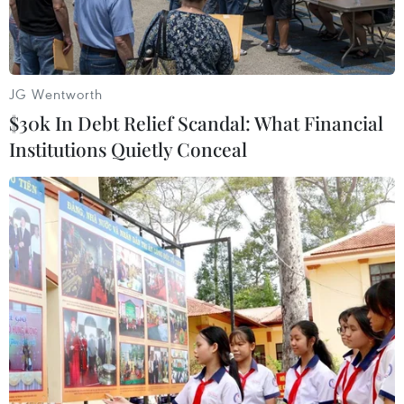
đồng/kg...
JG Wentworth
$30k In Debt Relief Scandal: What Financial
Institutions Quietly Conceal
Nông dân các huyện Long Phú (Trần Đề, Sóc Trăng) thu hoạch
lúa Đông Xuân chính vụ. (Ảnh: Tuấn Phi/TTXVN)
Giá lúa khu vực Đồng bằng sông Cửu Long tuần
qua tiếp tục có sự giảm nhẹ.