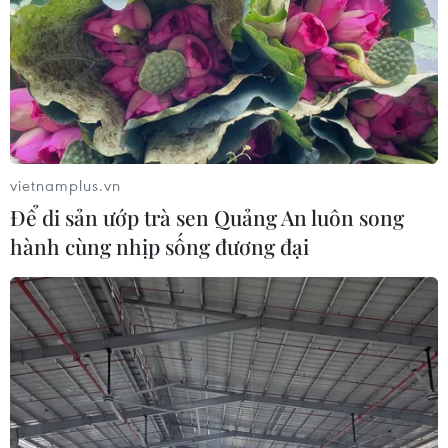
Giá gạo đồ xuất khẩu của Ấn Độ tiếp tục
tăng lên mức cao kỷ lục
03/02/2024 12:59
Giá gạo đồ 5% tấm của nhà xuất khẩu hàng đầu Ấn
Độ được chào bán ở mức cao kỷ lục 537-546 USD/tấn
vietnamplus.vn
trong tuần này, tăng so với mức 533-542 USD/tấn trong
Để di sản ướp trà sen Quảng An luôn song
tuần trước.
hành cùng nhịp sống đương đại