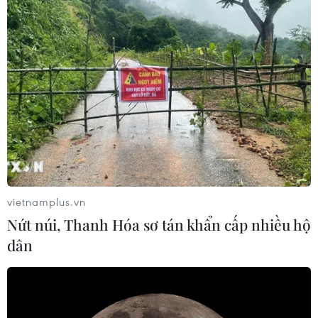
Theo dõi VietnamPlus
TIN LIÊN QUAN
vietnamplus.vn
Nứt núi, Thanh Hóa sơ tán khẩn cấp nhiều hộ
dân