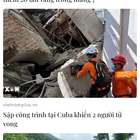
vietnamplus.vn
#tiêu thụ thép
#giá thép
#phải thải carbon
Sập công trình tại Cuba khiến 2 người tử
#thị trường thép
#thép xây dựng
vong