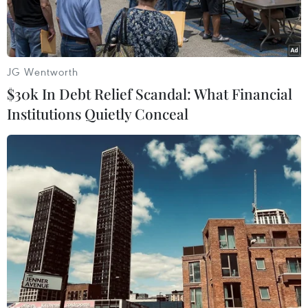
2023.
JG Wentworth
$30k In Debt Relief Scandal: What Financial
Institutions Quietly Conceal
Sản xuất thép phục vụ xuất khẩu. (Ảnh: Đức Duy/Vietnam+)
Theo đại diện Tổng Công ty Thép Việt Nam
(Vnsteel), giá thép phế và phôi thép nội địa đang
thu hẹp dần khoảng cách với giá thép xây dựng