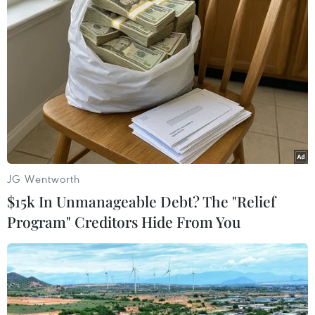
500.000 đồng/tấn.
JG Wentworth
$15k In Unmanageable Debt? The "Relief
Program" Creditors Hide From You
Cụ thể, ngày 26/4, giá chào phôi trung tần xuất
xưởng tùy theo khu vực hiện phổ biến từ 12,35-
12,55 triệu đồng/tấn, giá chưa VAT, thanh toán
ngay, giao tại kho bên bán.