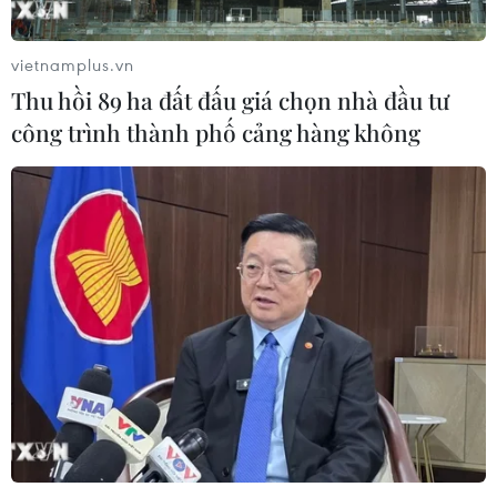
Giá dầu tăng trước những lo ngại về
kế hoạch mở lại Eo biển Hormuz
vietnamplus.vn
07/08/2026 08:58
Thu hồi 89 ha đất đấu giá chọn nhà đầu tư
công trình thành phố cảng hàng không
Nhà đầu tư Anh đề xuất siêu dự án Tổ
hợp cảng biển 18 tỷ USD tại Quảng
Ninh
07/08/2026 08:33
Canh tác biển - động lực mới cho
kinh tế biển Việt Nam
07/08/2026 08:14