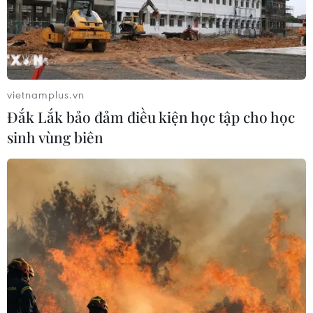
vietnamplus.vn
Đắk Lắk bảo đảm điều kiện học tập cho học
sinh vùng biên
Giá thép trên thị trường giảm liệu có thúc
đẩy tiêu thụ tăng?
14/04/2023 11:54
Thép Việt Ý, cả 2 dòng thép của hãng đồng loạt giảm,
hiện thép cuộn CB240 giảm 300 đồng, có giá 15.300
đồng/kg; thép thanh vằn D10 CB300 ở mức 15.400