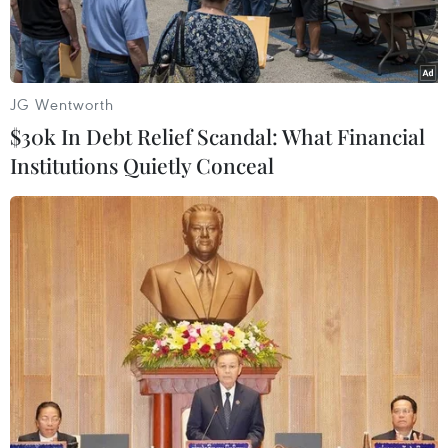
JG Wentworth
$30k In Debt Relief Scandal: What Financial
Institutions Quietly Conceal
Những người ủng hộ lãnh đạo đối lập Kemal Kilicdaroglu tụ tập
bên ngoài Trụ sở CHP ở Ankara sau khi ông bị một đám đông
đấm và đá trong một đám tang ngày 21/4. (Nguồn: AFP)
Cảnh sát Thổ Nhĩ Kỳ ngày 22/4 đã bắt giữ 6
người, gồm một thành viên đảng Công lý và