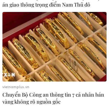
Nga thoái vốn nhà nước khỏi Sân bay
án giao thông trọng điểm Nam Thủ đô
Quốc tế Sheremetyevo
07/08/2026 00:22
Nga thông báo tấn công căn
cứ ngầm của Ukraine
06/08/2026 16:21
Tây Ban Nha: 100 người thiệt mạng
trong vụ vượt biển ồ ạt vào Ceuta
06/08/2026 16:03
vietnamplus.vn
Chuyển Bộ Công an thông tin 7 cá nhân bán
vàng không rõ nguồn gốc
Đức tuyên án chung thân đối tượng