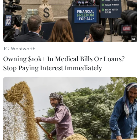
Thổ Nhĩ Kỳ: Đảng AKP cầm quyền yêu cầu
tổ chức bầu cử lại ở Istanbul
09/04/2019 14:11
AKP đã đề nghị kiểm lại toàn bộ phiếu bầu ở toàn bộ
JG Wentworth
các quận của Istanbul sau khi nộp đơn khiếu nại kết
Owning $10k+ In Medical Bills Or Loans?
quả cuộc bầu cử địa phương ở Istanbul và thủ đô
Stop Paying Interest Immediately
Ankara.