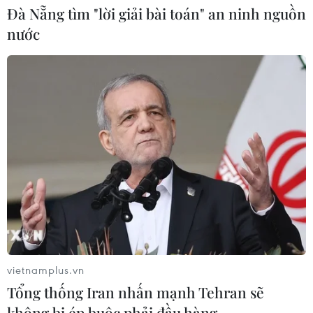
Đà Nẵng tìm "lời giải bài toán" an ninh nguồn
Sở hữu trí tuệ
Quy định sử dụng
nước
RSS
Hỗ trợ
Ngôn ngữ
TTXVN
Dịch vụ tin
Quảng cáo
Liên hệ
Giấy phép số: 1374/GP-BTTTT do Bộ Thông tin và Truyền thông
cấp ngày 11/9/2008.
Quảng cáo: Phó TBT Nguyễn Thị Tám: 093.5958688, Email:
tamvna@gmail.com
Điện thoại: (024) 39411349 - (024) 39411348, Fax: (024)
vietnamplus.vn
39411348
Tổng thống Iran nhấn mạnh Tehran sẽ
Email:
vietnamplus2008@gmail.com
không bị ép buộc phải đầu hàng