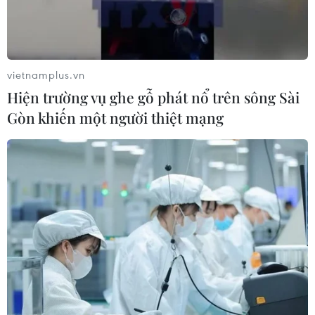
vietnamplus.vn
Hiện trường vụ ghe gỗ phát nổ trên sông Sài
Gòn khiến một người thiệt mạng
TIN CÙNG CHUYÊN MỤC
Khủng hoảng nắng nóng đẩy 34 tỉnh
của Pháp vào mức nguy cơ cháy
rừng cao
08/08/2026 23:59