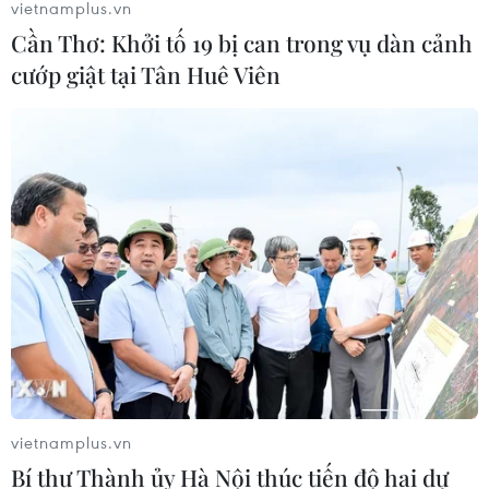
vietnamplus.vn
Liên hợp quốc kêu gọi chấm dứt tấn
Cần Thơ: Khởi tố 19 bị can trong vụ dàn cảnh
công dân thường trong xung đột
cướp giật tại Tân Huê Viên
Nga-Ukraine
07/08/2026 04:29
Chính sách nhà ở của nước Anh -
Góc tham chiếu cho Việt Nam
07/08/2026 04:08
Bỉ tìm ra hướng đi mới trong điều trị
ung thư gan di căn
07/08/2026 04:05
vietnamplus.vn
Bí thư Thành ủy Hà Nội thúc tiến độ hai dự