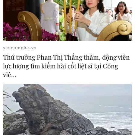
Tổng thống Nga thay đổi vị
trí các chỉ huy tại mặt trận Ukraine
05/08/2026 15:26
vietnamplus.vn
Thứ trưởng Phan Thị Thắng thăm, động viên
Đâm dao ở trung tâm London, một
lực lượng tìm kiếm hài cốt liệt sĩ tại Công
nữ nghi phạm bị bắt giữ
viê…
05/08/2026 15:07
Nhiều chuyến bay tại Đức chuyển
hướng do vật thể bay gần đường
băng
05/08/2026 10:54