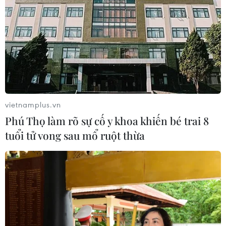
06/08/2026 00:06
Liên hợp quốc: Xung đột Ukraine trải
qua tháng đẫm máu nhất
05/08/2026 23:47
vietnamplus.vn
Đức điều tra vụ UAV gắn thuốc nổ
Phú Thọ làm rõ sự cố y khoa khiến bé trai 8
xuất hiện tại sân bay
tuổi tử vong sau mổ ruột thừa
05/08/2026 23:43
Bất ổn địa chính trị kìm hãm tăng
trưởng Eurozone
05/08/2026 22:59