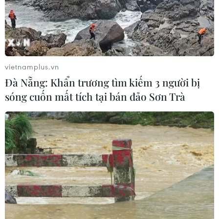
Dự luật trừng phạt Nga của
Mỹ có thể khiến châu Âu chịu tác
động ngược
05/08/2026 04:58
vietnamplus.vn
Đà Nẵng: Khẩn trương tìm kiếm 3 người bị
sóng cuốn mất tích tại bán đảo Sơn Trà
EU tuyên bố vượt qua “phép thử” an
ninh biên giới sau khủng hoảng
Ceuta
05/08/2026 00:37
Nga và Ukraine tiếp tục tấn
công qua lại, thương vong không
ngừng gia tăng
04/08/2026 15:54