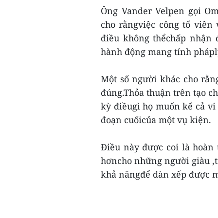
Ông Vander Velpen gọi Om
cho rằngviệc công tố viên 
điều không thểchấp nhận đ
hành động mang tính pháplý,
Một số người khác cho rằn
đúng.Thỏa thuận trên tạo ch
kỳ điềugì họ muốn kể cả vi 
đoạn cuốicủa một vụ kiện.
Điều này được coi là hoàn 
hơncho những người giàu ,t
khả năngđể dàn xếp được mộ