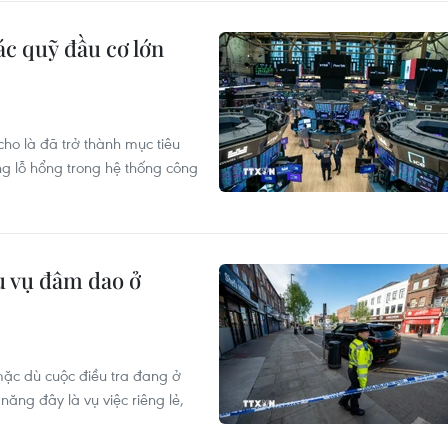
c quỹ đầu cơ lớn
ho là đã trở thành mục tiêu
ng lỗ hổng trong hệ thống công
u vụ đâm dao ở
mặc dù cuộc điều tra đang ở
năng đây là vụ việc riêng lẻ,