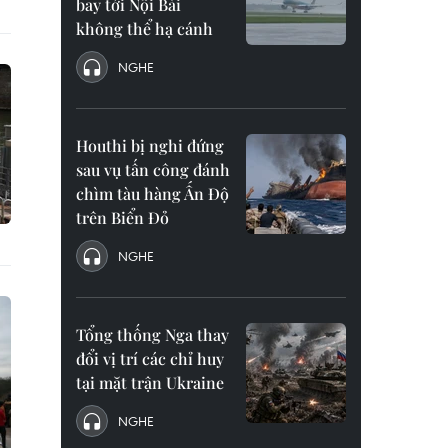
bay tới Nội Bài
không thể hạ cánh
NGHE
Houthi bị nghi đứng
sau vụ tấn công đánh
chìm tàu hàng Ấn Độ
trên Biển Đỏ
NGHE
Tổng thống Nga thay
đổi vị trí các chỉ huy
tại mặt trận Ukraine
NGHE