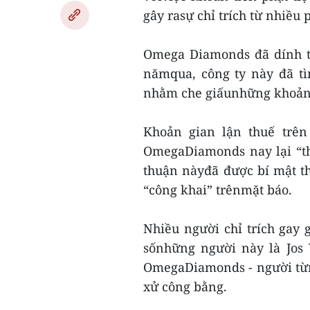
gây rasự chỉ trích từ nhiều 
Omega Diamonds đã dính tớ
nămqua, công ty này đã tì
nhằm che giấunhững khoản 
Khoản gian lận thuế trên
OmegaDiamonds nay lại “tho
thuận nàyđã được bí mật t
“công khai” trênmặt báo.
Nhiều người chỉ trích gay 
sốnhững người này là Jos 
OmegaDiamonds - người từn
xử công bằng.