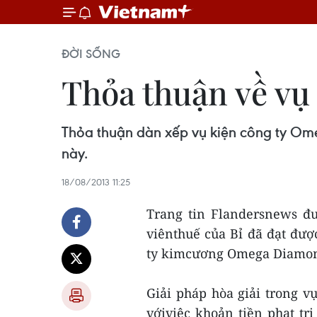
ĐỜI SỐNG
Thỏa thuận về vụ
Thỏa thuận dàn xếp vụ kiện công ty Omeg
này.
18/08/2013 11:25
Trang tin Flandersnews đ
viênthuế của Bỉ đã đạt đượ
ty kimcương Omega Diamon
Giải pháp hòa giải trong 
vớiviệc khoản tiền phạt trị