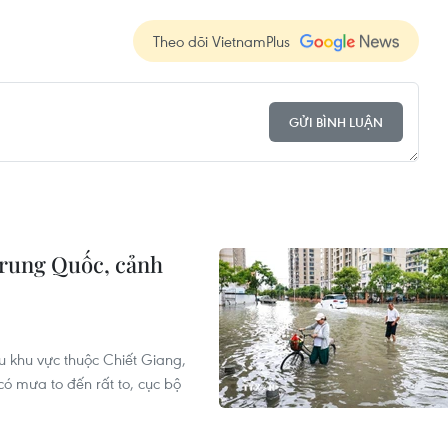
Theo dõi VietnamPlus
GỬI BÌNH LUẬN
rung Quốc, cảnh
u khu vực thuộc Chiết Giang,
 mưa to đến rất to, cục bộ