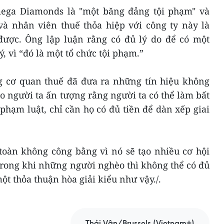
ega Diamonds là "một băng đảng tội phạm" và
và nhân viên thuế thỏa hiệp với công ty này là
ược. Ông lập luận rằng có đủ lý do để có một
 vì “đó là một tổ chức tội phạm.”
g cơ quan thuế đã đưa ra những tín hiệu không
o người ta ấn tượng rằng người ta có thể làm bất
phạm luật, chỉ cần họ có đủ tiền để dàn xếp giai
toàn không công bằng vì nó sẽ tạo nhiều cơ hội
rong khi những người nghèo thì không thể có đủ
t thỏa thuận hòa giải kiểu như vậy./.
Thái Vân/Brussels (Vietnam+)