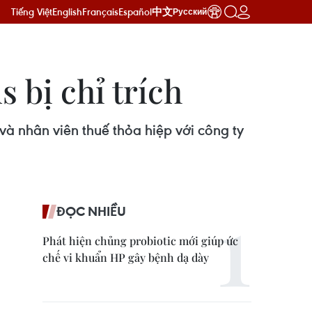
Tiếng Việt
English
Français
Español
中文
Русский
bị chỉ trích
và nhân viên thuế thỏa hiệp với công ty
ĐỌC NHIỀU
Phát hiện chủng probiotic mới giúp ức
chế vi khuẩn HP gây bệnh dạ dày