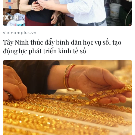
Miền Bắc giảm mưa từ đêm
nay, cuối tuần chuyển nắng nóng
vietnamplus.vn
07/08/2026 04:41
Tây Ninh thúc đẩy bình dân học vụ số, tạo
động lực phát triển kinh tế số
Xuất hiện áp thấp nhiệt đới trên khu
vực vịnh Bắc Bộ
07/08/2026 03:54
Lào Cai khẩn trương tìm kiếm 2
người mất tích do mưa lũ
07/08/2026 03:04