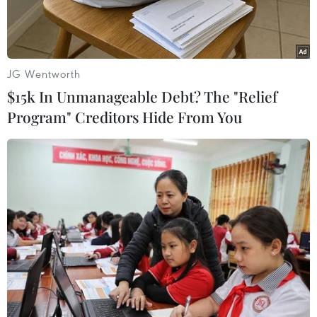
JG Wentworth
$15k In Unmanageable Debt? The "Relief
Program" Creditors Hide From You
Người dân di chuyển qua khu vực ngập úng. (Ảnh: Huy
Hùng/TTXVN)
Theo Trung tâm Dự báo Khí tượng Thủy văn
Quốc gia, chiều và đêm 13/10, khu vực Đông Bắc
Bộ và từ Thanh Hóa-Hà Tĩnh có mưa, mưa vừa
và rải rác có dông.