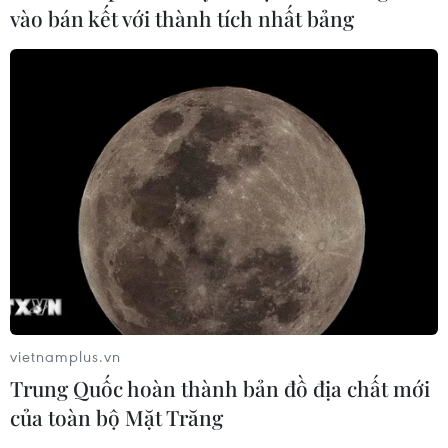
vào bán kết với thành tích nhất bảng
TIN CÙNG CHUYÊN MỤC
Áp thấp nhiệt đới trên vịnh Bắc Bộ sẽ
gây ảnh hưởng thế nào tới Việt Nam?
vietnamplus.vn
07/08/2026 14:38
Trung Quốc hoàn thành bản đồ địa chất mới
của toàn bộ Mặt Trăng
Nứt núi, Thanh Hóa sơ tán khẩn cấp