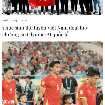
Theo dõi VietnamPlus
vietnamplus.vn
7 học sinh đội tuyển Việt Nam đoạt huy
Bản Tin Dự báo Thời tiết
chương tại Olympic AI quốc tế
Áp thấp nhiệt đới trên vịnh Bắc Bộ sẽ gây ảnh
hưởng thế nào tới Việt Nam?
Từ ngày 9/8, cảnh báo nắng nóng diện rộng ở
khu vực Bắc Bộ và Trung Bộ
Thời tiết ngày 7/8: Bắc Bộ và Bắc Trung Bộ giảm
mưa về đêm, cục bộ có mưa to
Thời tiết ngày 6/8: Bão số 3 đã di chuyển ra
ngoài Biển Đông
Bão số 3 tiếp tục đổi hướng, di chuyển nhanh
hơn