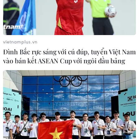
vietnamplus.vn
Đình Bắc rực sáng với cú đúp, tuyển Việt Nam
vào bán kết ASEAN Cup với ngôi đầu bảng
#mưa lớn
#ngập úng
#lốc xoáy và sét