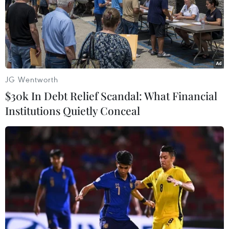
Ngày 25/6, Thủ tướng Đan Mạch Rasmussen cho rằng
việc Anh rời Liên minh châu Âu (EU) "sẽ còn tạo ra dư
âm trong nhiều năm tới và làm thay đổi châu Âu như
chúng ta từng biết."
JG Wentworth
$30k In Debt Relief Scandal: What Financial
Institutions Quietly Conceal