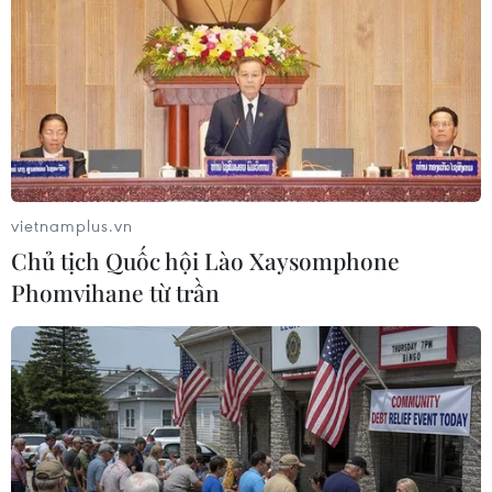
vietnamplus.vn
Chủ tịch Quốc hội Lào Xaysomphone
Phomvihane từ trần
Đan Mạch hối thúc EU chú ý chủ nghĩa
hoài nghi sau Brexit
25/06/2016 14:11