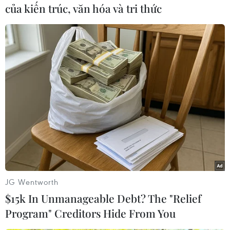
của kiến trúc, văn hóa và tri thức
#Chính phủ liên hiệp
Đan Mạch
Theo dõi VietnamPlus
TIN LIÊN QUAN
JG Wentworth
$15k In Unmanageable Debt? The "Relief
Program" Creditors Hide From You