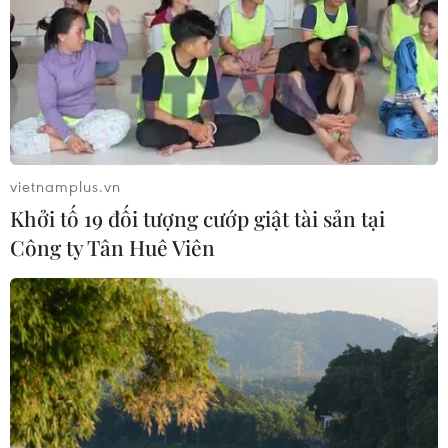
công qua lại, thương vong không
ngừng gia tăng
04/08/2026 15:54
Pháp ghi nhận tháng 7 nóng nhất
trong lịch sử
vietnamplus.vn
04/08/2026 15:17
Khởi tố 19 đối tượng cướp giật tài sản tại
Công ty Tân Huê Viên
Tây Ban Nha phát trực tiếp nhật thực
toàn phần từ độ cao 9.000 m
04/08/2026 13:23
Tàu chở hàng của Thổ Nhĩ Kỳ bị tấn