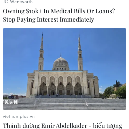
nay./.
JG Wentworth
Owning $10k+ In Medical Bills Or Loans?
(TTXVN/Vietnam+)
Stop Paying Interest Immediately
vietnamplus.vn
#Camera an ninh
#Đan Mạch
#Liên minh tự do
Thánh đường Emir Abdelkader - biểu tượng
#Lars Rasmussen
#Chính phủ Đan Mạch