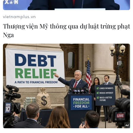
các đảng phái khác để thành lập chính phủ đa
số, tránh cho Đan Mạch tiến hành thêm một
vietnamplus.vn
cuộc bầu cử mới.
Thượng viện Mỹ thông qua dự luật trừng phạt
Ngày 18/11, Chính phủ Đan Mạch đã đạt được
Nga
thỏa thuận về ngân sách cho năm 2017, song
đang phải đối mặt với các cuộc đàm phán khó
khăn về cải cách tài chính 10 năm.
Trở ngại chính đối với cải cách này là yêu sách
của Liên minh Tự do đòi cắt giảm 5% thuế thu
nhập. Liên minh này đe dọa sẽ lật đổ chính phủ
nếu yêu cầu của họ không được đáp ứng.
Các nhà phân tích cho rằng việc mời Liên minh
Tự do tham gia liên minh cầm quyền có thể
giúp hạ nhiệt những căng thẳng chính trị hiện