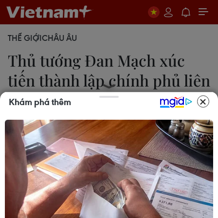
THẾ GIỚI
CHÂU ÂU
Thủ tướng Đan Mạch xúc
tiến thành lập chính phủ liên
hiệp
Khám phá thêm
22/11/2016 06:25
Ngày 22/11, đảng Tự do của Thủ tướng Lars
Rasmussen bắt đầu tiến trình đàm phán về thành
lập chính phủ liên hiệp với Liên minh Tự do và
đảng Bảo thủ.
Trong diễn biến mới nhất trên chính trường