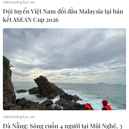
vietnamplus.vn
Đội tuyển Việt Nam đối đầu Malaysia tại bán
kết ASEAN Cup 2026
vietnamplus.vn
Đà Nẵng: Sóng cuốn 4 người tại Mũi Nghê, 3