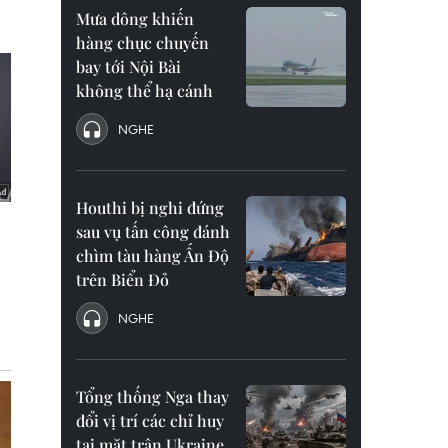
Mưa dông khiến
hàng chục chuyến
bay tới Nội Bài
không thể hạ cánh
NGHE
Houthi bị nghi đứng
sau vụ tấn công đánh
chìm tàu hàng Ấn Độ
trên Biển Đỏ
NGHE
Tổng thống Nga thay
đổi vị trí các chỉ huy
tại mặt trận Ukraine