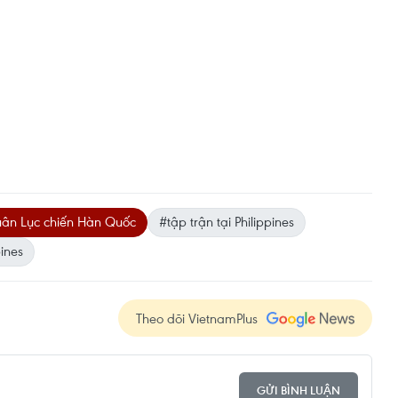
uân Lục chiến Hàn Quốc
#tập trận tại Philippines
pines
Theo dõi VietnamPlus
GỬI BÌNH LUẬN