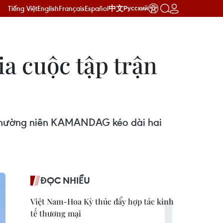
Tiếng Việt
English
Français
Español
中文
Русский
a cuộc tập trận
a thường niên KAMANDAG kéo dài hai
ĐỌC NHIỀU
Việt Nam-Hoa Kỳ thúc đẩy hợp tác kinh
tế thương mại