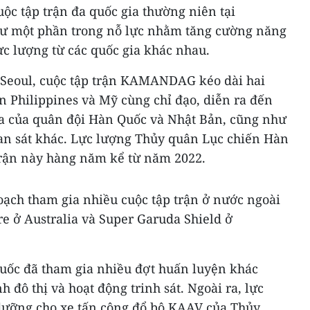
ộc tập trận đa quốc gia thường niên tại
 một phần trong nỗ lực nhằm tăng cường năng
lực lượng từ các quốc gia khác nhau.
 Seoul, cuộc tập trận KAMANDAG kéo dài hai
n Philippines và Mỹ cùng chỉ đạo, diễn ra đến
gia của quân đội Hàn Quốc và Nhật Bản, cũng như
an sát khác. Lực lượng Thủy quân Lục chiến Hàn
trận này hàng năm kể từ năm 2022.
ạch tham gia nhiều cuộc tập trận ở nước ngoài
e ở Australia và Super Garuda Shield ở
uốc đã tham gia nhiều đợt huấn luyện khác
 đô thị và hoạt động trinh sát. Ngoài ra, lực
dưỡng cho xe tấn công đổ bộ KAAV của Thủy