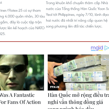
Trong khuôn khổ chuyến thăm cấp Nhà
45
nước của Tổng thống Hàn Quốc Yoon S
ner/Flotex-25 có sự tham
Yeol tới Philippines, ngày 7/10, lãnh đạo
ng 4.000 quân nhân, 30 tàu
hai nước đã nhất trí nâng cấp quan hệ
ngầm, đây là cuộc tập trận
song phương lên đối tác chiến lược.
được lên kế hoạch của NATO
025.