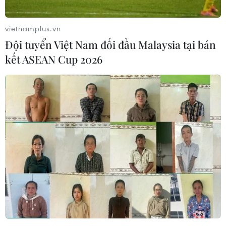
Dắt chó đi dạo không đúng quy
định, bị phạt đến 2 triệu đồng?
vietnamplus.vn
08/08/2026 04:16
Đội tuyển Việt Nam đối đầu Malaysia tại bán
kết ASEAN Cup 2026
Thổ Nhĩ Kỳ tăng cường truy quét IS,
bắt giữ hơn 100 nghi phạm
07/08/2026 14:55
Tây Ban Nha triệt phá đường dây
buôn người xuyên Địa Trung Hải
07/08/2026 12:13
Hy Lạp tạm giam một thị trưởng tình