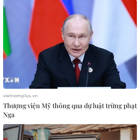
07/08/2026 08:13
Thủ tướng Thái Lan chỉ đạo khẩn sau
vụ xả súng tại trường học
07/08/2026 06:37
Thái Lan: Xả súng gây thương vong
tại trường học ở Nonthaburi
07/08/2026 05:12
vietnamplus.vn
Thượng viện Mỹ thông qua dự luật trừng phạt
Nga
Nghệ nhân Đặng Văn Hậu
thổi sức sống mới cho nghệ thuật tò
he truyền thống