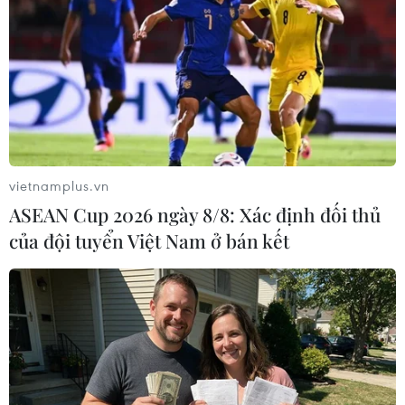
#Hiếp dâm
#Ấn Độ
#Du khách
#Thụy Sĩ
Ấn Độ
Anh
Thụy Sĩ
vietnamplus.vn
ASEAN Cup 2026 ngày 8/8: Xác định đối thủ
của đội tuyển Việt Nam ở bán kết
Theo dõi VietnamPlus