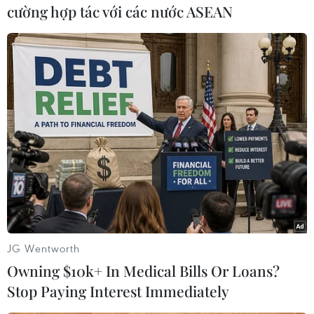
khác, cho biết đơn vị của ông đã liên lạc với đại
cường hợp tác với các nước ASEAN
sứ quán Thụy Sĩ về vụ việc.
Cặp vợ chồng đã tới
Mumbai hồi tháng trước, sau khi thăm Iran và
đã bắt đầu đạp xe du lịch vòng quanh Ấn Độ. Họ
đang trên đường tới Orcha, một điểm hút du
khác ngoại quốc ở Madhya Pradesh trong ngày
thứ Năm.
Bộ Ngoại giao Thụy Sĩ ở Bern đã ra
thông báo bày tỏ việc họ rất sốc trước thảm kịch.
Tháng trước, bộ này đã phát đi khuyến cáo tới
các công dân Thụy Sĩ đang du lịch ở Ấn Độ nói
rằng tình trạng bạo lực tình dục đang tăng lên ở
Ấn Độ và cảnh báo các nhóm du khác, kể cả
nam và nữ, cần đi theo đoàn lớn, với sự hướng
JG Wentworth
dẫn của dân địa phương.
Owning $10k+ In Medical Bills Or Loans?
Stop Paying Interest Immediately