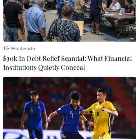
JG Wentworth
$30k In Debt Relief Scandal: What Financial
Institutions Quietly Conceal
Bình Phước: Tiêu hủy hàng trăm kg mỡ, da
lợn bốc mùi hôi thối
20/06/2019 07:23
Cơ quan chức năng phát hiện trong tủ đông của cơ sở
giết mổ gia súc Lê Thúc Tuấn (ở ấp Cầu 2, xã Đồng
Tiến, huyện Đồng Phú, Bình Phước) có 130kg mỡ, da lợn
đã biến đổi màu sắc, bốc mùi hôi thối.