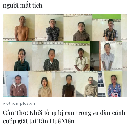
người mất tích
Quảng Bình tiêu hủy hàng hóa nhập lập,
không rõ nguồn gốc xuất xứ
16/09/2020 13:43
Các loại hàng hóa không rõ nguồn gốc xuất xứ, hàng
nhập lậu lưu thông trái phép trên thị trường bị tịch thu,
tiêu hủy như găng tay bảo hộ, đồ chơi trẻ em, thực
phẩm, với trị giá gần 300 triệu đồng.
vietnamplus.vn
Cần Thơ: Khởi tố 19 bị can trong vụ dàn cảnh
cướp giật tại Tân Huê Viên