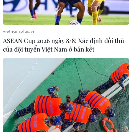
vietnamplus.vn
ASEAN Cup 2026 ngày 8/8: Xác định đối thủ
của đội tuyển Việt Nam ở bán kết
Sơn La: Tiêu hủy hàng nghìn vũ khí, vật
liệu nổ và công cụ hỗ trợ
19/04/2020 04:16
Từ năm 2018 đến nay, Công an tỉnh Sơn La đã thu hồi