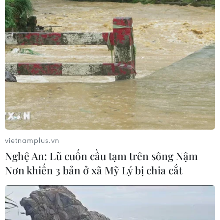
dân
07/08/2026 13:51
Bảo mẫu tại cơ sở mầm non thừa
nhận hành vi bạo hành hai trẻ
07/08/2026 12:27
Phát hiện đối tượng tàng trữ trái
phép vũ khí quân dụng
vietnamplus.vn
07/08/2026 12:25
Nghệ An: Lũ cuốn cầu tạm trên sông Nậm
Nơn khiến 3 bản ở xã Mỹ Lý bị chia cắt
Tây Ninh cảnh báo giả mạo cơ quan
đăng ký kinh doanh để lừa đảo
doanh nghiệp