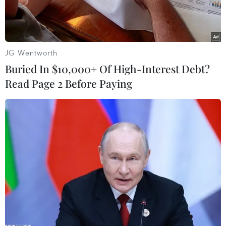
đồng.
JG Wentworth
Buried In $10,000+ Of High-Interest Debt?
Read Page 2 Before Paying
Tiêu hủy lô hàng hóa trị giá hơn 3 tỷ đồng. (Ảnh: Đức
Thọ/TTXVN)
Ngày 30/12, Cục Quản lý thị trường Quảng Bình
đã tổ chức tiêu hủy tài sản là tang vật vi phạm