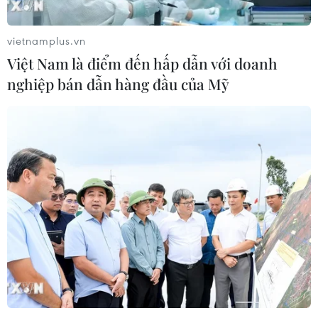
vietnamplus.vn
Việt Nam là điểm đến hấp dẫn với doanh
TIN CÙNG CHUYÊN MỤC
nghiệp bán dẫn hàng đầu của Mỹ
Chuyển Bộ Công an thông tin 7 cá
nhân bán vàng không rõ nguồn gốc
08/08/2026 14:37
Cựu Trưởng ban quản lý chung cư
lừa bán căn hộ tái định cư, chiếm
đoạt hơn 2 tỷ đồng
08/08/2026 13:41
Khởi tố 19 đối tượng cướp