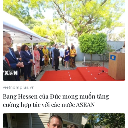
(TTXVN/Vietnam+)
vietnamplus.vn
Bang Hessen của Đức mong muốn tăng
cường hợp tác với các nước ASEAN
#tiêu hủy tang vật
#Cục Quản lý thị trường Quảng Bình
#hàng giả
#hàng không rõ nguồn gốc xuất xứ
#Quảng Bình
Quảng Bình
Quảng Trị