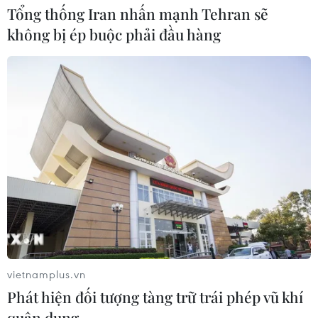
Tổng thống Iran nhấn mạnh Tehran sẽ
không bị ép buộc phải đầu hàng
CƠ QUAN CHỦ QUẢN: THÔNG TẤN XÃ VIỆT NAM
Tổng Biên tập: TRẦN TIẾN DUẨN
Phó Tổng Biên tập: NGUYỄN THỊ TÁM, KHÚC THANH
THỦY
Sở hữu trí tuệ
Quy định sử dụng
RSS
Hỗ trợ
Ngôn ngữ
TTXVN
vietnamplus.vn
Dịch vụ tin
Quảng cáo
Phát hiện đối tượng tàng trữ trái phép vũ khí
Liên hệ
quân dụng