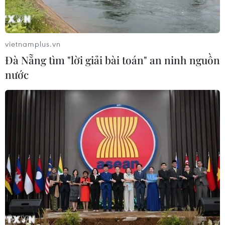
Cảnh báo thủ đoạn lừa đảo đưa lao
động thời vụ sang Hàn Quốc
06/08/2026 04:11
vietnamplus.vn
Đà Nẵng tìm "lời giải bài toán" an ninh nguồn
nước
24 năm tù cho 2 vợ chồng tổ
chức “bay lắc” tại Hà Nội
06/08/2026 03:46
Khởi tố thêm 6 đối tượng vụ lập
khống hồ sơ bảo hiểm y tế ở Đắk Lắk
05/08/2026 14:55
Vận chuyển quá cảnh hàng giả và