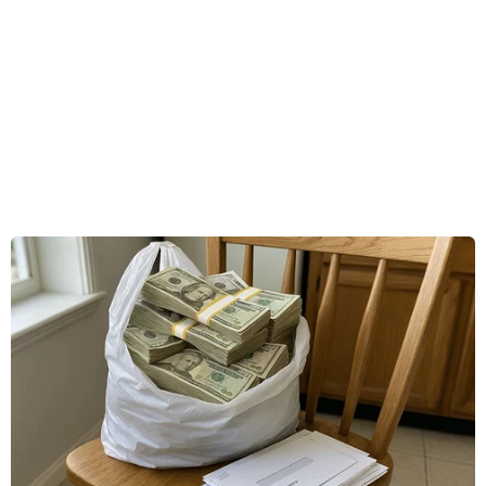
xác định đây chính là chiếc Sukhoi nhờ vào logo
của hãng.
"Chúng tôi đã định vụ được những mảnh vỡ tại
khu vực mà chúng tôi đã mất liên lạc với máy
bay," Chỉ huy đội tìm kiếm cứu nạn quốc gia
Indonesia Daryatmo nói trong buổi họp báo.
Theo ông này thì một đội 40 nhân viên cứu hộ
đã tới núiSalak, nơi chiếc máy bay mất tích
cùng hai trực thăng được huy độngtham gia
cuộc tìm kiếm.
Hàng trăm nhân viên cứu hộ cũng đã lập nênba
trạm kiểm soát ở vùng núi này để thực hiện
cuộc tìm kiếm quy mô lớn.