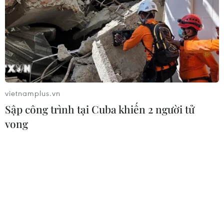
Phó Tổng Biên tập: NGUYỄN THỊ TÁM, KHÚC THANH
THỦY
Sở hữu trí tuệ
Quy định sử dụng
RSS
Hỗ trợ
Ngôn ngữ
TTXVN
vietnamplus.vn
Dịch vụ tin
Quảng cáo
Sập công trình tại Cuba khiến 2 người tử
Liên hệ
vong
Giấy phép số: 1374/GP-BTTTT do Bộ Thông tin và Truyền thông
cấp ngày 11/9/2008.
Quảng cáo: Phó TBT Nguyễn Thị Tám: 093.5958688, Email:
tamvna@gmail.com
Điện thoại: (024) 39411349 - (024) 39411348, Fax: (024)