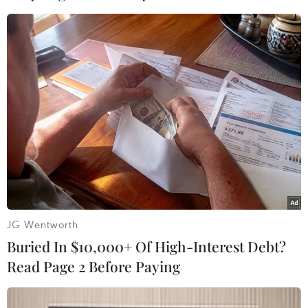
chuyến dự kiến ở nướcnày, và những người
trên máy bay là khách mời./.
Trần Trọng (Vietnam+)
JG Wentworth
Buried In $10,000+ Of High-Interest Debt?
Read Page 2 Before Paying