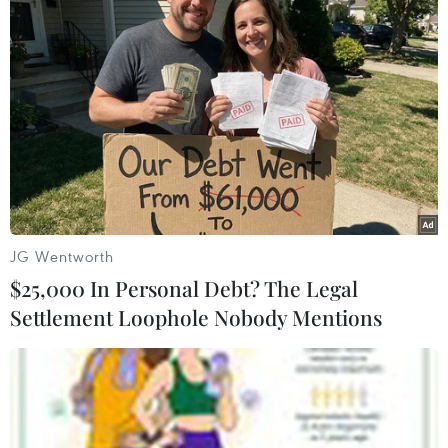
06/08/2026 23:55
Hợp tác quốc phòng-an ninh giữa
Việt Nam và Lào ngày càng thực chất,
hiệu quả
06/08/2026 22:51
Quan hệ quốc phòng Việt Nam-
Malaysia: Gắn kết chính trị, hợp tác
JG Wentworth
thực tiễn
$25,000 In Personal Debt? The Legal
06/08/2026 22:47
Settlement Loophole Nobody Mentions
Kinh nghiệm Đổi mới của Việt Nam
hỗ trợ Lào xây dựng nền kinh tế độc
lập, tự chủ
06/08/2026 15:32