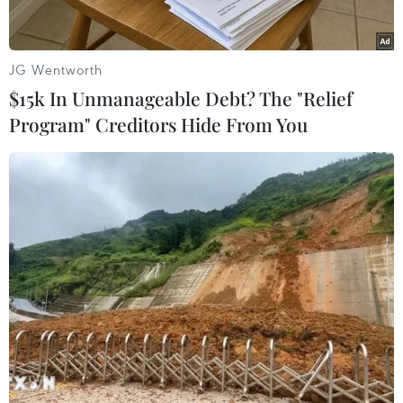
Trước đó, theo AFP, chiếc Sukhoi Superjet 100
đã biến mất khỏi màn hình radar quanh khu
JG Wentworth
vực Bogor khoảng 50 phút sauchuyến bay ngắn.
$15k In Unmanageable Debt? The "Relief
Program" Creditors Hide From You
Trên máy bay có tám người Nga, bao gồm bốn
thành viên phi hành đoàn, còn lại làcác đại diện
của ngành hàng không Indonesia, một người
Mỹ và một người Pháp.
Hãng tin Nga RIA Novosti cho biếtcơ trưởng là
Alexander Yablontsev, 57 tuổi, một phi công dày
dạn kinh nghiệm.
Máy bay cất cánh từ sânbay Halim
Perdanakusuma ở Jakarta vào lúc 14 giờ - giờ