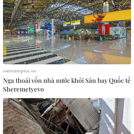
Hợp tác Nghị viện là trụ cột quan
trọng trong tổng thể quan hệ Việt
Nam-Thái Lan
04/08/2026 10:09
Xem thêm
vietnamplus.vn
Nga thoái vốn nhà nước khỏi Sân bay Quốc tế
Sheremetyevo
CƠ QUAN CHỦ QUẢN: THÔNG TẤN XÃ VIỆT NAM
Tổng Biên tập: TRẦN TIẾN DUẨN