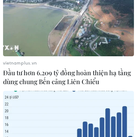
Đức điều tra vụ UAV gắn thuốc nổ
xuất hiện tại sân bay
05/08/2026 23:43
vietnamplus.vn
Bất ổn địa chính trị kìm hãm tăng
Đầu tư hơn 6.209 tỷ đồng hoàn thiện hạ tầng
trưởng Eurozone
dùng chung Bến cảng Liên Chiểu
05/08/2026 22:59
Tổng thống Nga thay đổi vị
trí các chỉ huy tại mặt trận Ukraine
05/08/2026 15:26