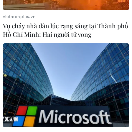
dụng quyền lực khi còn đương chức, cũng như
gây thiệt hại chongân sách nước này khoảng
vietnamplus.vn
190 triệu USD vì hợp đồng cung cấp năng lượng
Vụ cháy nhà dân lúc rạng sáng tại Thành phố
mà bà đãký với Nga năm 2009.
Hồ Chí Minh: Hai người tử vong
Theo một số nguồn tin, nếu bị kết án, "người
đàn bà thép" của Ukraine cóthể phải đối mặt với
mức án tù từ 7-10 năm và kể cả trong trường
hợp thoát ántù, bất cứ phán quyết nào của tòa
cũng sẽ khiến bà không thể tham gia ứng
cửtrong cuộc bầu cử quốc hội năm tới và cuộc
bầu cử tổng thống tới vào năm 2015.
Ngày 5/7, Cơ quan an ninh quốc gia Ukraine
(SBU) cho biết cơ quan này đã mở hồsơ một
vụ
án hình sự
có liên quan tới hoạt động làm ăn