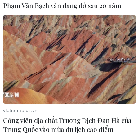
Phạm Văn Bạch vẫn dang dở sau 20 năm
thống nhất' về biên giới
03/08/2026 14:35
Google châm ngòi cuộc đối
đầu mới giữa Mỹ và châu Âu về chủ
quyền số
03/08/2026 10:50
Giáo hoàng Leo XIV ban hành Luật
Cơ bản mới của Vatican
03/08/2026 05:32
vietnamplus.vn
Công viên địa chất Trương Dịch Đan Hà của
Trung Quốc vào mùa du lịch cao điểm
Tòa án Nga lần đầu phán quyết về