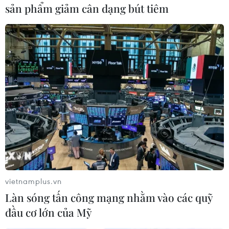
sản phẩm giảm cân dạng bút tiêm
Theo quan chức trên, những thiệt hại mà cựu
Bộ trưởng Nội vụ Lutsenko đãgây ra cho Nhà
nước Ukraine ước tính lên tới 122.000 USD./.
(Vietnam+)
vietnamplus.vn
Làn sóng tấn công mạng nhằm vào các quỹ
đầu cơ lớn của Mỹ