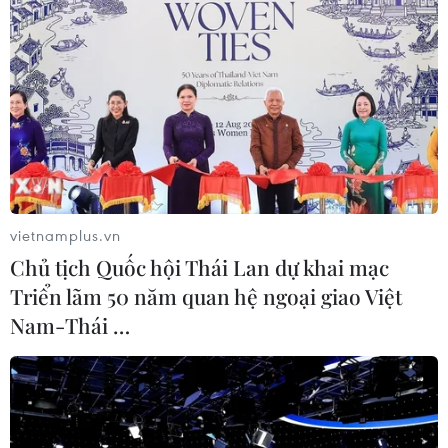
02/08/2026 23:17
Ukraine tung đòn tập kích
hàng trăm UAV đánh thẳng vào loạt
tỉnh thành Nga
02/08/2026 15:54
Xem thêm
vietnamplus.vn
Chủ tịch Quốc hội Thái Lan dự khai mạc
Triển lãm 50 năm quan hệ ngoại giao Việt
Nam-Thái …
CƠ QUAN CHỦ QUẢN: THÔNG TẤN XÃ VIỆT NAM
Tổng Biên tập: TRẦN TIẾN DUẨN