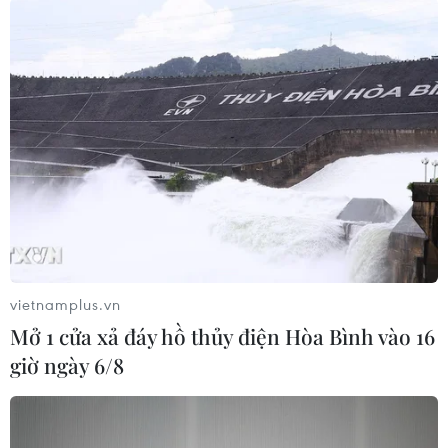
#Thủ tướng Ukraine
#Yulia Tymoshenko
#Lạm dụng quyền lực
#Tòa án
Ukraine
Theo dõi VietnamPlus
vietnamplus.vn
Mở 1 cửa xả đáy hồ thủy điện Hòa Bình vào 16
giờ ngày 6/8
TIN CÙNG CHUYÊN MỤC
Thắt chặt tình hữu nghị sắt son giữa
các cựu chuyên gia quân sự Nga với