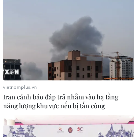
mạng
03/08/2026 01:39
Giáo hoàng Leo XIV ban hành hiến
pháp mới Thành quốc Vatican
03/08/2026 00:35
Vệ tinh Nga mở rộng vùng phủ sóng
liên lạc trên không phận Ukraine
vietnamplus.vn
02/08/2026 23:28
Iran cảnh báo đáp trả nhằm vào hạ tầng
năng lượng khu vực nếu bị tấn công
Lần đầu Nga nhập khẩu xăng từ châu
Phi do thiếu hụt nguồn cung trong
nước