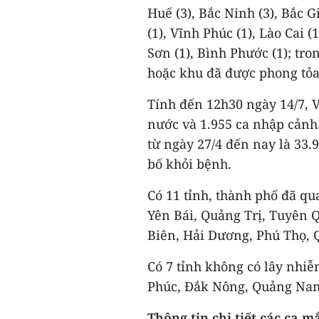
Huế (3), Bắc Ninh (3), Bắc G
(1), Vĩnh Phúc (1), Lào Cai 
Sơn (1), Bình Phước (1); tro
hoặc khu đã được phong tỏa
Tính đến 12h30 ngày 14/7, V
nước và 1.955 ca nhập cảnh
từ ngày 27/4 đến nay là 33.
bố khỏi bệnh.
Có 11 tỉnh, thành phố đã q
Yên Bái, Quảng Trị, Tuyên 
Biên, Hải Dương, Phú Thọ, 
Có 7 tỉnh không có lây nhiễ
Phúc, Đắk Nông, Quảng Nam
Thông tin chi tiết các ca m