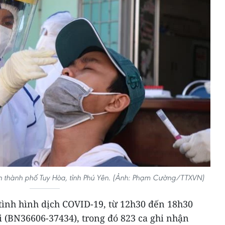
 thành phố Tuy Hòa, tỉnh Phú Yên. (Ảnh: Phạm Cường/TTXVN)
 tình hình dịch COVID-19, từ 12h30 đến 18h30
i (BN36606-37434), trong đó 823 ca ghi nhận