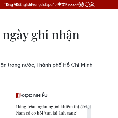
Tiếng Việt
English
Français
Español
中文
Русский
ả ngày ghi nhận
hận trong nước, Thành phố Hồ Chí Minh
ĐỌC NHIỀU
Hàng trăm ngàn người khiếm thị ở Việt
Nam có cơ hội 'tìm lại ánh sáng'