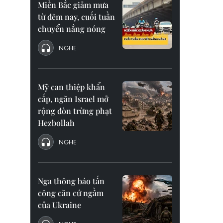
Miền Bắc giảm mưa
từ đêm nay, cuối tuần
chuyển nắng nóng
NGHE
Mỹ can thiệp khẩn
cấp, ngăn Israel mở
rộng đòn trừng phạt
Hezbollah
NGHE
Nga thông báo tấn
công căn cứ ngầm
của Ukraine