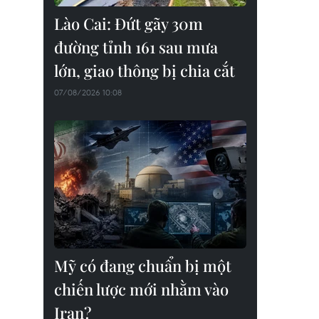
Lào Cai: Đứt gãy 30m
đường tỉnh 161 sau mưa
lớn, giao thông bị chia cắt
07/08/2026 10:08
Mỹ có đang chuẩn bị một
chiến lược mới nhằm vào
Iran?