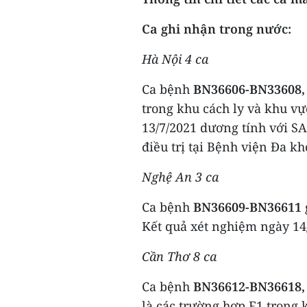
Ca ghi nhận trong nước:
Hà Nội 4 ca
Ca bệnh
BN36606-BN33608,
trong khu cách ly và khu v
13/7/2021 dương tính với SA
điều trị tại Bệnh viện Đa k
Nghệ An 3 ca
Ca bệnh
BN36609-BN36611
Kết quả xét nghiệm ngày 14
Cần Thơ 8 ca
Ca bệnh
BN36612-BN36618,
là các trường hợp F1 trong 