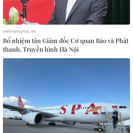
vietnamplus.vn
Bổ nhiệm tân Giám đốc Cơ quan Báo và Phát
thanh, Truyền hình Hà Nội
Tổng thống Chile Sebastian Piñera. (Nguồn: ABC)
Ngày 30/10, Tổng thống Chile Sebastian Piñera
tuyên bố nước này sẽ rút khỏi việc đăng cai Hội
nghị thượng đỉnh Diễn đàn Hợp tác Kinh tế
châu Á-Thái Bình Dương (APEC) và Hội nghị về
biến đổi khí hậu của Liên hợp quốc (COP 25) sắp
tới do cuộc khủng hoảng chính trị đang diễn ra
tại nước này.