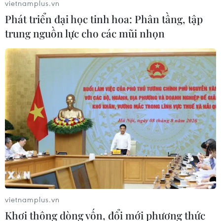
vietnamplus.vn
Phát triển đại học tinh hoa: Phân tầng, tập
trung nguồn lực cho các mũi nhọn
Cảnh sát Chile ngăn ngừa biểu tình trước
phủ tổng thống
30/10/2019 11:11
Nhằm phản đối các chính sách của chính phủ, người
dân Chile đã tụ tập tuần hành trước cửa phủ tổng
thống, buộc cảnh sát phải có biện pháp để giải tán
đám đông.
vietnamplus.vn
Khơi thông dòng vốn, đổi mới phương thức