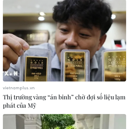
#Tổng thống Chile Sebastian Piñera
#APEC
#Khủng hoảng chính trị
#Khủng hoảng xã hội
#Lệnh giới nghiêm
Chile
Theo dõi VietnamPlus
vietnamplus.vn
Thị trường vàng “án binh” chờ đợi số liệu lạm
TIN LIÊN QUAN
phát của Mỹ