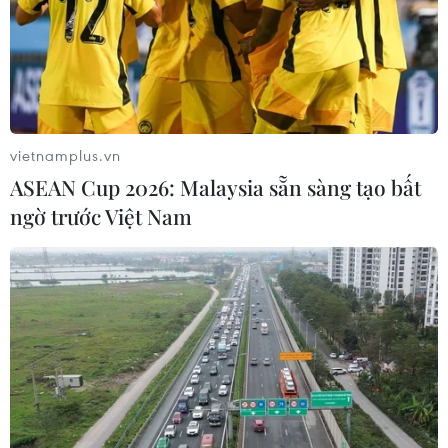
quân đội Chile sẽ không tham gia hoạt động giữ gìn an
ninh và trấn áp biểu tình như những ngày qua.
vietnamplus.vn
ASEAN Cup 2026: Malaysia sẵn sàng tạo bất
ngờ trước Việt Nam
Tổng thống Chile Sebastián Piñera tiến
hành cải tổ Nội các