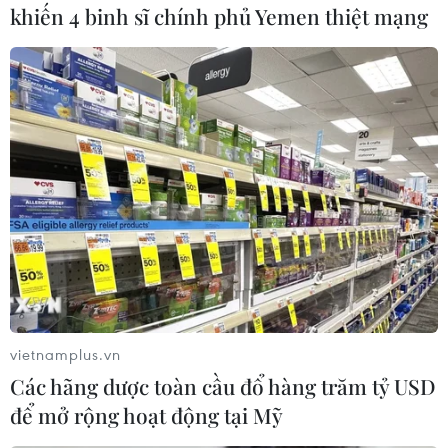
khiến 4 binh sĩ chính phủ Yemen thiệt mạng
hàng trăm người bị thương và hơn 3.000 người
bị bắt giữ./.
(TTXVN/Vietnam+)
vietnamplus.vn
Các hãng dược toàn cầu đổ hàng trăm tỷ USD
để mở rộng hoạt động tại Mỹ