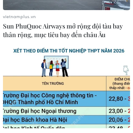
Trong một tuyên bố, Tổng thống Pinera nhấn
mạnh sau khi biểu tình kéo dài hơn 10 ngày,
vietnamplus.vn
Chile đã quyết định rằng nước này không còn
Sun PhuQuoc Airways mở rộng đội tàu bay
phù hợp để tổ chức Hội nghị APEC dự kiến diễn
thân rộng, mục tiêu bay đến châu Âu
ra vào ngày 16-17/11 và COP 25 vào ngày 2-13/12
tại thủ đô Santiago.
Ông Pinera nói: "Đây là một quyết định rất khó
khăn. Chúng tôi hoàn toàn hiểu tầm quan trọng
của APEC và COP25 với Chile và thế giới nhưng
đây là một quyết định hợp lý vào thời điểm
"
này.
[Chile hủy đăng cai tổ chức Hội nghị
thượng đỉnh APEC và COP 25]
Chile đã rơi vào một cuộc khủng hoảng xã hội