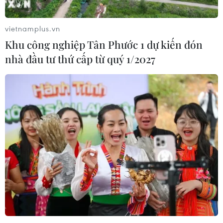
vietnamplus.vn
Khu công nghiệp Tân Phước 1 dự kiến đón
nhà đầu tư thứ cấp từ quý 1/2027
TIN CÙNG CHUYÊN MỤC
Mỹ điều tiêm kích áp tải nhiều máy
bay dân sự gần sân golf của Tổng
thống Trump
10/08/2026 04:22
Khoa học, công nghệ - trụ cột mới