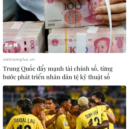
vietnamplus.vn
Trung Quốc đẩy mạnh tài chính số, từng
bước phát triển nhân dân tệ kỹ thuật số
Tổng thống Chile ký sắc lệnh bãi bỏ tình
trạng khẩn cấp
28/10/2019 00:38
Với sắc lệnh dừng việc ban bố tình trạng khẩn cấp,