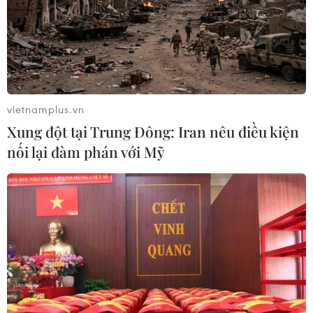
vietnamplus.vn
Xung đột tại Trung Đông: Iran nêu điều kiện
nối lại đàm phán với Mỹ