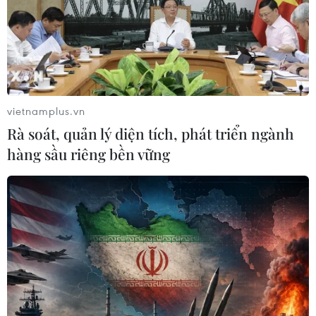
Meta bồi thường gần 600 triệu USD
vì gây tổn hại sức khỏe tâm thần trẻ
em
07/08/2026 04:28
vietnamplus.vn
Rà soát, quản lý diện tích, phát triển ngành
Chuyên gia Canada đánh giá cao bản
hàng sầu riêng bền vững
lĩnh đối ngoại của Việt Nam
07/08/2026 03:49
Venezuela khởi động đàm phán về
tiến trình chuyển giao chính trị
07/08/2026 02:58