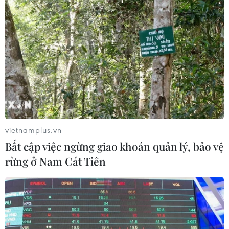
18/10/2016 04:20
Thống đốc Ngân hàng trung ương Hy Lạp cho biết nước
này sẽ không thể trở lại các thị trường tín dụng theo kế
hoạch nếu không được giảm nợ.
vietnamplus.vn
Bất cập việc ngừng giao khoán quản lý, bảo vệ
rừng ở Nam Cát Tiên