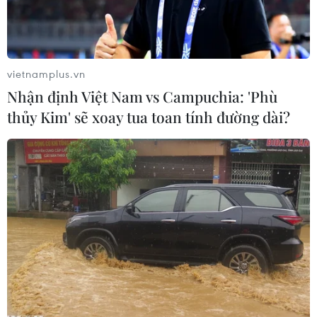
vietnamplus.vn
Nhận định Việt Nam vs Campuchia: 'Phù
thủy Kim' sẽ xoay tua toan tính đường dài?
Tổng thống Mỹ Barack Obama tại thủ đô Washington, Mỹ ngày
9/11. (Nguồn: AP/TTXVN)
Trong cuộc trả lời phỏng vấn mới đây, Tổng
thống Mỹ Barack Obama đã thúc giục giảm nợ
cho Hy Lạp, đồng thời cho rằng nước này cần