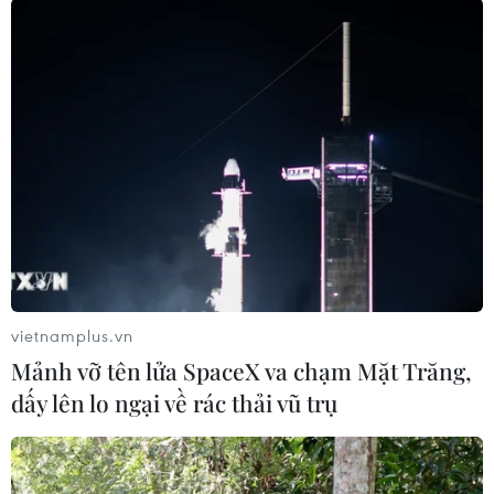
TIN LIÊN QUAN
vietnamplus.vn
Mảnh vỡ tên lửa SpaceX va chạm Mặt Trăng,
dấy lên lo ngại về rác thải vũ trụ
Hy Lạp không thể tiếp cận thị trường nếu
không được giảm nợ