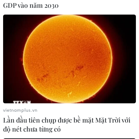
GDP vào năm 2030
#Visa
#Hy Lạp
#Barack Obama
#Obama thăm Hy Lạp
#Khủng hoảng tài chính
#IMF
#Khủng hoảng nợ
Hy Lạp
Mỹ
Theo dõi VietnamPlus
vietnamplus.vn
Lần đầu tiên chụp được bề mặt Mặt Trời với
độ nét chưa từng có