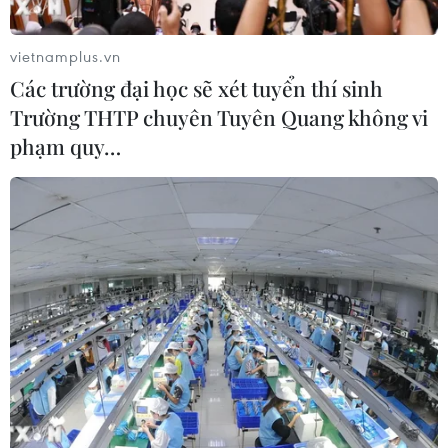
vietnamplus.vn
Các trường đại học sẽ xét tuyển thí sinh
Trường THTP chuyên Tuyên Quang không vi
phạm quy…
Nguy cơ khủng bố tại Hy Lạp trước thềm
chuyến thăm của ông Obama
12/11/2016 03:43
Một nhóm tay súng vô chính phủ tại Hy Lạp dọa tiến
hành các vụ tấn công mới để "phá bữa tiệc" trước thềm
chuyến thăm của Tổng thống Mỹ sắp mãn nhiệm Barack
Obama tới Athens.