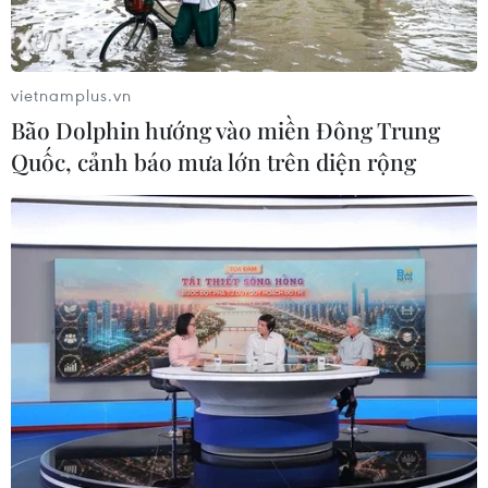
Ấn định hàng loạt mốc thời gian
hoàn thành giải ngân đầu tư công
03/08/2026 04:10
vietnamplus.vn
Bão Dolphin hướng vào miền Đông Trung
Quốc, cảnh báo mưa lớn trên diện rộng
Xem thêm
CƠ QUAN CHỦ QUẢN: THÔNG TẤN XÃ VIỆT NAM
Tổng Biên tập: TRẦN TIẾN DUẨN
Phó Tổng Biên tập: NGUYỄN THỊ TÁM, KHÚC THANH
THỦY