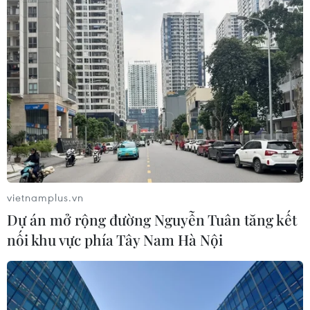
UBS bị phạt 125 triệu USD vì vi phạm
luật chống rửa tiền
04/08/2026 04:58
Lãi suất ngân hàng ngày 3/8: Ngân
hàng nào đang có lãi suất lên đến
10%?
vietnamplus.vn
04/08/2026 01:38
Dự án mở rộng đường Nguyễn Tuân tăng kết
nối khu vực phía Tây Nam Hà Nội
7 tháng năm 2026:
Tổng vốn đầu tư nước ngoài đăng ký
vào Việt Nam tăng 58%
03/08/2026 23:48