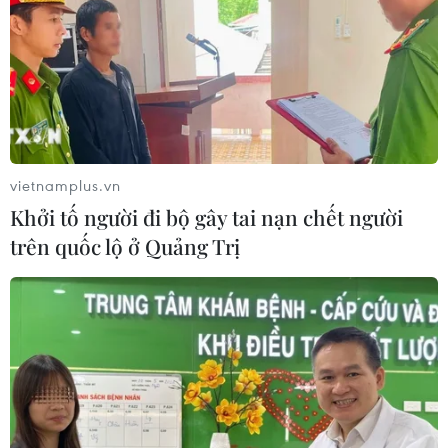
vietnamplus.vn
Khởi tố người đi bộ gây tai nạn chết người
trên quốc lộ ở Quảng Trị
TIN CÙNG CHUYÊN MỤC
Hướng tới mục tiêu quy mô dự trữ
đạt 1% GDP vào năm 2030
06/08/2026 10:23