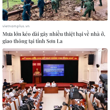
vietnamplus.vn
Mưa lớn kéo dài gây nhiều thiệt hại về nhà ở,
giao thông tại tỉnh Sơn La
300 đặc vụ Mỹ bảo vệ cho Tổng thống
Obama trong chuyến thăm Hy Lạp
12/11/2016 01:53
Theo ước tính, khoảng 300 đặc vụ Mỹ sẽ tham gia chiến
dịch đảm bảo an toàn cho chuyến thăm của ông
Obama diễn ra từ ngày 15-16/11.