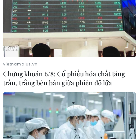
Eurozone đồng ý tiếp tục giải ngân 2,8 tỷ
euro cho Hy Lạp
25/10/2016 08:47
Eurozone đã thông qua khoản giải ngân mới 2,8 tỷ euro
trong gói cứu trợ thứ ba dành cho Hy Lạp sau khi ghi
nhận những tiến bộ cải cách mới của nước này.
vietnamplus.vn
Chứng khoán 6/8: Cổ phiếu hóa chất tăng
trần, trắng bên bán giữa phiên đỏ lửa