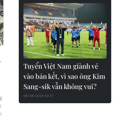
Tuyển Việt Nam giành vé
vào bán kết, vì sao ông Kim
Sang-sik vẫn không vui?
08/08/2026 03:37
ế
i
c