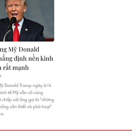
ống Mỹ Donald
ẳng định nền kinh
n rất mạnh
6
Mỹ Donald Trump ngày 4/4
 kinh tế Mỹ vẫn vô cùng
chấp cái ông gọi là "những
ông cần thiết và phá hoại"
ra.