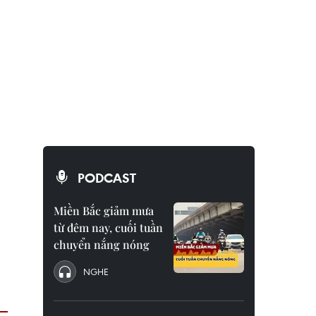
PODCAST
Miền Bắc giảm mưa
từ đêm nay, cuối tuần
chuyển nắng nóng
NGHE