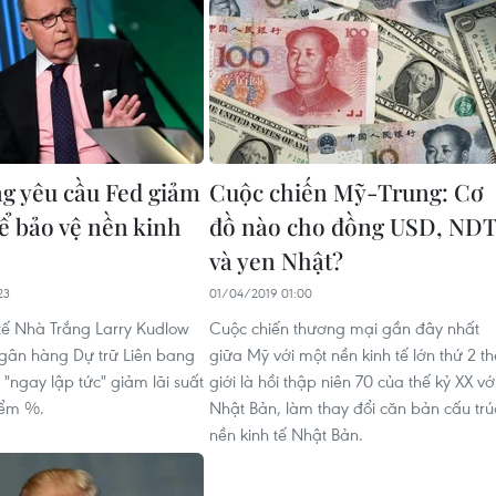
g yêu cầu Fed giảm
Cuộc chiến Mỹ-Trung: Cơ
để bảo vệ nền kinh
đồ nào cho đồng USD, NDT
và yen Nhật?
23
01/04/2019 01:00
tế Nhà Trắng Larry Kudlow
Cuộc chiến thương mại gần đây nhất
gân hàng Dự trữ Liên bang
giữa Mỹ với một nền kinh tế lớn thứ 2 th
"ngay lập tức" giảm lãi suất
giới là hồi thập niên 70 của thế kỷ XX vớ
iểm %.
Nhật Bản, làm thay đổi căn bản cấu trú
nền kinh tế Nhật Bản.