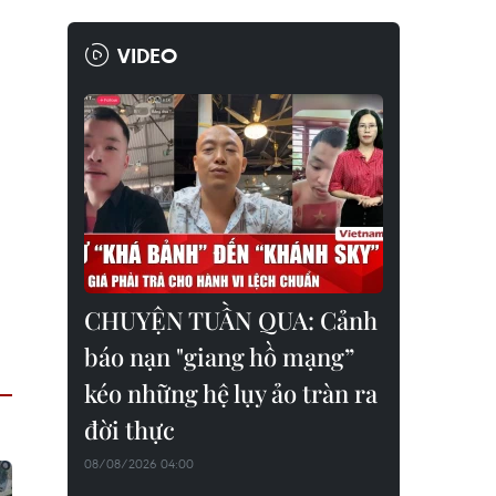
VIDEO
CHUYỆN TUẦN QUA: Cảnh
báo nạn "giang hồ mạng”
kéo những hệ lụy ảo tràn ra
đời thực
08/08/2026 04:00