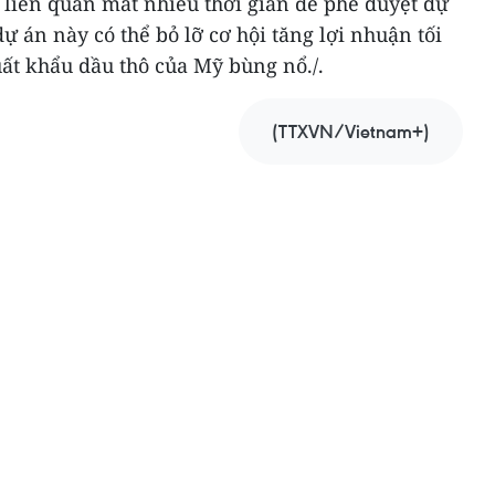
 liên quan mất nhiều thời gian để phê duyệt dự
ự án này có thể bỏ lỡ cơ hội tăng lợi nhuận tối
ất khẩu dầu thô của Mỹ bùng nổ./.
(TTXVN/Vietnam+)