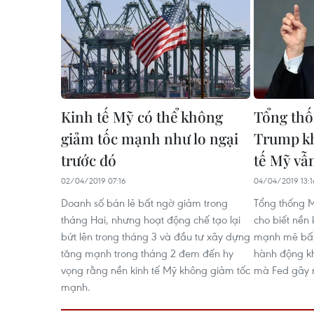
Kinh tế Mỹ có thể không
Tổng th
giảm tốc mạnh như lo ngại
Trump kh
trước đó
tế Mỹ vẫ
02/04/2019 07:16
04/04/2019 13:1
Doanh số bán lẻ bất ngờ giảm trong
Tổng thống 
tháng Hai, nhưng hoạt động chế tạo lại
cho biết nền
bứt lên trong tháng 3 và đầu tư xây dựng
mạnh mẽ bất 
tăng mạnh trong tháng 2 đem đến hy
hành động kh
vọng rằng nền kinh tế Mỹ không giảm tốc
mà Fed gây 
mạnh.