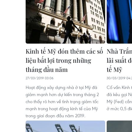
Kinh tế Mỹ đón thêm các số
Nhà Trắn
liệu bất lợi trong những
lãi suất 
tháng đầu năm
tế Mỹ
27/03/2019 03:06
30/03/2019 04:
Hoạt động xây dựng nhà ở tại Mỹ đã
Cố vấn Kinh 
giảm mạnh hơn dự kiến trong tháng 2
đã kêu gọi N
cho thấy rõ hơn về tình trạng giảm tốc
Mỹ (Fed) cần 
mạnh trong hoạt động kinh tế của Mỹ
ở mức 0,5 đ
trong giai đoạn đầu năm 2019.