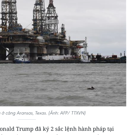
 ở cảng Aransas, Texas. (Ảnh: AFP/ TTXVN)
onald Trump đã ký 2 sắc lệnh hành pháp tại