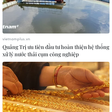
vietnamplus.vn
Quảng Trị ưu tiên đầu tư hoàn thiện hệ thống
xử lý nước thải cụm công nghiệp
Giá dầu chạm mức cao nhất trong bối
cảnh OPEC định tăng sản lượng
24/04/2019 01:39