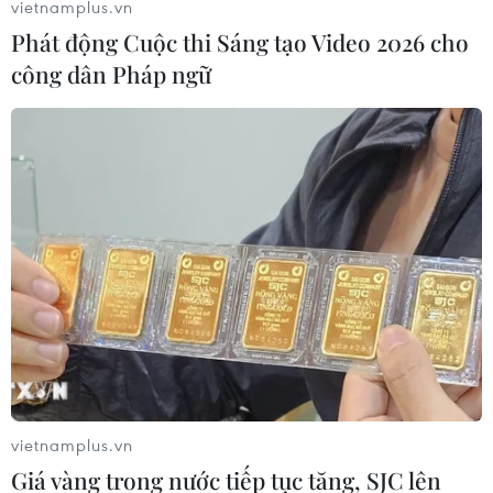
vietnamplus.vn
Phát động Cuộc thi Sáng tạo Video 2026 cho
công dân Pháp ngữ
Giá dầu Brent rời khỏi ngưỡng 75 USD mỗi
thùng trong phiên 25/4
26/04/2019 01:57
Giá dầu thô Brent Biển Bắc vào cuối phiên 25/4 đi
xuống sau khi đã chạm mức 75 USD/ thùng lần đầu
tiên trong gần sáu tháng, do một phần xuất khẩu dầu
thô của Nga sang châu Âu bị gián đoạn.
vietnamplus.vn
Giá vàng trong nước tiếp tục tăng, SJC lên