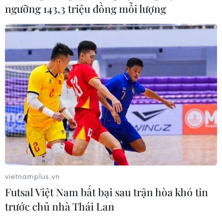
ngưỡng 143,3 triệu đồng mỗi lượng
Giá dầu thô ngọt nhẹ dứt chuỗi bảy tuần
đi lên liên tiếp
27/04/2019 03:37
Mặc dù khởi động khá thuận lợi từ đầu tuần, song xu
hướng đi xuống vào cuối tuần đã khiến giá dầu thô
vietnamplus.vn
ngọt nhẹ dứt chuỗi bảy tuần tăng liên tiếp.
Futsal Việt Nam bất bại sau trận hòa khó tin
trước chủ nhà Thái Lan