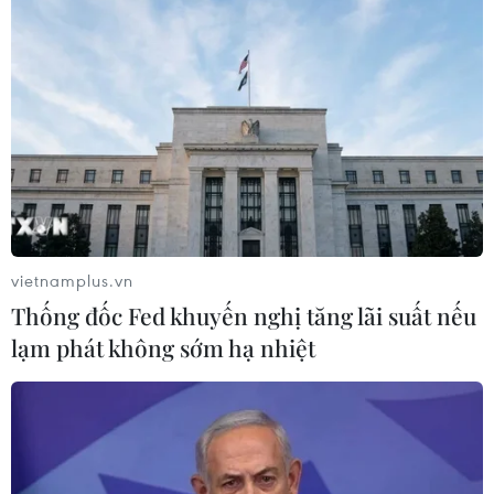
#Tổng thống Mỹ Donald Trump
#Saudi Arabia
#Tổ chức Các nước Xuất khẩu Dầu mỏ
#OPEC
#Giá dầu
Arập Xêút
Mỹ
Theo dõi VietnamPlus
vietnamplus.vn
Thống đốc Fed khuyến nghị tăng lãi suất nếu
lạm phát không sớm hạ nhiệt
TIN LIÊN QUAN