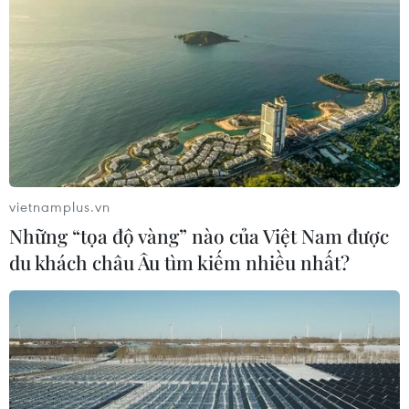
vietnamplus.vn
Những “tọa độ vàng” nào của Việt Nam được
du khách châu Âu tìm kiếm nhiều nhất?