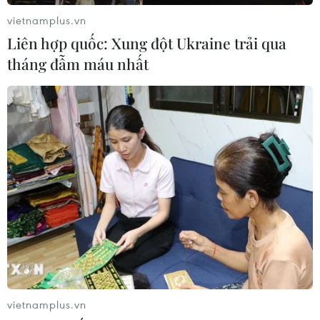
vietnamplus.vn
Liên hợp quốc: Xung đột Ukraine trải qua
tháng đẫm máu nhất
TIN CÙNG CHUYÊN MỤC
Doanh nghiệp Trung Quốc đánh giá
cao triển vọng hợp tác cơ giới hóa
nông nghiệp với Việt Nam
06/08/2026 04:14
Thống đốc Fed khuyến nghị tăng lãi
vietnamplus.vn
suất nếu lạm phát không sớm hạ