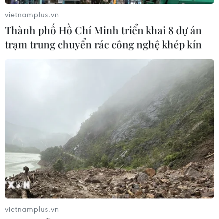
lên ngưỡng 141 triệu đồng mỗi lượng
vietnamplus.vn
05/08/2026 02:25
Thành phố Hồ Chí Minh triển khai 8 dự án
trạm trung chuyển rác công nghệ khép kín
Giá vàng ngày 5/8: Bảng giá tại các
công ty vàng bạc đá quý
05/08/2026 01:51
Giá vàng thế giới tăng khoảng 1% khi
giá dầu hạ nhiệt
05/08/2026 01:18
Hà Nội quảng bá tiềm năng đầu tư,
vietnamplus.vn
du lịch tới cộng đồng doanh nghiệp