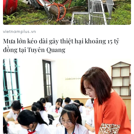
vietnamplus.vn
Mưa lớn kéo dài gây thiệt hại khoảng 15 tỷ
đồng tại Tuyên Quang
(Nguồn: Getty Images)
Tổng thống Mỹ Donald Trump ngày 26/4 cho
biết Saudi Arabia và các nhà sản xuất khác
trong Tổ chức Các nước Xuất khẩu Dầu mỏ
(OPEC) đã đồng ý với đề nghị tăng sản lượng do