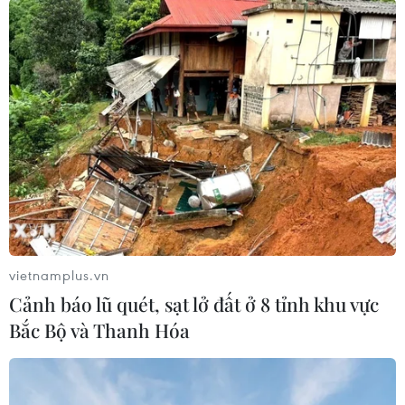
trống nào về nguồn cung trên thị trường dầu
mỏ, sau khi Washington siết chặt các lệnh trừng
phạt đối với hoạt động xuất khẩu dầu của
Tehran./.
(TTXVN/Vietnam+)
vietnamplus.vn
Cảnh báo lũ quét, sạt lở đất ở 8 tỉnh khu vực
Bắc Bộ và Thanh Hóa