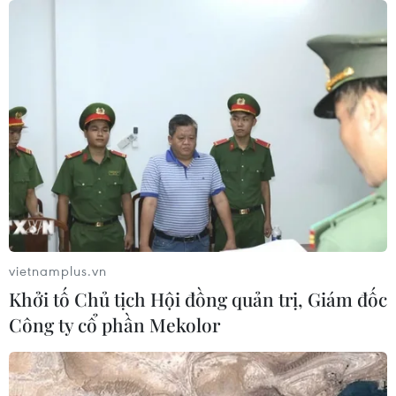
golf của Tổng thống Trump
05/08/2026 06:57
Mỹ cấm xuất khẩu vật liệu pin tái chế
và phế liệu vonfram trong một năm
05/08/2026 06:53
Brazil hạ cấp quan hệ với Argentina,
căng thẳng ngoại giao với Mỹ
vietnamplus.vn
05/08/2026 03:55
Khởi tố Chủ tịch Hội đồng quản trị, Giám đốc
Công ty cổ phần Mekolor
Mỹ dự chi thêm 1,4 tỷ USD cho hoạt
động của Vệ binh Quốc gia