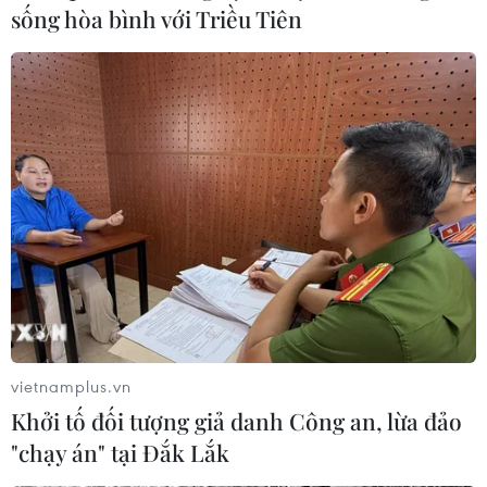
sống hòa bình với Triều Tiên
Dịch COVID-19: Anh hủy hợp đồng mua
vaccine của công ty Valneva
13/09/2021 11:02
Chính phủ Anh đã hủy hợp đồng 100 triệu liều vaccine
của công ty Valneva với cáo buộc phía Valneva vi phạm
các nghĩa vụ được nêu trong thỏa thuận.
vietnamplus.vn
Khởi tố đối tượng giả danh Công an, lừa đảo
"chạy án" tại Đắk Lắk