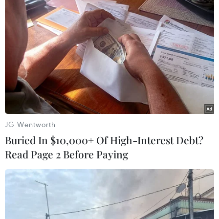
#joe biden
#COVID-19
#Nhà Trắng
#Bộ tứ Quad
Mỹ
Theo dõi VietnamPlus
JG Wentworth
Buried In $10,000+ Of High-Interest Debt?
TIN LIÊN QUAN
Read Page 2 Before Paying