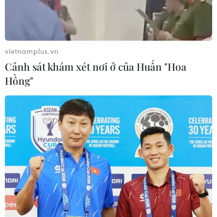
vietnamplus.vn
Cảnh sát khám xét nơi ở của Huấn "Hoa
Hồng"
Hàn Quốc áp dụng mô hình sống chung
với dịch khi tỷ lệ tiêm đạt 80%
10/09/2021 04:29