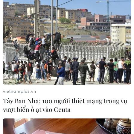
Ấn Độ Narendra Modi và Thủ tướng Australia
Scott Morrison./.
(TTXVN/Vietnam+)
vietnamplus.vn
Tây Ban Nha: 100 người thiệt mạng trong vụ
vượt biển ồ ạt vào Ceuta