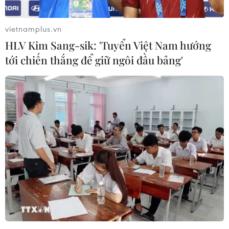
Khoảng thời gian phù hợp để Hàn Quốc áp dụng mô
hình sống chung an toàn với dịch COVID-19 là khi tỷ lệ
vietnamplus.vn
tiêm vaccine phòng bệnh đạt 90% ở người cao tuổi và
HLV Kim Sang-sik: 'Tuyển Việt Nam hướng
80% ở người trưởng thành.
tới chiến thắng để giữ ngôi đầu bảng'