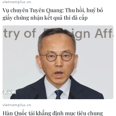
vietnamplus.vn
Quốc hội Malaysia nhóm họp trở lại sau 9
Vụ chuyên Tuyên Quang: Thu hồi, huỷ bỏ
tháng tạm dừng hoạt động
giấy chứng nhận kết quả thi đã cấp
13/09/2021 04:53
Phiên họp Quốc hội Malaysia lần này sẽ kéo dài trong
17 ngày, đến ngày 12/10 tới. Phiên họp gần nhất của
Quốc hội khóa 14 diễn ra ngày 17/12/2020.
vietnamplus.vn
Hàn Quốc tái khẳng định mục tiêu chung