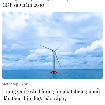
GDP vào năm 2030
Xem thêm
CƠ QUAN CHỦ QUẢN: THÔNG TẤN XÃ VIỆT NAM
Tổng Biên tập: TRẦN TIẾN DUẨN
Phó Tổng Biên tập: NGUYỄN THỊ TÁM, KHÚC THANH
THỦY
Sở hữu trí tuệ
Quy định sử dụng
vietnamplus.vn
RSS
Hỗ trợ
Trung Quốc vận hành giàn phát điện gió nổi
Ngôn ngữ
TTXVN
đầu tiên chịu được bão cấp 17
Dịch vụ tin
Quảng cáo