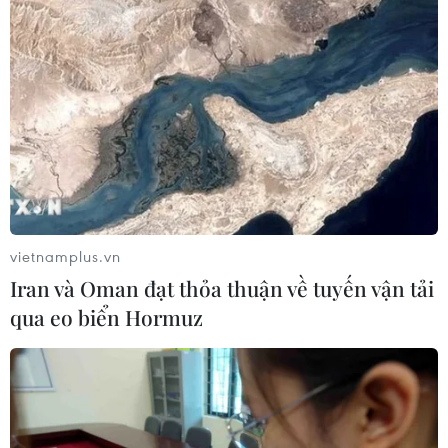
05/08/2026 03:26
Báo Argentina nói ngành vật liệu
công nghệ cao Việt Nam "hút" đầu tư
nước ngoài
05/08/2026 03:11
Việt Nam bàn giao gạo sản xuất tại
vietnamplus.vn
Cuba cho đối tác
Iran và Oman đạt thỏa thuận về tuyến vận tải
05/08/2026 02:27
qua eo biển Hormuz
CELAC lần đầu tổ chức đối thoại giữa
các ứng cử viên Tổng Thư ký Liên
hợp quốc