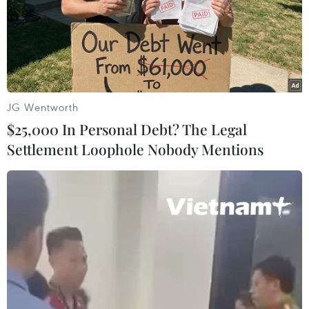
JG Wentworth
$25,000 In Personal Debt? The Legal
Settlement Loophole Nobody Mentions
Tổng thống Mỹ và Chủ tịch Trung Quốc
điện đàm sau gần 7 tháng
10/09/2021 03:59
Hai nhà lãnh đạo đã có cuộc "thảo luận chiến lược,
rộng rãi," trong đó liên quan tới những lĩnh vực mà các
lợi ích, giá trị và quan điểm hai bên còn bất đồng.