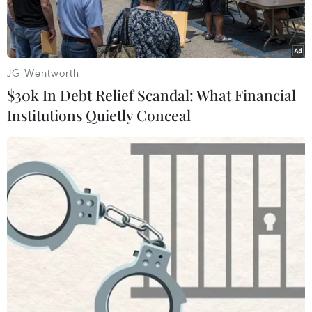
JG Wentworth
$30k In Debt Relief Scandal: What Financial
Institutions Quietly Conceal
Tổng thống Mỹ Joe Biden tại cuộc họp báo về biện pháp mới để
kiểm soát COVID-19 tại Washington, DC, ngày 9/9/2021. (Ảnh:
AFP/TTXVN)
Tổng thống Mỹ Joe Biden đang đẩy mạnh các
cuộc gặp ngoại giao quan trọng vào mùa Thu
này, trong bối cảnh uy tín trên trường quốc tế có