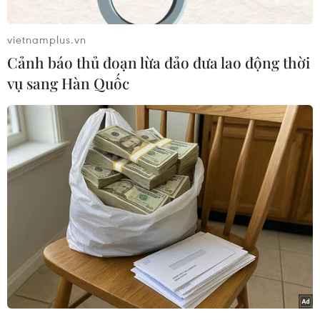
phần bị ảnh hưởng liên quan việc Mỹ rút quân
khỏi Afghanistan.
vietnamplus.vn
Đáng chú ý, ông Biden có kế hoạch đề xuất tổ
Cảnh báo thủ đoạn lừa đảo đưa lao động thời
chức một hội nghị thượng đỉnh quốc tế dành
vụ sang Hàn Quốc
riêng cho việc giải quyết đại dịch COVID-19 và
các vấn đề tiêm chủng toàn cầu trong tháng 9.
Ngày 13/9, Nhà Trắng cho biết Tổng thống Biden
sẽ đến New York vào ngày 21/9 tới để phát biểu
tại phiên họp thường niên của Đại hội đồng
Liên hợp quốc lần thứ 76.
Phiên họp được tổ chức dưới hình thức trực tiếp
kết hợp trực tuyến. Khoảng 100 nhà lãnh đạo
cho biết sẽ tham dự sự kiện này.
Theo The Washington Post và Politico, tại phiên