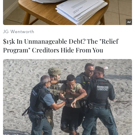
JG Wentworth
$15k In Unmanageable Debt? The "Relief
Program" Creditors Hide From You
Tổng thống Sri Lanka Gotabaya Rajapaksa phát biểu tại phiên
họp toàn thể của quốc hội ở thủ đô Colombo, ngày 3/1/2020.
(Ảnh: AFP/TTXVN)
Theo hãng tin Reuters, ngày 13/7, Tổng thống Sri
Lanka Gotabaya Rajapaksa, người vừa bỏ trốn