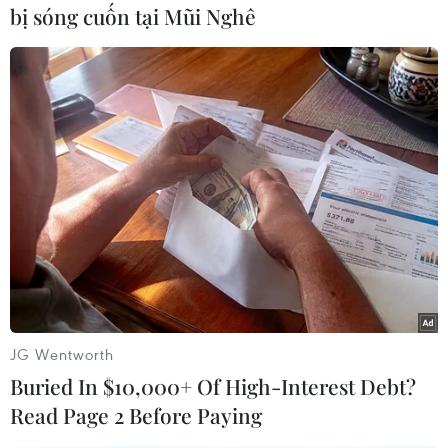
bị sóng cuốn tại Mũi Nghê
bổ nhiệm Thủ tướng Ranil Wickremesinghe giữ
chức Quyền Tổng thống sau khi ông bỏ trốn ra
nước ngoài./.
(Vietnam+)
JG Wentworth
Buried In $10,000+ Of High-Interest Debt?
Read Page 2 Before Paying