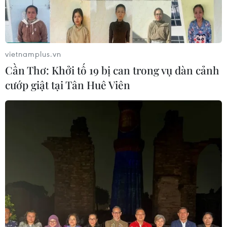
vietnamplus.vn
Cần Thơ: Khởi tố 19 bị can trong vụ dàn cảnh
cướp giật tại Tân Huê Viên
TIN CÙNG CHUYÊN MỤC
Chuyên gia Australia: Quan hệ Việt
Nam-Australia có độ tin cậy chính trị
cao
08/08/2026 05:27
Đưa quan hệ Việt Nam-Australia phát
triển sâu sắc, thực chất, hiệu quả