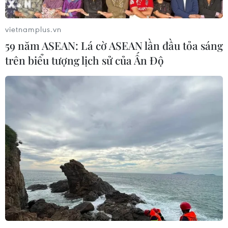
hơn
08/08/2026 05:13
vietnamplus.vn
59 năm ASEAN: Lá cờ ASEAN lần đầu tỏa sáng
59 năm ASEAN: Lá cờ ASEAN lần đầu
trên biểu tượng lịch sử của Ấn Độ
tỏa sáng trên biểu tượng lịch sử của
Ấn Độ
08/08/2026 04:29
Thương mại Việt Nam-Australia
hướng tới những động lực tăng
trưởng mới
08/08/2026 03:29
Trung Quốc: E-Town Bắc Kinh
hướng tới trở thành trung tâm AI