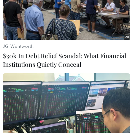
Các thành viên chủ chốt của đảng Nhân dân Sri Lanka
đã nhóm họp tối 12/7 và "sự đồng thuận lớn" của họ là
ông Wickremesinghe sẽ thay thế Tổng thống Gotabaya
Rajapaksa sau khi ông này từ chức.
JG Wentworth
$30k In Debt Relief Scandal: What Financial
Institutions Quietly Conceal