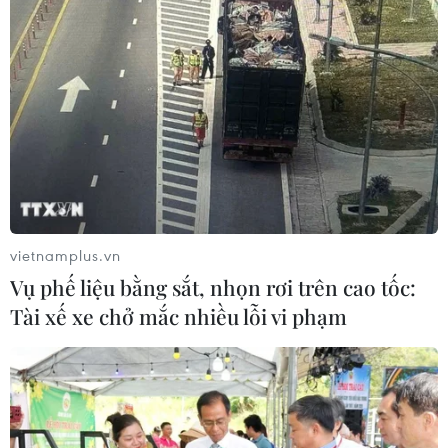
vietnamplus.vn
Vụ phế liệu bằng sắt, nhọn rơi trên cao tốc:
Tài xế xe chở mắc nhiều lỗi vi phạm