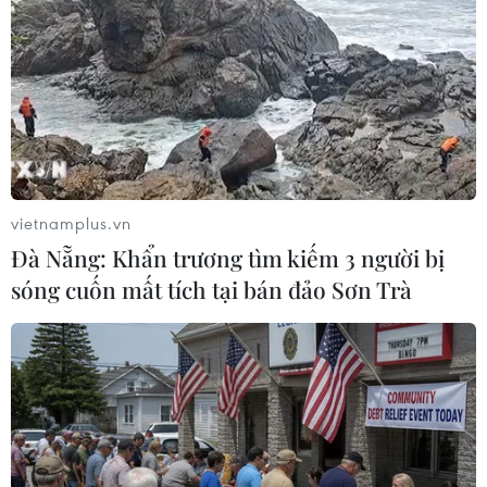
vietnamplus.vn
Đà Nẵng: Khẩn trương tìm kiếm 3 người bị
sóng cuốn mất tích tại bán đảo Sơn Trà
Sri Lanka: Đảng cầm quyền ủng hộ ông
Wickremesinghe làm Tổng thống
13/07/2022 06:42