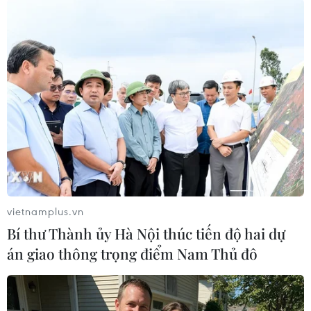
#Sri Lanka
#Tổng thống Gotabaya Rajapaksa
#từ chức
#người biểu tình
#bỏ trốn ra nước ngoài
Sri Lanka
Theo dõi VietnamPlus
vietnamplus.vn
Bí thư Thành ủy Hà Nội thúc tiến độ hai dự
án giao thông trọng điểm Nam Thủ đô
TIN LIÊN QUAN