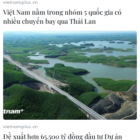
vietnamplus.vn
Việt Nam nằm trong nhóm 5 quốc gia có
nhiều chuyến bay qua Thái Lan
Sri Lanka cần ít nhất 4 tháng để tổ chức
các cuộc bầu cử
13/07/2022 09:01
Chủ tịch Ủy ban bầu cử (EC) Sri Lanka Nimal
Punchihewa cho rằng nước này phải mất ít nhất 4 tháng
để tổ chức một cuộc tổng tuyển cử trong bối cảnh hiện
tại.
vietnamplus.vn
Đề xuất hơn 65.500 tỷ đồng đầu tư Dự án