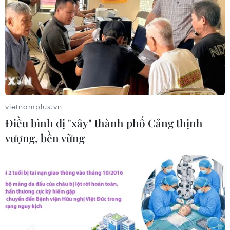
Hàn Quốc xác nhận Triều Tiên
phóng ít nhất 1 tên lửa đạn đạo tầm
ngắn
06/08/2026 09:41
Quân đội Hàn Quốc thông báo Triều
Tiên phóng vật thể chưa xác định
vietnamplus.vn
06/08/2026 08:31
Điều bình dị "xây" thành phố Cảng thịnh
vượng, bền vững
Dấu mốc quan trọng trong quan hệ
Việt Nam-Australia
06/08/2026 08:29
Hàn Quốc tăng cường giải pháp