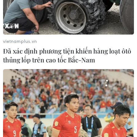
vietnamplus.vn
Đã xác định phương tiện khiến hàng loạt ôtô
thủng lốp trên cao tốc Bắc-Nam
Israel không kích Dải Gaza sau vụ phóng
rocket của Palestine
12/11/2018 23:37
Một số rocket đã được phóng từ Dải Gaza về phía Israel
ngày 12/11, trong khi các nguồn tin Israel cho biết đạn
cối bắn từ lãnh thổ Palestine trúng vào một xe buýt bên
phía Israel.