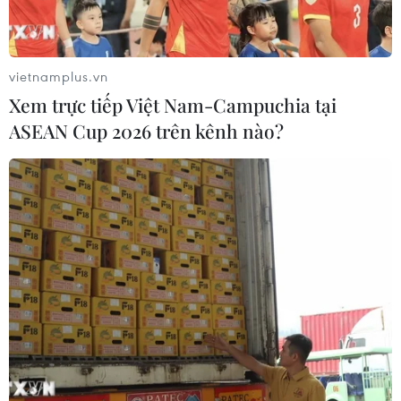
vietnamplus.vn
Xem trực tiếp Việt Nam-Campuchia tại
ASEAN Cup 2026 trên kênh nào?
Israel ném bom đài truyền hình của
phong trào Hamas ở Gaza
13/11/2018 00:02