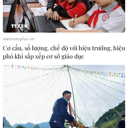
07/08/2026 10:08
Mỹ can thiệp khẩn cấp, ngăn
Israel mở rộng đòn trừng phạt
vietnamplus.vn
Hezbollah
Cơ cấu, số lượng, chế độ với hiệu trưởng, hiệu
07/08/2026 02:31
phó khi sắp xếp cơ sở giáo dục
Syria: Nổ xe buýt gần thủ đô
Damascus khiến 2 người chết và 13
người bị thương
07/08/2026 00:50
Lực lượng Houthi tấn công quân đội
Yemen, ít nhất 45 binh sỹ thương
vong