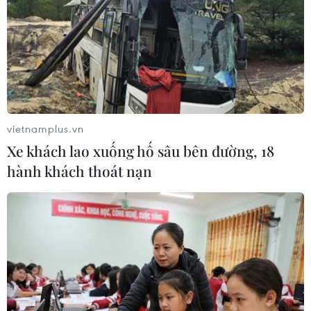
vietnamplus.vn
Xe khách lao xuống hố sâu bên đường, 18
hành khách thoát nạn
TIN CÙNG CHUYÊN MỤC
Mỹ có đang chuẩn bị một
chiến lược mới nhằm vào Iran?