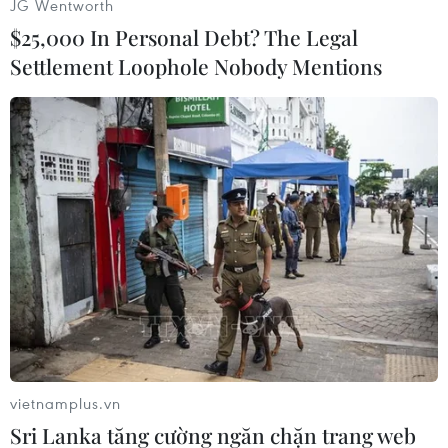
JG Wentworth
vũ trang Hamas tại Dải Gaza của Palestine -
$25,000 In Personal Debt? The Legal
thừa nhận đã phóng một loạt rốckét vào miền
Settlement Loophole Nobody Mentions
Nam Israel. Sau đó, máy bay chiến đấu của
Israel đã ném bom trường quay đài truyền hình
của Phong trào Hồi giáo vũ trang Hamas tại Dải
Gaza./.
(Vietnam+)
vietnamplus.vn
Sri Lanka tăng cường ngăn chặn trang web