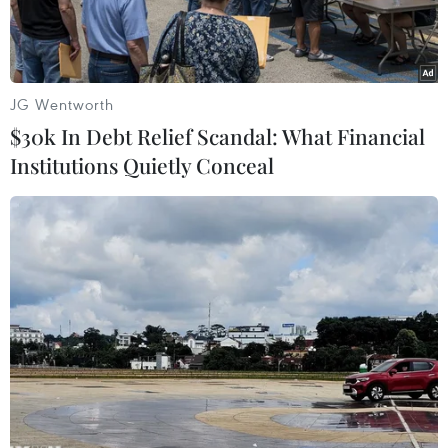
JG Wentworth
$30k In Debt Relief Scandal: What Financial
Institutions Quietly Conceal
Khói lửa bốc lên sau vụ không kích của Israel trúng đài truyền
hình Al-Aqsa của phong trào Hamas ở Dải Gaza ngày
12/11/2018. (Ảnh: THX/TTXVN)
Theo Reuters, ngày 12/11, Tổng thư ký Liên hợp
quốc Antonio Guterrez đã kêu gọi tất cả các bên