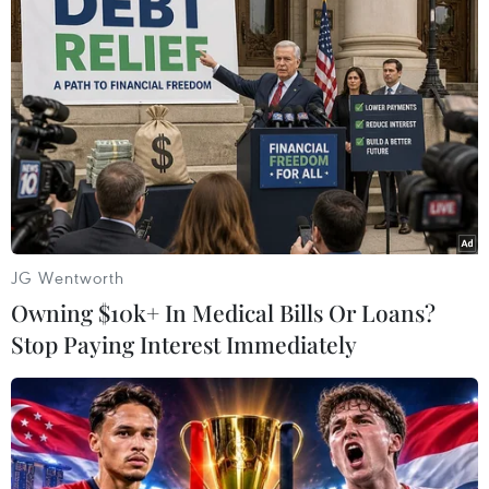
tình hình tại Dải Gaza
12/11/2018 03:52
Ít nhất 10 tên lửa đã bắn vào Israel từ Dải Gaza tối 11/11
khiến Thủ tướng Benjamin Netaynyahu phải kết thúc
sớm chuyến công du tới thủ đô Paris của Pháp để trở về.
JG Wentworth
Owning $10k+ In Medical Bills Or Loans?
Stop Paying Interest Immediately