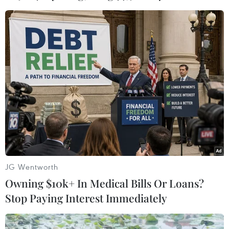
00 phút)./.
(TTXVN/Vietnam+)
JG Wentworth
Owning $10k+ In Medical Bills Or Loans?
Stop Paying Interest Immediately
#triều cường
#xả lũ
#mưa lớn