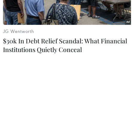
JG Wentworth
$30k In Debt Relief Scandal: What Financial
Institutions Quietly Conceal
Ngập tại khu vực cầu Phú Xuân, tiếp giáp giữa huyện Nhà Bè
và quận 7. (Ảnh: Trần Xuân Tình/TTXVN)
Trước diễn biến đợt triều cường giữa tháng Hai
này có thể lên cao, dự báo vượt mức đỉnh 1,66m
(vượt báo động III hơn 0,16m), chiều 10/2,