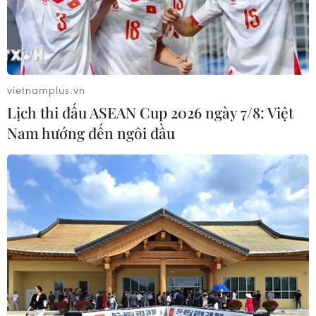
vietnamplus.vn
Lịch thi đấu ASEAN Cup 2026 ngày 7/8: Việt
Nam hướng đến ngôi đầu
Thủy điện thượng nguồn Mekong giảm xả
nước khiến xâm nhập mặn tăng
03/01/2020 14:21
Viện Khoa học Thủy lợi miền Nam cảnh báo, do việc