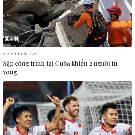
vietnamplus.vn
Sập công trình tại Cuba khiến 2 người tử
vong
Quảng Ngãi: Triều cường xâm
thực nghiêm trọng bờ biển Mỹ Khê
31/12/2019 22:00
Nước triều ngày càng lấn sâu vào đất liền, cuốn trôi
nhiều diện tích đất cùng hàng loạt cây dương liễu hàng
chục năm tuối khiến người dân rất lo lắng.