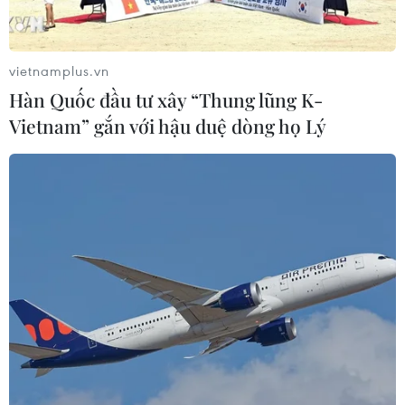
giảm xả nước của thủy điện Cảnh Hồng nên khả năng
xảy ra hạn mặn lịch sử như năm 2015-2016 là rất cao.
vietnamplus.vn
Hàn Quốc đầu tư xây “Thung lũng K-
Vietnam” gắn với hậu duệ dòng họ Lý
Vấn đề nước biển dâng tại Đông Nam Á
nêu bật mối đe dọa khí hậu