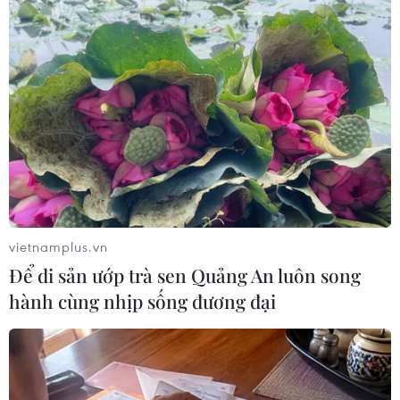
#tình trạng ngập úng
#thủy triều
#đỉnh triều
Tp. Hồ Chí Minh
Theo dõi VietnamPlus
vietnamplus.vn
Để di sản ướp trà sen Quảng An luôn song
TIN LIÊN QUAN
hành cùng nhịp sống đương đại