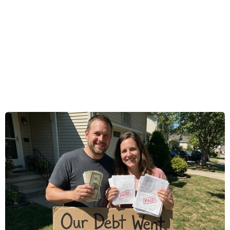
Thường trực Ban Chỉ huy Phòng chống thiên tai
và Tìm kiếm cứu nạn Thành phố Hồ Chí Minh
đã đề nghị các sở, ngành, đơn vị, địa phương
triển khai thực hiện nghiêm túc phương án chủ
động phòng, chống, ứng phó tình trạng ngập
úng do mưa lớn, triều cường và xả lũ trên địa
bàn thành phố.
Theo đó, Ủy ban Nhân dân các quận huyện,
nhất là các Quận 12, Thủ Đức, Bình Thạnh, Bình
Tân và các huyện Củ Chi, Bình Chánh và Hóc
Môn thông báo thường xuyên trên các phương
tiện truyền thông về diễn biến đợt triều cường
và ngày, giờ đỉnh triều xuất hiện cho nhân dân
địa phương biết để chủ động ứng phó,
Đồng thời, Ủy ban Nhân dân các quận, huyện