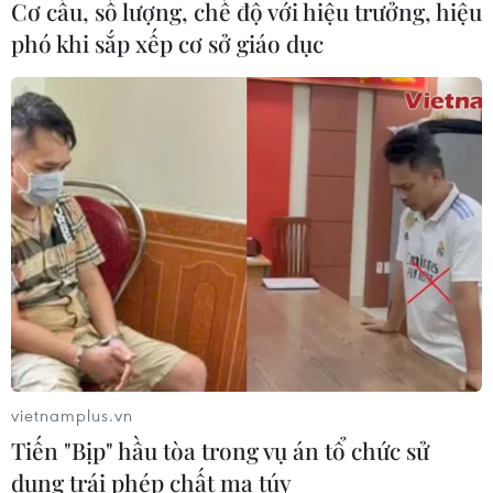
Cơ cấu, số lượng, chế độ với hiệu trưởng, hiệu
phó khi sắp xếp cơ sở giáo dục
Xâm nhập mặn năm 2020 dự báo sẽ ở
mức độ sâu, gay gắt hơn
06/02/2020 03:47
Từ đầu tháng 2 đến nay, mực nước trên dòng chính
sông Mekong biến đổi chậm, xâm nhập mặn ở Đồng
bằng sông Cửu Long dự báo sẽ ở mức độ sâu hơn và
gay gắt hơn so với trung bình nhiều năm.
vietnamplus.vn
Tiến "Bịp" hầu tòa trong vụ án tổ chức sử
dụng trái phép chất ma túy