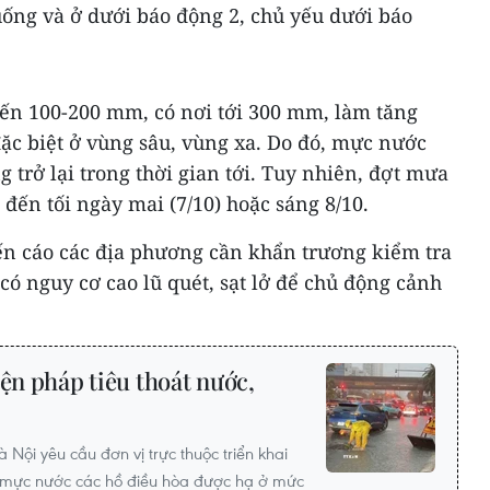
uống và ở dưới báo động 2, chủ yếu dưới báo
ến 100-200 mm, có nơi tới 300 mm, làm tăng
 đặc biệt ở vùng sâu, vùng xa. Do đó, mực nước
g trở lại trong thời gian tới. Tuy nhiên, đợt mưa
 đến tối ngày mai (7/10) hoặc sáng 8/10.
n cáo các địa phương cần khẩn trương kiểm tra
có nguy cơ cao lũ quét, sạt lở để chủ động cảnh
iện pháp tiêu thoát nước,
p
ội yêu cầu đơn vị trực thuộc triển khai
 mực nước các hồ điều hòa được hạ ở mức