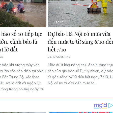
bão số 10 tiếp tục
Dự báo Hà Nội có mưa vừa
lớn, cảnh báo lũ
đến mưa to từ sáng 6/10 đế
ạt lở đất
hết 7/10
26
04/10/2025 11:42
 báo khí tượng thủy văn
Mặc dù ít khả năng chịu ảnh hưởng trự
 lớn còn tiếp diễn tại nhiều
tiếp của gió bão số 11, tuy nhiên, dự bá
à Bắc Trung Bộ, kéo theo
từ gần sáng 6/10 đến hết ngày 7/10, H
ét, sạt lở đất và ngập lụt
Nội có mưa vừa đến mưa to.
 rộng trong những ngày tới.