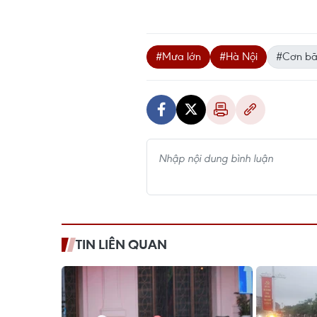
#Mưa lớn
#Hà Nội
#Cơn b
TIN LIÊN QUAN