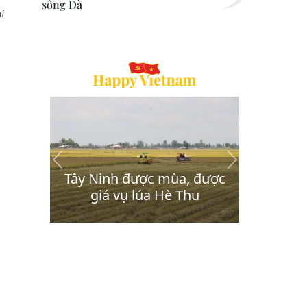
sông Đà
i