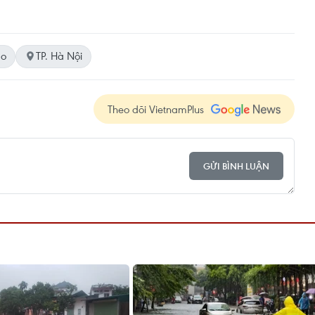
ão
TP. Hà Nội
Theo dõi VietnamPlus
GỬI BÌNH LUẬN