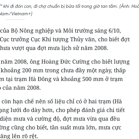
 khi đi đón con, đi chợ chuẩn bị bữa tối trong giờ tan tầm. (Ảnh: Hoà
Nam/Vietnam+)
 của Bộ Nông nghiệp và Môi trường sáng 6/10,
ục trưởng Cục Khí tượng Thủy văn, cho biết đợt
hưa vượt qua đợt mưa lịch sử năm 2008.
ử năm 2008, ông Hoàng Đức Cường cho biết lượng
 khoảng 200 mm trong chưa đầy một ngày, thấp
mm tại trạm Hà Đông và khoảng 500 mm ở trạm
p của năm 2008.
còn hạn chế nên số liệu chỉ có ở hai trạm (Hà
ng lưới đo dày hơn, cho phép đánh giá chi tiết
, diện mưa và cường độ, đợt mưa vừa qua đều
ng cũng cho biết, tần suất mưa lớn, mưa cực
ng lên rõ rệt.