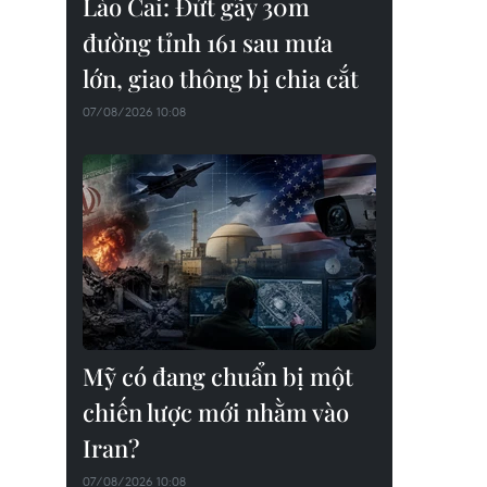
Lào Cai: Đứt gãy 30m
đường tỉnh 161 sau mưa
lớn, giao thông bị chia cắt
07/08/2026 10:08
Mỹ có đang chuẩn bị một
chiến lược mới nhằm vào
Iran?
07/08/2026 10:08