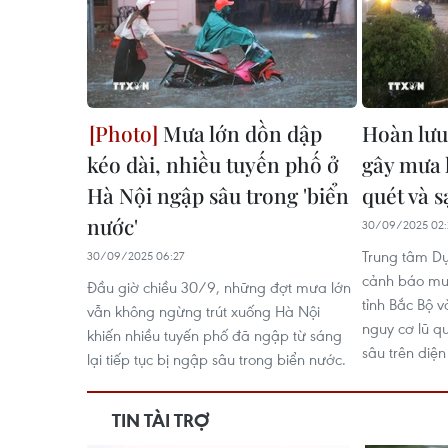
Mưa lớn dồn dập
Hoàn lưu 
kéo dài, nhiều tuyến phố ở
gây mưa 
Hà Nội ngập sâu trong 'biển
quét và s
nước'
30/09/2025 02:
Trung tâm Dự
30/09/2025 06:27
cảnh báo mưa
Đầu giờ chiều 30/9, những đợt mưa lớn
tỉnh Bắc Bộ v
vẫn không ngừng trút xuống Hà Nội
nguy cơ lũ qu
khiến nhiều tuyến phố đã ngập từ sáng
sâu trên diện
lại tiếp tục bị ngập sâu trong biển nước.