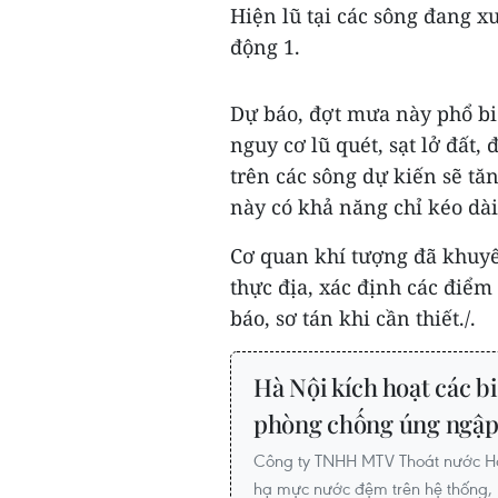
Hiện lũ tại các sông đang x
động 1.
Dự báo, đợt mưa này phổ bi
nguy cơ lũ quét, sạt lở đất,
trên các sông dự kiến sẽ tăn
này có khả năng chỉ kéo dài
Cơ quan khí tượng đã khuyế
thực địa, xác định các điểm 
báo, sơ tán khi cần thiết./.
Hà Nội kích hoạt các b
phòng chống úng ngậ
Công ty TNHH MTV Thoát nước Hà N
hạ mực nước đệm trên hệ thống,