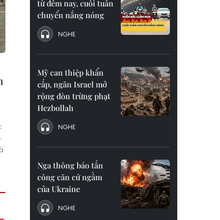
từ đêm nay, cuối tuần
chuyển nắng nóng
NGHE
Mỹ can thiệp khẩn
n
cấp, ngăn Israel mở
rộng đòn trừng phạt
Hezbollah
c
NGHE
o
à
Nga thông báo tấn
công căn cứ ngầm
của Ukraine
NGHE