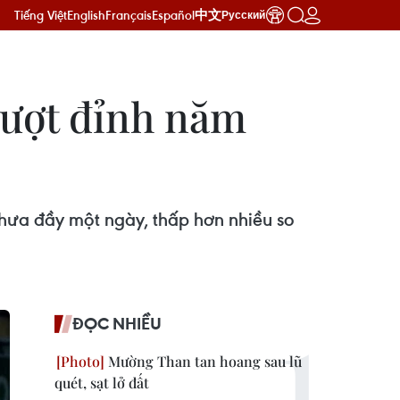
Tiếng Việt
English
Français
Español
中文
Русский
vượt đỉnh năm
hưa đầy một ngày, thấp hơn nhiều so
ĐỌC NHIỀU
Mường Than tan hoang sau lũ
quét, sạt lở đất