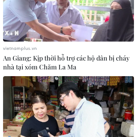
vietnamplus.vn
An Giang: Kịp thời hỗ trợ các hộ dân bị cháy
nhà tại xóm Chăm La Ma
TIN CÙNG CHUYÊN MỤC
Ngân hàng Trung ương Trung Quốc
mua thêm 20 tấn vàng trong tháng 7
07/08/2026 15:21