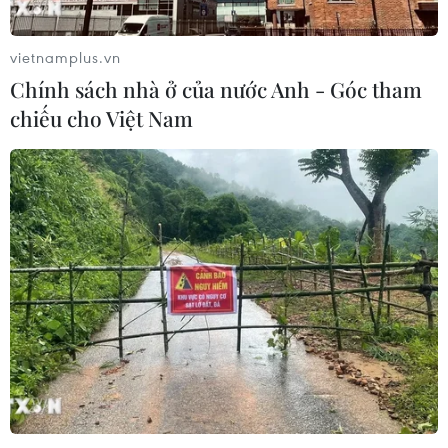
vietnamplus.vn
Chính sách nhà ở của nước Anh - Góc tham
chiếu cho Việt Nam
Đâu là nghệ thuật tái cân bằng nền kinh tế
Trung Quốc?
17/11/2018 23:11
Theo trang mạng atimes.com, tranh cãi nảy sinh trong