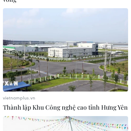
#Ô tô
#Vành đai và Con đường
#Trung Quốc
#cms
#tin Thế giới
#Thời sự quốc tế
#Tin thời sự
#Tin kinh tế
#Tin hot
#Tin nóng
#Tin mới nhận
vietnamplus.vn
#Vietnamplus
Trung Quốc
Thành lập Khu Công nghệ cao tỉnh Hưng Yên