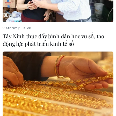
Chuyên gia quốc tế đánh giá tích cực
về tiền đồng của Việt Nam
vietnamplus.vn
07/08/2026 12:46
Tây Ninh thúc đẩy bình dân học vụ số, tạo
động lực phát triển kinh tế số
Phép thử sức chống chịu của kinh tế
ASEAN
07/08/2026 12:35
Thuế polysilicon: Doanh nghiệp Hàn
Quốc tại Mỹ có lợi thế
07/08/2026 12:17