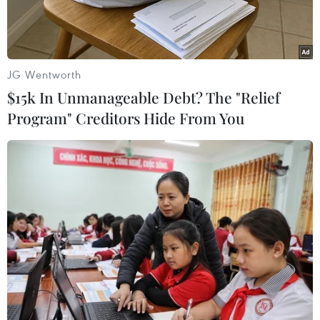
JG Wentworth
$15k In Unmanageable Debt? The "Relief
Program" Creditors Hide From You
(Nguồn: Reuters)
Trang mạng businesslive.co.za đăng bài phân
tích của Phó Giáo sư tài chính Odongo Kodongo
thuộc trường Đại học Witwatersrand, một trong
những trường đại học danh tiếng nhất Nam Phi,