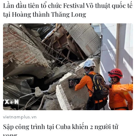
Lần đầu tiên tổ chức Festival Võ thuật quốc tế
Ngược lại, “các dự án viện trợ của Ngân hàng
tại Hoàng thành Thăng Long
Thế giới (WB) kích thích hoạt động kinh tế địa
phương mà không có bất kỳ bằng chứng nhất
quán nào cho thấy thúc đẩy tham nhũng địa
phương.”
Nghiên cứu của Ann-Sofie Isakssona và
Andreas Kotsadam cũng tương tự với một
nghiên cứu trước đó cho thấy các quỹ phát triển
của Trung Quốc có thể “kiểm soát” các nhà lãnh
đạo của các nước nhận viện trợ./.
(Vietnam+)
vietnamplus.vn
Sập công trình tại Cuba khiến 2 người tử
vong