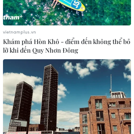
vietnamplus.vn
Khám phá Hòn Khô - điểm đến không thể bỏ
lỡ khi đến Quy Nhơn Đông
Góc nhìn của chuyên gia về sự trỗi dậy
của Trung Quốc
16/11/2018 07:38
Theo bài viết mới đây trên trang mạng lowyinstitute.org,
không có sự phát triển nào làm thay đổi các mối quan
hệ quốc tế một cách sâu sắc trong những năm gần đây
như sự trỗi dậy của Trung Quốc.