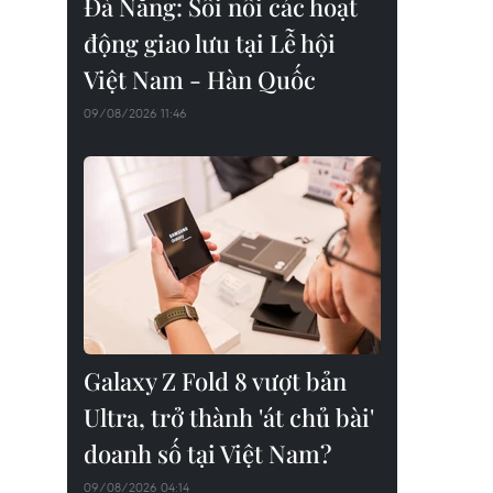
Đà Nẵng: Sôi nổi các hoạt
động giao lưu tại Lễ hội
Việt Nam - Hàn Quốc
09/08/2026 11:46
Galaxy Z Fold 8 vượt bản
Ultra, trở thành 'át chủ bài'
doanh số tại Việt Nam?
09/08/2026 04:14