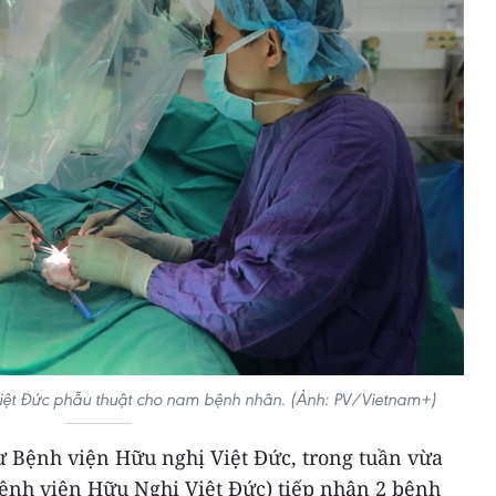
Việt Đức phẫu thuật cho nam bệnh nhân. (Ảnh: PV/Vietnam+)
từ Bệnh viện Hữu nghị Việt Đức, trong tuần vừa
nh viện Hữu Nghị Việt Đức) tiếp nhận 2 bệnh