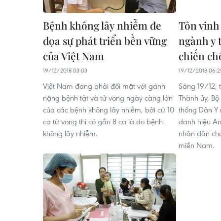
Bệnh không lây nhiễm đe
Tôn vinh
dọa sự phát triển bền vững
ngành y 
của Việt Nam
chiến c
19/12/2018 03:03
19/12/2018 06:2
Việt Nam đang phải đối mặt với gánh
Sáng 19/12, 
nặng bệnh tật và tử vong ngày càng lớn
Thành ủy, Bộ 
của các bệnh không lây nhiễm, bởi cứ 10
thống Dân Y
ca tử vong thì có gần 8 ca là do bệnh
danh hiệu An
không lây nhiễm.
nhân dân ch
miền Nam.