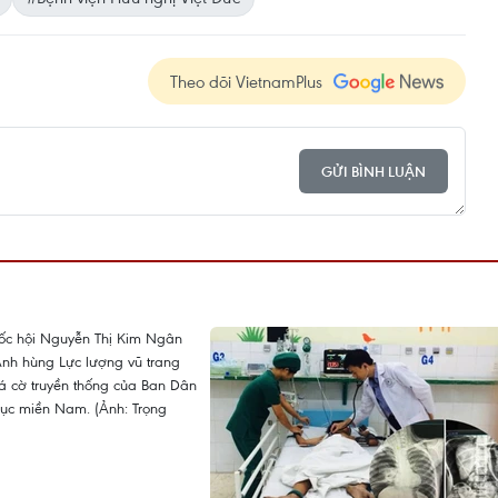
Theo dõi VietnamPlus
GỬI BÌNH LUẬN