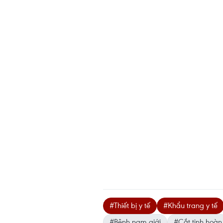
#Thiết bị y tế
#Khẩu trang y tế
#Bệnh nam giới
#Cắt tinh hoàn