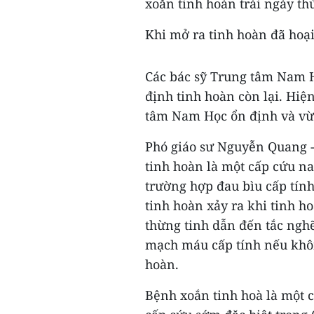
xoắn tinh hoàn trái ngày th
Khi mở ra tinh hoàn đã hoạ
Các bác sỹ Trung tâm Nam Họ
định tinh hoàn còn lại. Hiện
tâm Nam Học ổn định và vừa
Phó giáo sư Nguyễn Quang -
tinh hoàn là một cấp cứu 
trường hợp đau bìu cấp tính
tinh hoàn xảy ra khi tinh 
thừng tinh dẫn đến tắc ngh
mạch máu cấp tính nếu khôn
hoàn.
Bệnh xoắn tinh hoà là một 