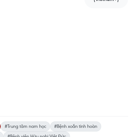
#Trung tâm nam học
#Bệnh xoắn tinh hoàn
#Bệnh viện Hữu nghị Việt Đức