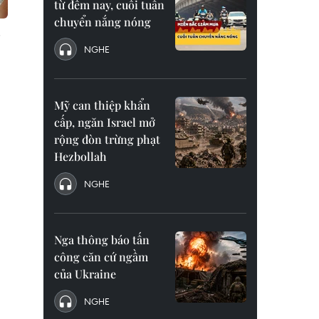
từ đêm nay, cuối tuần
chuyển nắng nóng
NGHE
Mỹ can thiệp khẩn
cấp, ngăn Israel mở
rộng đòn trừng phạt
Hezbollah
NGHE
Nga thông báo tấn
công căn cứ ngầm
của Ukraine
NGHE