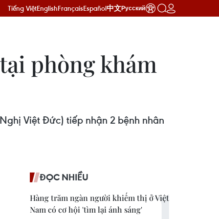
Tiếng Việt
English
Français
Español
中文
Русский
 tại phòng khám
Nghị Việt Đức) tiếp nhận 2 bệnh nhân
ĐỌC NHIỀU
Hàng trăm ngàn người khiếm thị ở Việt
Nam có cơ hội 'tìm lại ánh sáng'