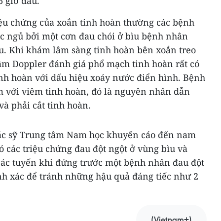
6 giờ đầu.
iệu chứng của xoắn tinh hoàn thường các bệnh
ấc ngủ bởi một cơn đau chói ở bìu bệnh nhân
u. Khi khám lâm sàng tinh hoàn bên xoắn treo
 âm Doppler đánh giá phổ mạch tinh hoàn rất có
inh hoàn với dấu hiệu xoáy nước điển hình. Bệnh
 với viêm tinh hoàn, đó là nguyên nhân dẫn
à phải cắt tinh hoàn.
bác sỹ Trung tâm Nam học khuyến cáo đến nam
ó các triệu chứng đau đột ngột ở vùng bìu và
các tuyến khi đứng trước một bệnh nhân đau đột
nh xác để tránh những hậu quả đáng tiếc như 2
(Vietnam+)