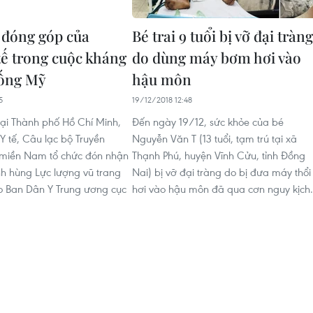
 đóng góp của
Bé trai 9 tuổi bị vỡ đại tràng
tế trong cuộc kháng
do dùng máy bơm hơi vào
hống Mỹ
hậu môn
5
19/12/2018 12:48
tại Thành phố Hồ Chí Minh,
Đến ngày 19/12, sức khỏe của bé
Y tế, Câu lạc bộ Truyền
Nguyễn Văn T (13 tuổi, tạm trú tại xã
 miền Nam tổ chức đón nhận
Thạnh Phú, huyện Vĩnh Cửu, tỉnh Đồng
h hùng Lực lượng vũ trang
Nai) bị vỡ đại tràng do bị đưa máy thổi
o Ban Dân Y Trung ương cục
hơi vào hậu môn đã qua cơn nguy kịch.