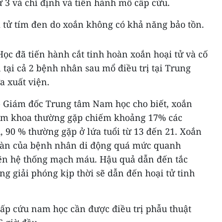
ứ 3 và chỉ định và tiến hành mổ cấp cứu.
i tử tím đen do xoắn không có khả năng bảo tồn.
c đã tiến hành cắt tinh hoàn xoắn hoại tử và cố
 tại cả 2 bệnh nhân sau mổ điều trị tại Trung
 xuất viện.
 Giám đốc Trung tâm Nam học cho biết, xoắn
nam khoa thường gặp chiếm khoảng 17% các
, 90 % thường gặp ở lứa tuổi từ 13 đến 21. Xoắn
hoàn của bệnh nhân di động quá mức quanh
ẽn hệ thống mạch máu. Hậu quả dẫn đến tắc
g giải phóng kịp thời sẽ dẫn đến hoại tử tinh
cấp cứu nam học cần được điều trị phẫu thuật