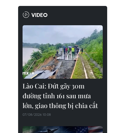
VIDEO
Lào Cai: Đứt gãy 30m
đường tỉnh 161 sau mưa
lớn, giao thông bị chia cắt
07/08/2026 10:08