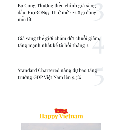
Bộ Công Thương điều chỉnh giá xăng
n
dầu, E10RON95-III ở mức 22.859 đồng
mỗi lít
Giá vàng thế giới chấm dứt chuỗi giảm,
tăng mạnh nhất kể từ hồi tháng 2
Standard Chartered nâng dự báo tăng
trưởng GDP Việt Nam lên 9,5%