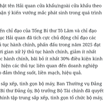
hật tên Hải quan cửa khẩu/ngoài cửa khẩu theo
hận ý kiến vướng mắc phát sinh trong quá trình
iến chỉ đạo của Tổng Bí thư Tô Lâm và chỉ đạo
ục Hải quan đã tích cực chủ động chỉ đạo các
hủ tục hành chính, phấn đấu trong năm 2025 đạt
ời gian xử lý thủ tục hành chính, giảm ít nhất
ục hành chính, bãi bỏ ít nhất 30% điều kiện kinh
 hiện các thủ tục liên quan đến doanh nghiệp
o đảm thông suốt, liền mạch, hiệu quả.
ề sắp xếp, tinh gọn bộ máy, Ban Thường vụ Đảng
 Bí thư Đảng ủy, Bộ trưởng Bộ Tài chính đã quyết
chính tập trung sắp xếp, tinh gọn tổ chức bộ máy,