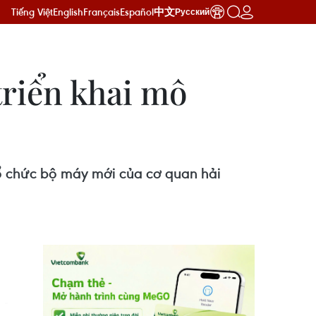
Tiếng Việt
English
Français
Español
中文
Русский
triển khai mô
tổ chức bộ máy mới của cơ quan hải