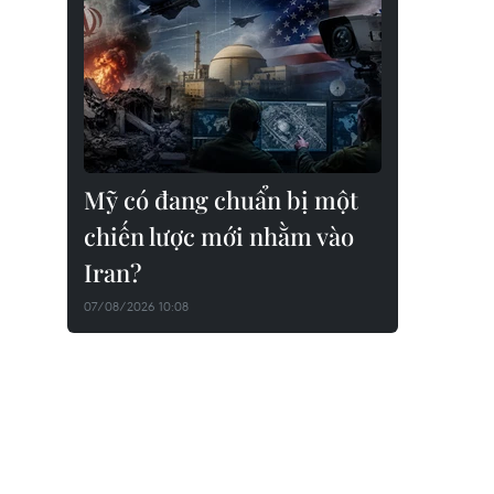
Mỹ có đang chuẩn bị một
chiến lược mới nhằm vào
Iran?
07/08/2026 10:08