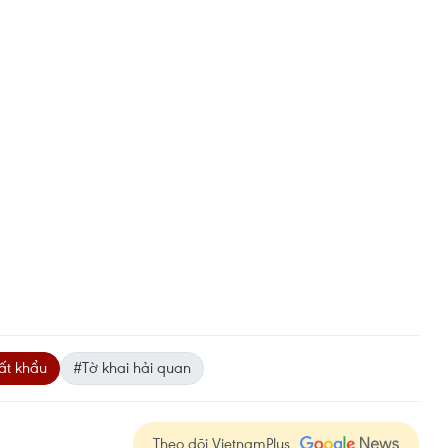
ất khẩu
#Tờ khai hải quan
Theo dõi VietnamPlus