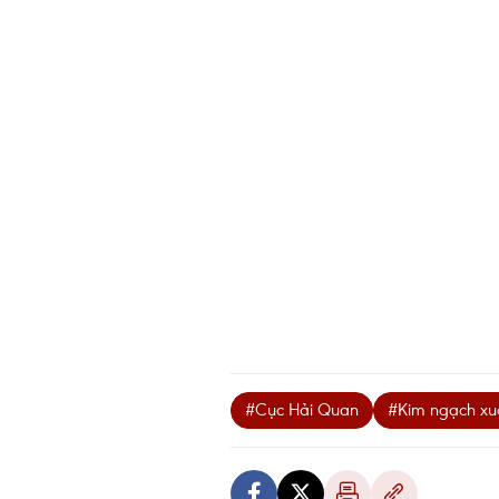
#Cục Hải Quan
#Kim ngạch xu