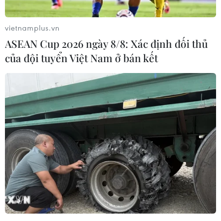
vietnamplus.vn
ASEAN Cup 2026 ngày 8/8: Xác định đối thủ
của đội tuyển Việt Nam ở bán kết
Khởi tố 5 đối tượng ném sơn và chất bẩn
để đòi nợ ở Tiền Giang
19/02/2023 04:28
Trong quá trình đòi tiền, các đối tượng đã hơn 5 lần đến
nhà ông Võ Kim Tiến ném sơn, chất bẩn, xăng dầu;
thường xuyên gọi điện thoại, nhắn tin đe dọa, khủng bố
tinh thần, buộc ông Tiến phải đưa tiền.