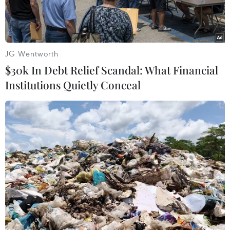
năm 2003.
JG Wentworth
$30k In Debt Relief Scandal: What Financial
Institutions Quietly Conceal
Đối tượng khai báo tại cơ quan công an. (Ảnh cắt từ clip)
Ngày 30/4, Công an Thành phố Hồ Chí Minh cho
biết, qua công tác nắm tình hình trên địa bàn
Thành phố và phát động phong trào quần chúng