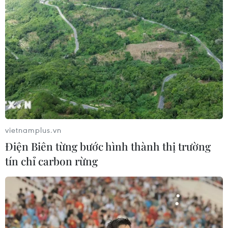
công ty luật để đòi nợ
31/03/2023 09:19
Các đối tượng khai nhận núp bóng công ty luật để đòi
nợ bằng hình thức đe dọa, khủng bố, sau đó sẽ được
các ngân hàng và công ty tài chính trả cho từ 25-35%
trên tổng số tiền thu được.
vietnamplus.vn
Điện Biên từng bước hình thành thị trường
tín chỉ carbon rừng