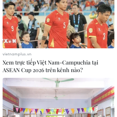
Vụ đòi nợ thuê "núp bóng" Công ty Luật
Pháp Việt: Đã khởi tố 60 bị can
18/04/2023 15:02
Công ty Luật TNHH Pháp Việt nhận từ các ngân hàng,
vietnamplus.vn
công ty tài chính hàng trăm nghìn hợp đồng vay tiền
Xem trực tiếp Việt Nam-Campuchia tại
của khách hàng mỗi tháng rồi phân chia cho các nhân
ASEAN Cup 2026 trên kênh nào?
viên đòi nợ bằng hình thức đe dọa, khủng bố.