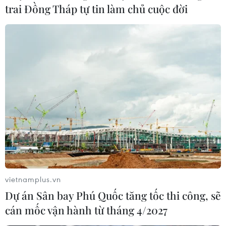
trai Đồng Tháp tự tin làm chủ cuộc đời
Khởi tố 14 nhân viên thu hồi nợ của hai
vietnamplus.vn
Công ty đòi nợ kiểu "khủng bố"
Dự án Sân bay Phú Quốc tăng tốc thi công, sẽ
cán mốc vận hành từ tháng 4/2027
15/03/2023 13:24
Cơ quan Cảnh sát điều tra Công an quận Tân Bình