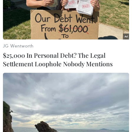
JG Wentworth
$25,000 In Personal Debt? The Legal
Settlement Loophole Nobody Mentions
#Thành phố Hồ Chí Minh
#Châu Phát Ti
#Châu Phát Tuấn
#Châu Phát Hùng
#Băng nhóm tội phạm
#Cưỡng đoạt tài sản
Tp. Hồ Chí Minh