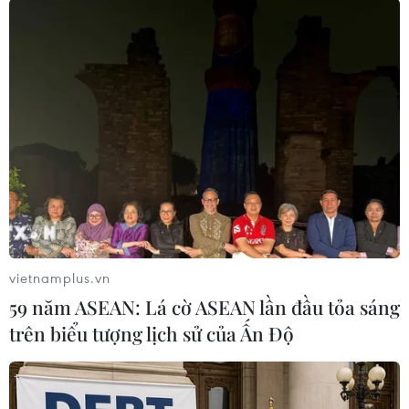
Sau thời gian thu thập các tài liệu, chứng cứ,
hàng trăm cán bộ, chiến sỹ của Phòng Cảnh sát
hình sự, Phòng Cảnh sát điều tra tội phạm về
ma túy, Công an quận 8 và Trung đoàn Cảnh sát
cơ động Công an Thành phố Hồ Chí Minh đã
được huy động, triển khai kế hoạch phá án.
vietnamplus.vn
59 năm ASEAN: Lá cờ ASEAN lần đầu tỏa sáng
trên biểu tượng lịch sử của Ấn Độ