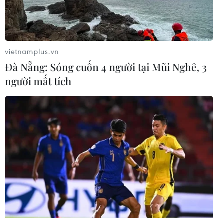
Theo dõi VietnamPlus
vietnamplus.vn
Đà Nẵng: Sóng cuốn 4 người tại Mũi Nghê, 3
người mất tích
TIN LIÊN QUAN