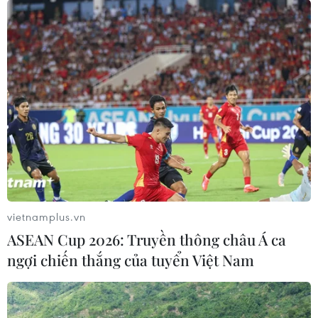
đang tiếp tục phối hợp các phòng nghiệp vụ Công an
Thành phố điều tra mở rộng, làm rõ triệt để, xử lý
nghiêm các đối tượng theo quy định pháp luật.
vietnamplus.vn
ASEAN Cup 2026: Truyền thông châu Á ca
ngợi chiến thắng của tuyển Việt Nam
Tiền Giang: Khởi tố 54 bị can núp bóng