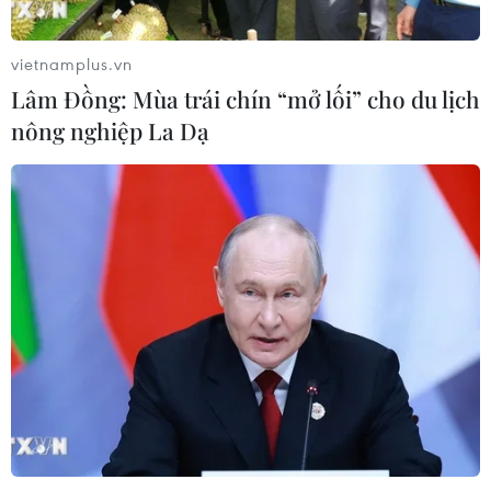
Cảnh sát khám xét nơi ở của Huấn
"Hoa Hồng"
vietnamplus.vn
06/08/2026 15:04
Lâm Đồng: Mùa trái chín “mở lối” cho du lịch
nông nghiệp La Dạ
Bãi bỏ một số văn bản quy phạm
pháp luật không còn phù hợp
06/08/2026 09:59
Khởi tố người đi bộ gây tai nạn chết
người trên quốc lộ ở Quảng Trị
06/08/2026 09:44
Khởi tố Chủ tịch Hội đồng quản trị,