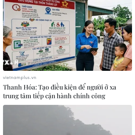
CHUYỆN TUẦN QUA: Cảnh
báo nạn "giang hồ mạng” kéo những
hệ lụy ảo tràn ra đời thực
08/08/2026 04:00
Quảng Trị triệt phá đường dây vận
chuyển hơn 210kg vật liệu nổ
vietnamplus.vn
08/08/2026 01:59
Thanh Hóa: Tạo điều kiện để người ở xa
trung tâm tiếp cận hành chính công
Cần Thơ: Khởi tố 19 bị can trong vụ
dàn cảnh cướp giật tại Tân Huê Viên
08/08/2026 01:33