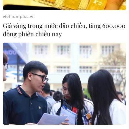
khẩu
09/08/2026 14:15
vietnamplus.vn
Giá vàng trong nước đảo chiều, tăng 600.000
Bão Dolphin đổ bộ Trung Quốc,
đồng phiên chiều nay
hàng trăm nghìn người phải sơ tán
09/08/2026 14:11
Ấn Độ dự kiến chi 8,8 tỷ USD cho
hoạt động thăm dò dầu khí biển sâu
09/08/2026 13:13
Tổng Bí thư, Chủ tịch nước Tô Lâm
bắt đầu thăm cấp Nhà nước Australia
09/08/2026 12:05