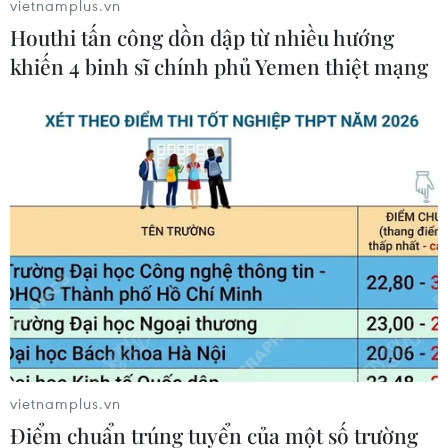
vietnamplus.vn
Houthi tấn công dồn dập từ nhiều hướng
khiến 4 binh sĩ chính phủ Yemen thiệt mạng
#Hàn Quốc
#Triều Tiên
#Kim Jong-Il
#Xúc phạm
#Lễ tang
Hàn Quốc
Triều Tiên
Theo dõi VietnamPlus
vietnamplus.vn
Điểm chuẩn trúng tuyển của một số trường