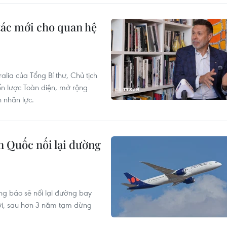
tác mới cho quan hệ
lia của Tổng Bí thư, Chủ tịch
ến lược Toàn diện, mở rộng
 nhân lực.
 Quốc nối lại đường
g báo sẽ nối lại đường bay
tới, sau hơn 3 năm tạm dừng