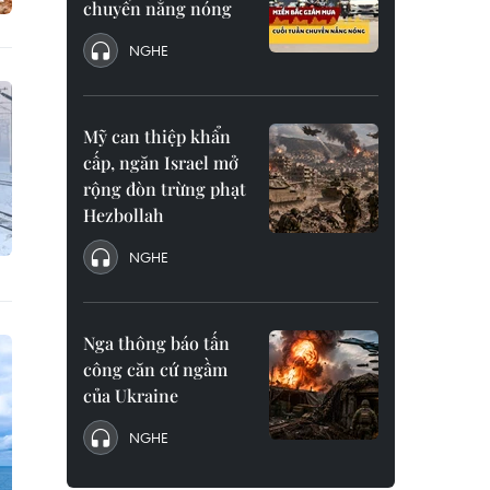
chuyển nắng nóng
NGHE
Mỹ can thiệp khẩn
cấp, ngăn Israel mở
rộng đòn trừng phạt
Hezbollah
NGHE
Nga thông báo tấn
công căn cứ ngầm
của Ukraine
NGHE