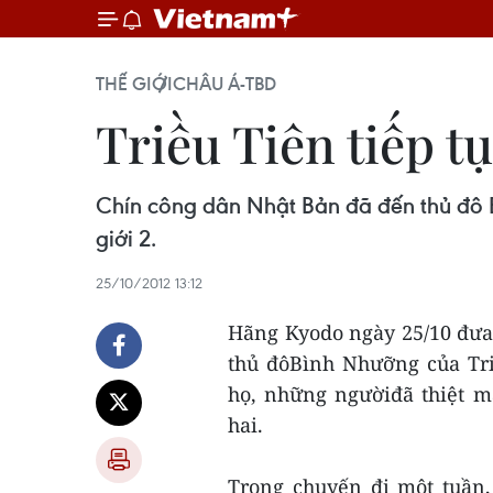
THẾ GIỚI
CHÂU Á-TBD
Triều Tiên tiếp 
Chín công dân Nhật Bản đã đến thủ đô 
giới 2.
25/10/2012 13:12
Hãng Kyodo ngày 25/10 đưa
thủ đôBình Nhưỡng của Tr
họ, những ngườiđã thiệt m
hai.
Trong chuyến đi một tuần