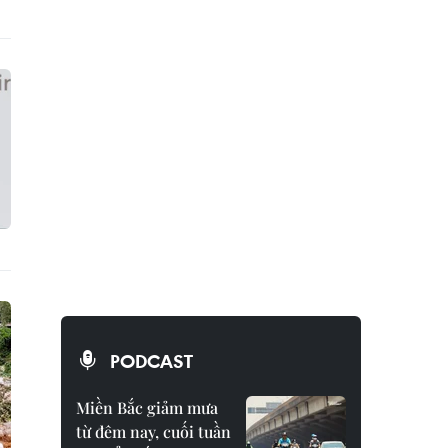
PODCAST
Miền Bắc giảm mưa
từ đêm nay, cuối tuần