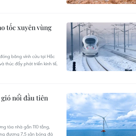
ao tốc xuyên vùng
đóng băng vĩnh cửu tại Hắc
 thúc đẩy phát triển kinh tế,
gió nổi đầu tiên
ng tòa nhà gần 110 tầng,
ương đương 7,5 sân bóng đá