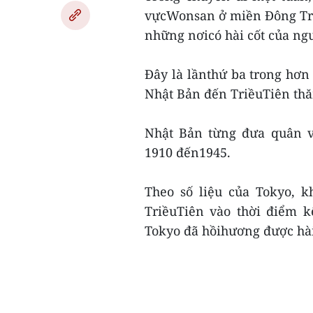
vựcWonsan ở miền Đông Tri
những nơicó hài cốt của ngư
Đây là lầnthứ ba trong hơ
Nhật Bản đến TriềuTiên th
Nhật Bản từng đưa quân v
1910 đến1945.
Theo số liệu của Tokyo, k
TriềuTiên vào thời điểm k
Tokyo đã hồihương được hài 