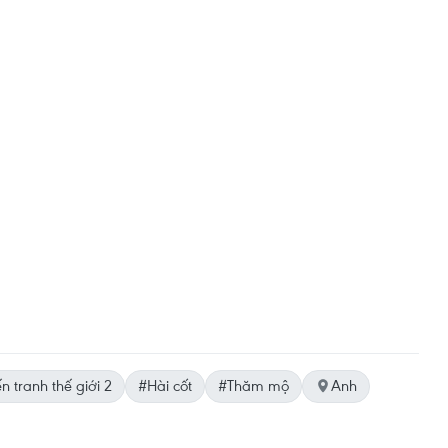
n tranh thế giới 2
#Hài cốt
#Thăm mộ
Anh