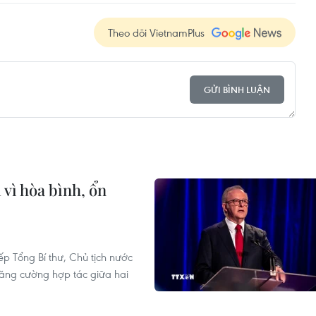
Theo dõi VietnamPlus
GỬI BÌNH LUẬN
 vì hòa bình, ổn
 Tổng Bí thư, Chủ tịch nước
 tăng cường hợp tác giữa hai