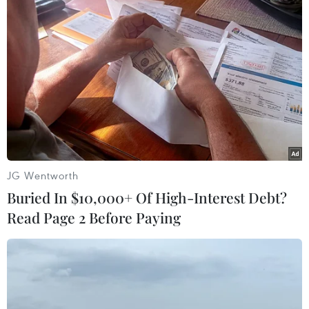
Vận tải biển toàn cầu tăng mạnh bất
chấp căng thẳng địa chính trị
09/08/2026 02:06
Canada chạy đua đạt thỏa thuận
trước khi thuế quan mới của Mỹ có
hiệu lực
09/08/2026 02:03
JG Wentworth
Buried In $10,000+ Of High-Interest Debt?
Khoa học công nghệ sẽ trở thành
Read Page 2 Before Paying
động lực mới của quan hệ Việt Nam-
Australia
09/08/2026 02:01