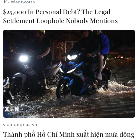
JG Wentworth
$25,000 In Personal Debt? The Legal
Settlement Loophole Nobody Mentions
#Trung Quốc
#Đài Loan
#Hiệp định
#Kinh tế
Đài Loan
Trung Quốc
vietnamplus.vn
Thành phố Hồ Chí Minh xuất hiện mưa dông
Theo dõi VietnamPlus