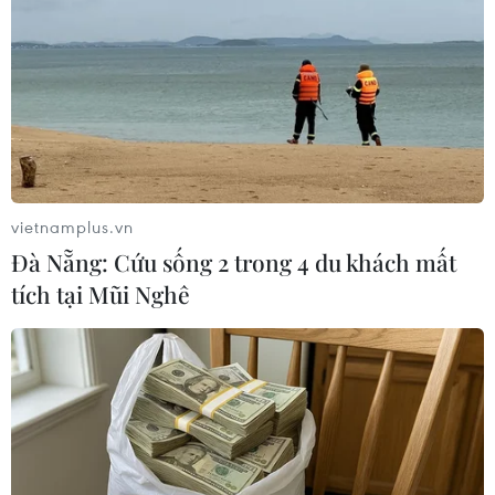
Thị trường vaccine thế giới chuyển
hướng sang người cao tuổi
08/08/2026 15:01
Chuyên gia Nhật Bản nói Việt Nam
nên ưu tiên sản xuất và đóng gói chip
bán dẫn
vietnamplus.vn
08/08/2026 13:28
Đà Nẵng: Cứu sống 2 trong 4 du khách mất
tích tại Mũi Nghê
Nông sản Việt Nam còn nhiều dư địa
tại thị trường Algeria
08/08/2026 12:55
Động lực mới cho hợp tác thương