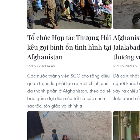
Tổ chức Hợp tác Thượng Hải
Afghanist
kêu gọi bình ổn tình hình tại
Jalalabad
Afghanistan
thương v
17/09/2021 14:48
18/09/2021 09:
Các nước thành viên SCO cho rằng điều
Đã có ít nhất
quan trọng là phải tạo ra một chính phủ
người khác b
đa thành phần ở Afghanistan, theo đó sẽ
xảy ra chiều 
bao gồm đại diện của tất cả các nhóm
Jalalabad củ
sắc tộc, tôn giáo và chính trị.