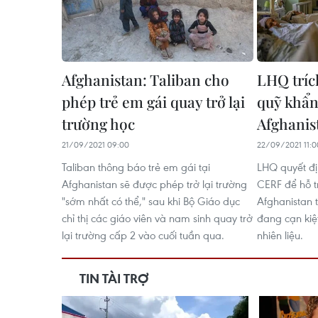
Afghanistan: Taliban cho
LHQ tríc
phép trẻ em gái quay trở lại
quỹ khẩn
trường học
Afghanis
21/09/2021 09:00
22/09/2021 11:0
Taliban thông báo trẻ em gái tại
LHQ quyết đị
Afghanistan sẽ được phép trở lại trường
CERF để hỗ t
"sớm nhất có thể," sau khi Bộ Giáo dục
Afghanistan 
chỉ thị các giáo viên và nam sinh quay trở
đang cạn kiệt
lại trường cấp 2 vào cuối tuần qua.
nhiên liệu.