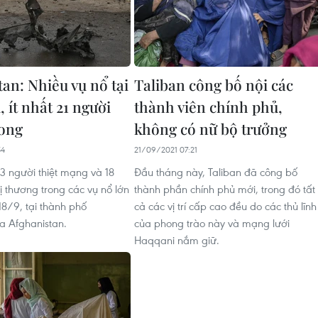
an: Nhiều vụ nổ tại
Taliban công bố nội các
, ít nhất 21 người
thành viên chính phủ,
ong
không có nữ bộ trưởng
54
21/09/2021 07:21
 3 người thiệt mạng và 18
Đầu tháng này, Taliban đã công bố
ị thương trong các vụ nổ lớn
thành phần chính phủ mới, trong đó tất
18/9, tại thành phố
cả các vị trí cấp cao đều do các thủ lĩnh
a Afghanistan.
của phong trào này và mạng lưới
Haqqani nắm giữ.