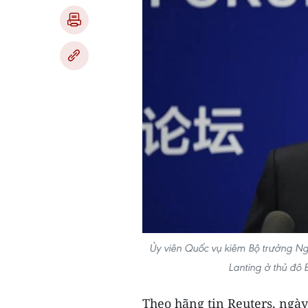
Ủy viên Quốc vụ kiêm Bộ trưởng N
Lanting ở thủ đô
Theo hãng tin Reuters, ngà