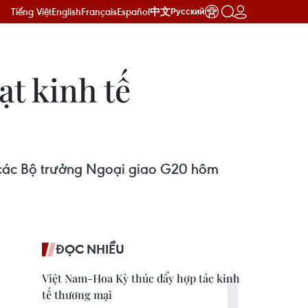
Tiếng Việt
English
Français
Español
中文
Русский
t kinh tế
 các Bộ trưởng Ngoại giao G20 hôm
ĐỌC NHIỀU
Việt Nam-Hoa Kỳ thúc đẩy hợp tác kinh
tế thương mại