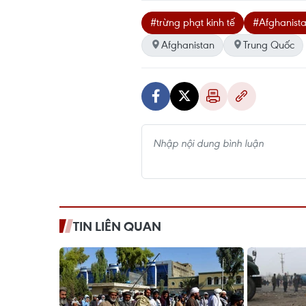
#trừng phạt kinh tế
#Afghanist
Afghanistan
Trung Quốc
TIN LIÊN QUAN