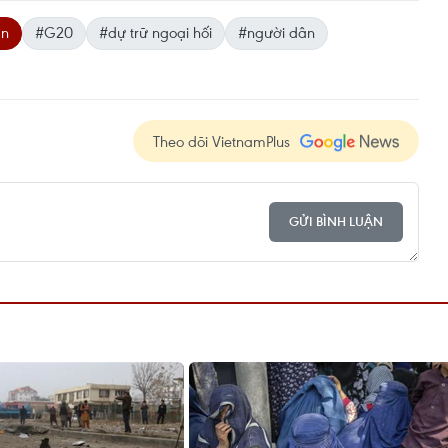
an
#G20
#dự trữ ngoại hối
#người dân
Theo dõi VietnamPlus
GỬI BÌNH LUẬN