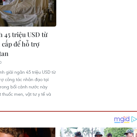
h 45 triệu USD từ
 cấp để hỗ trợ
tan
0
nh giải ngân 45 triệu USD từ
rợ công tác nhân đạo tại
trong bối cảnh nước này
 thuốc men, vật tư y tế và