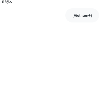
 này./.
(Vietnam+)