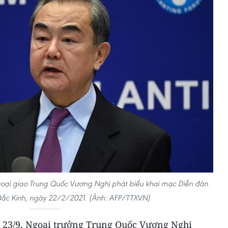
goại giao Trung Quốc Vương Nghị phát biểu khai mạc Diễn đàn
 Bắc Kinh, ngày 22/2/2021. (Ảnh: AFP/TTXVN)
y 23/9, Ngoại trưởng Trung Quốc Vương Nghị