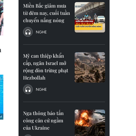
Miền Bắc giảm mưa
từ đêm nay, cuối tuần
chuyển nắng nóng
NGHE
Mỹ can thiệp khẩn
cấp, ngăn Israel mở
rộng đòn trừng phạt
Hezbollah
NGHE
Nga thông báo tấn
công căn cứ ngầm
của Ukraine