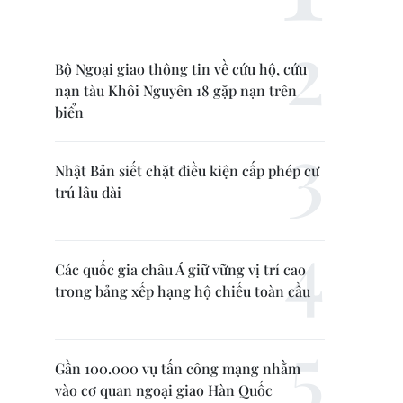
Bộ Ngoại giao thông tin về cứu hộ, cứu
nạn tàu Khôi Nguyên 18 gặp nạn trên
biển
Nhật Bản siết chặt điều kiện cấp phép cư
trú lâu dài
Các quốc gia châu Á giữ vững vị trí cao
trong bảng xếp hạng hộ chiếu toàn cầu
Gần 100.000 vụ tấn công mạng nhằm
vào cơ quan ngoại giao Hàn Quốc