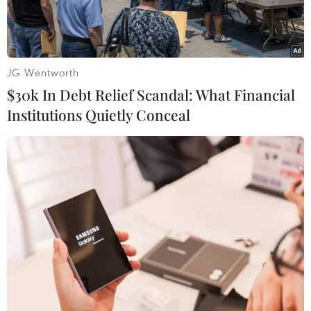
quốc tế.
JG Wentworth
$30k In Debt Relief Scandal: What Financial
Institutions Quietly Conceal
Tên lửa Trường Chinh-2C được phóng lên quỹ đạo từ Trung tâm
phóng vệ tinh Tây Xương, tỉnh Tứ Xuyên, Trung Quốc. (Ảnh:
THX/TTXVN)
Người phát ngôn Bộ Ngoại giao Trung Quốc