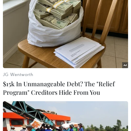
#Trung Quốc-Mỹ
#Lĩnh vực không gian
JG Wentworth
#thám hiểm Mặt Trăng
Mỹ
Trung Quốc
$15k In Unmanageable Debt? The "Relief
Program" Creditors Hide From You
Theo dõi VietnamPlus