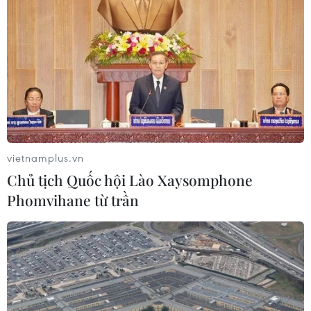
Ấn Độ thử thành công tên lửa đạn
đạo Agni-4, tầm bắn 4.000 km
06/08/2026 23:17
Hàn Quốc tái khẳng định mục tiêu
chung sống hòa bình với Triều Tiên
vietnamplus.vn
06/08/2026 15:33
Chủ tịch Quốc hội Lào Xaysomphone
Phomvihane từ trần
Lở đất tại Philippines khiến ít nhất 4
người thiệt mạng
06/08/2026 15:06