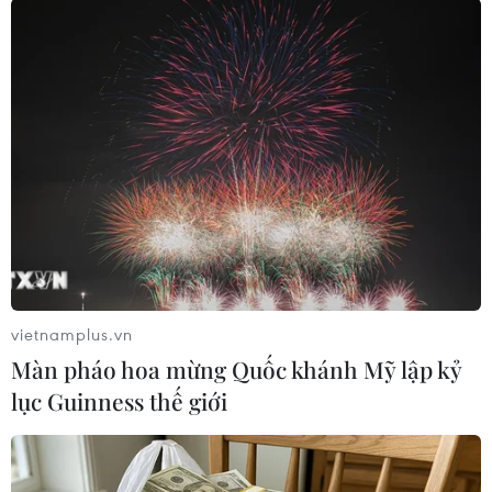
Ông Hứa Hồng Lượng cho biết đến nay, CNSA
đã ký hơn 170 thỏa thuận hợp tác hoặc biên bản
ghi nhớ với hơn 50 quốc gia, cơ quan vũ trụ và
tổ chức quốc tế, khẳng định nước này “chưa bao
giờ có bất kỳ văn bản, quy định hay điều khoản
nào hạn chế hợp tác giữa Trung Quốc và Mỹ,”
kêu gọi Washington bỏ “Điều khoản Wolf ,”
đồng thời nhấn mạnh mong muốn trao đổi và
hợp tác quốc tế sâu rộng hơn với các nước trên
thế giới./.
vietnamplus.vn
(TTXVN/Vietnam+)
Màn pháo hoa mừng Quốc khánh Mỹ lập kỷ
lục Guinness thế giới