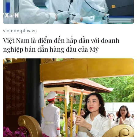
Quân đội Hàn Quốc thông báo Triều
Tiên phóng vật thể chưa xác định
06/08/2026 08:31
vietnamplus.vn
Việt Nam là điểm đến hấp dẫn với doanh
Dấu mốc quan trọng trong quan hệ
nghiệp bán dẫn hàng đầu của Mỹ
Việt Nam-Australia
06/08/2026 08:29
Hàn Quốc tăng cường giải pháp
ngăn chặn đánh bạc trực tuyến trong
quân đội
06/08/2026 04:52
Tổng Bí thư, Chủ tịch nước Tô Lâm