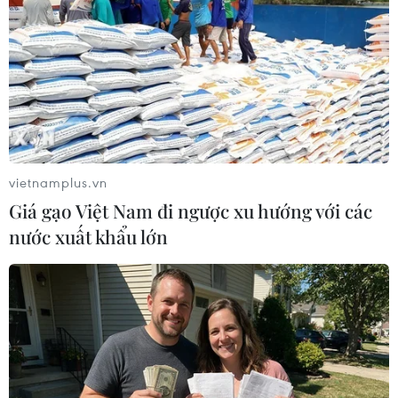
TIN LIÊN QUAN
vietnamplus.vn
Giá gạo Việt Nam đi ngược xu hướng với các
nước xuất khẩu lớn
NASA đánh giá cao hợp tác Nga-Mỹ trong