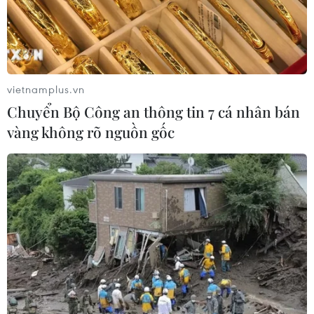
vietnamplus.vn
Chuyển Bộ Công an thông tin 7 cá nhân bán
vàng không rõ nguồn gốc
TIN CÙNG CHUYÊN MỤC
Dấu mốc quan trọng đưa quan hệ
Việt Nam-New Zealand phát triển
thực chất và hiệu quả hơn
09/08/2026 02:46
Tổng Bí thư, Chủ tịch nước Tô Lâm