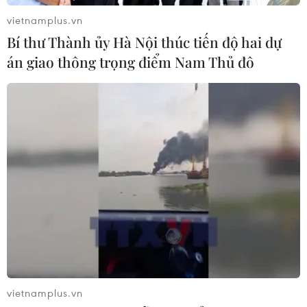
hóa Đối tác Chiến lược Toàn diện
Tăng cường
vietnamplus.vn
Bí thư Thành ủy Hà Nội thúc tiến độ hai dự
05/08/2026 13:30
án giao thông trọng điểm Nam Thủ đô
Xem thêm
CƠ QUAN CHỦ QUẢN: THÔNG TẤN XÃ VIỆT NAM
Tổng Biên tập: TRẦN TIẾN DUẨN
Phó Tổng Biên tập: NGUYỄN THỊ TÁM, KHÚC THANH
THỦY
vietnamplus.vn
Sở hữu trí tuệ
Quy định sử dụng