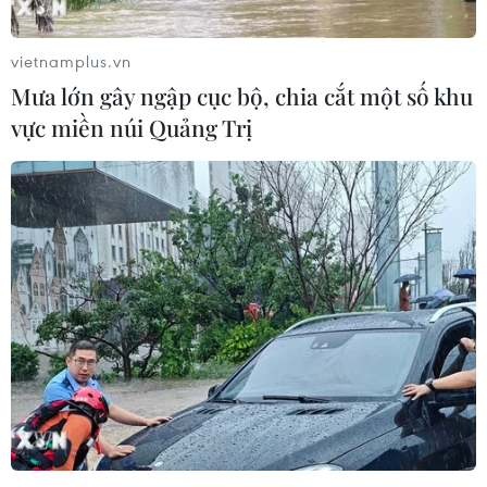
vietnamplus.vn
Mưa lớn gây ngập cục bộ, chia cắt một số khu
vực miền núi Quảng Trị
Mở ra không gian hợp tác trên các lĩnh vực
giữa Việt Nam và Uganda
22/11/2022 12:57
Chuyến thăm Việt Nam của Tổng thống Uganda diễn ra
trong bối cảnh các nước châu Phi, trong đó có Uganda
coi trọng thiết lập và phát triển quan hệ với các nước
châu Á-Thái Bình Dương, bao gồm Việt Nam.