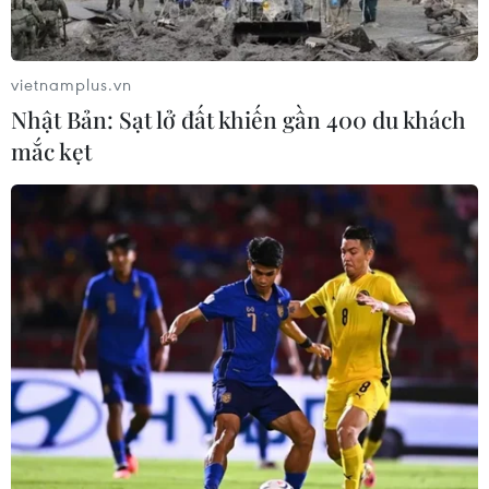
lên đường thăm cấp Nhà nước
Australia và New Zealand
09/08/2026 02:00
vietnamplus.vn
Nhật Bản: Sạt lở đất khiến gần 400 du khách
Những lý do khiến du khách Ấn Độ
mắc kẹt
chuyển hướng sang Việt Nam
08/08/2026 23:58
Động lực mới cho hợp tác thương
mại Việt Nam-Australia
08/08/2026 12:20
Việt Nam-Ấn Độ thúc đẩy hợp tác
nghiên cứu, đào tạo và tư vấn chính