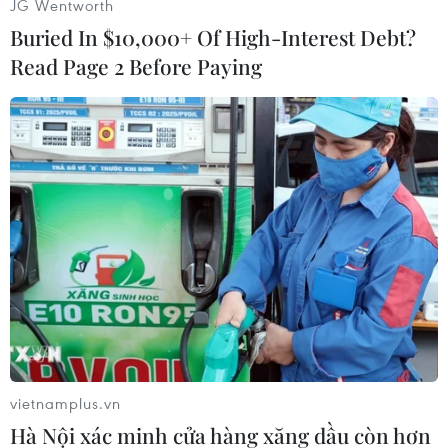
JG Wentworth
Ông Uông Văn Bân nói: “Chúng tôi luôn để ngỏ
Buried In $10,000+ Of High-Interest Debt?
việc trao đổi và hợp tác với Mỹ”, và cho biết
Read Page 2 Before Paying
thêm rằng hai bên đã thiết lập các cơ chế như
nhóm làm việc về hợp tác khoa học Trái Đất và
khoa học không gian cũng như Đối thoại Không
gian Dân sự Trung-Mỹ.
Tuy nhiên, theo ông "Mỹ vẫn xem xét việc hợp
tác không gian với Trung Quốc trên phương
diện Chiến tranh Lạnh.”
Mỹ kêu gọi hợp tác trong
lĩnh vực không gian giữa
các đồng minh
vietnamplus.vn
Tướng Daniel Karbler kêu gọi Hàn
Hà Nội xác minh cửa hàng xăng dầu còn hơn
Quốc và các đồng minh khác của