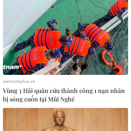
Cựu Đại sứ Australia: Tầm nhìn hợp
tác mới cho quan hệ Việt Nam-
Australia
07/08/2026 05:00
Hãng hàng không Air Premia của
Hàn Quốc nối lại đường bay
Incheon-TP Hồ Chí Minh
vietnamplus.vn
07/08/2026 04:28
Vùng 3 Hải quân cứu thành công 1 nạn nhân
bị sóng cuốn tại Mũi Nghê
Mở ra giai đoạn triển khai thực chất
quan hệ giữa Việt Nam và Australia
07/08/2026 01:27