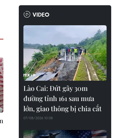
VIDEO
Lào Cai: Đứt gãy 30m
đường tỉnh 161 sau mưa
lớn, giao thông bị chia cắt
07/08/2026 10:08
ần