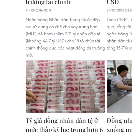
trường tài chính
USD
14/10/2016 02:11
27/10/2016 03:5
Ngân hàng Nhân dân Trung Quốc tiếp
Theo CBRC, t
tục sử dụng cơ chế cho vay trung hạn
qua, tổng tà
(MLF) để bơm thêm 301 tỷ nhân dân tệ
ngân hàng Tr
(khoảng 44,7 tỷ USD) cho 18 tổ chức tài
nhân dân tệ 
chính thông qua các hoạt động thị trường
tăng 15,7% s
mở.
Tỷ giá đồng nhân dân tệ ở
Đồng nhâ
mức thấp kỷ lục trong hơn 6
xuống mứ