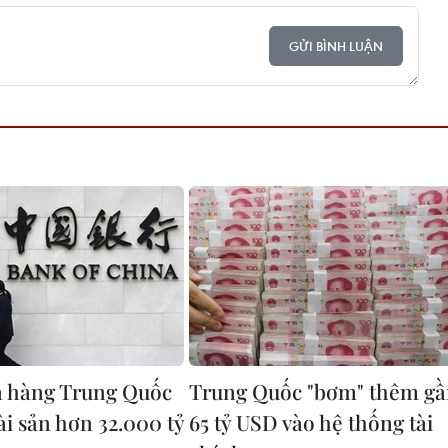
GỬI BÌNH LUẬN
 hàng Trung Quốc
Trung Quốc "bơm" thêm g
ài sản hơn 32.000 tỷ
65 tỷ USD vào hệ thống tài