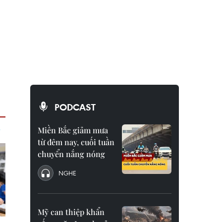
PODCAST
Miền Bắc giảm mưa
từ đêm nay, cuối tuần
chuyển nắng nóng
NGHE
Mỹ can thiệp khẩn