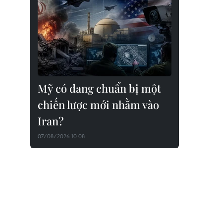
Mỹ có đang chuẩn bị một
chiến lược mới nhằm vào
Iran?
07/08/2026 10:08