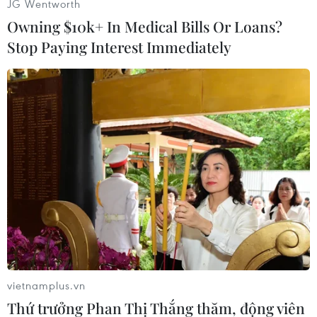
JG Wentworth
Owning $10k+ In Medical Bills Or Loans?
Ông Du Chính Thanh cũng cho biết Trung Quốc
Stop Paying Interest Immediately
sẽ trừng phạt nghiêm khắc những đốitượng
tham gia các hoạt động tội phạm bạo lực./.
(Vietnam+)
vietnamplus.vn
Thứ trưởng Phan Thị Thắng thăm, động viên