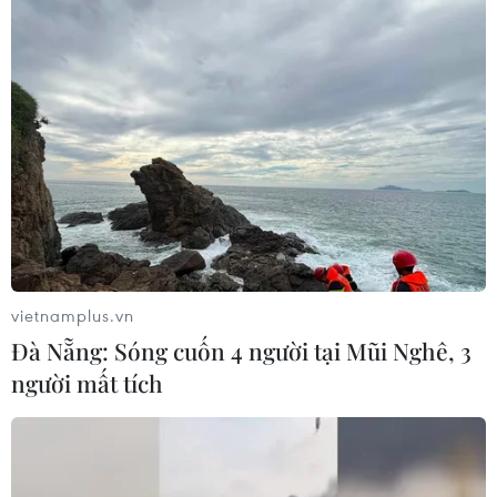
Hơn 100 người thiệt mạng trong mùa
mưa khốc liệt ở Ấn Độ
05/08/2026 09:39
Trung Quốc phóng thành công hai
vệ tinh siêu phổ Đông Phương Huệ
Nhãn
05/08/2026 07:16
vietnamplus.vn
Xem thêm
Đà Nẵng: Sóng cuốn 4 người tại Mũi Nghê, 3
người mất tích
CƠ QUAN CHỦ QUẢN: THÔNG TẤN XÃ VIỆT NAM