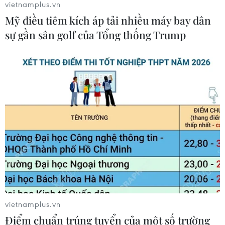
vietnamplus.vn
Phát hiện đối tượng tàng trữ trái
Mỹ điều tiêm kích áp tải nhiều máy bay dân
phép vũ khí quân dụng
sự gần sân golf của Tổng thống Trump
07/08/2026 12:25
Tây Ninh cảnh báo giả mạo cơ quan
đăng ký kinh doanh để lừa đảo
doanh nghiệp
07/08/2026 08:38
Tiến "Bịp" hầu tòa trong vụ
án tổ chức sử dụng trái phép chất ma
túy
07/08/2026 04:40
vietnamplus.vn
Điểm chuẩn trúng tuyển của một số trường