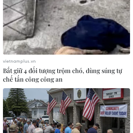
(TTXVN/Vietnam+)
vietnamplus.vn
Bắt giữ 4 đối tượng trộm chó, dùng súng tự
chế tấn công công an
#Chất ma túy
#Chống ma túy
#Bộ đội biên phòng
#Công an Thành phố Hồ Chí Minh
An Giang
Tp. Hồ Chí Minh