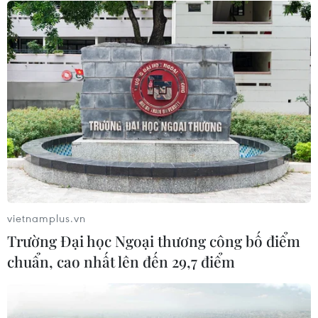
người trên quốc lộ ở Quảng Trị
06/08/2026 09:44
Khởi tố Chủ tịch Hội đồng quản trị,
Giám đốc Công ty cổ phần Mekolor
06/08/2026 09:06
Thêm một nhóm dàn cảnh cướp giật
tại khu Tân Huê Viên sa lưới
vietnamplus.vn
06/08/2026 05:57
Trường Đại học Ngoại thương công bố điểm
chuẩn, cao nhất lên đến 29,7 điểm
Xem thêm