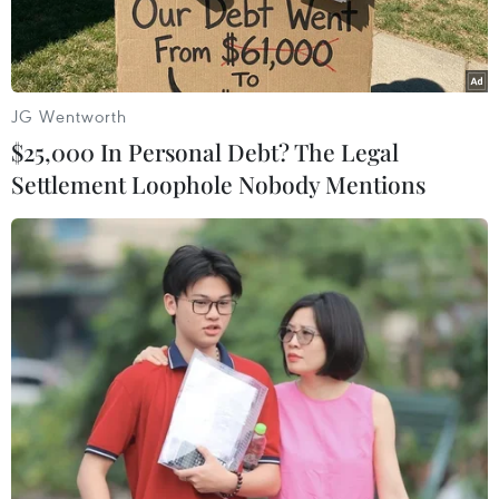
JG Wentworth
$25,000 In Personal Debt? The Legal
Settlement Loophole Nobody Mentions
Các đối tượng và tang vật bị thu giữ. (Nguồn: Báo Biên phòng)
Chiều 15/9, nguồn tin từ Viện Kiểm sát Nhân
dân tỉnh An Giang cho biết Viện Kiểm sát vừa
hoàn tất cáo trạng chuyển Tòa án Nhân dân
cùng cấp truy tố 5 bị cáo trong đường dây vận