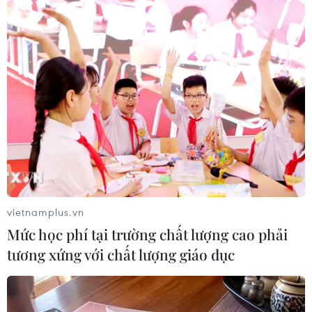
Lực lượng chức năng thu giữ 5 bọc nylon chứa
chất bột màu trắng, nhiều viên nén màu hồng…
với trọng lượng gần 1kg.
Qua điều tra, Huy khai nhận ngày 13/6/2020, đối
tượng liên hệ với người đàn ông ở Campuchia
đặt mua 5kg ketamine với giá 2 tỷ 150 triệu
đồng và được người này nói giao cho Diễm
mang đến Thành phố Hồ Chí Minh giao lại cho
Huy.
vietnamplus.vn
Đến khoảng 16 giờ ngày 14/6, Huy chở Thanh
Mức học phí tại trường chất lượng cao phải
đến điểm hẹn chờ nhận ma túy từ Diễm giao thì
tương xứng với chất lượng giáo dục
bị bắt giữ.
Ngoài ra, Huy còn thừa nhận khoảng đầu tháng
6/2020, Huy điện cho người đàn ông bên