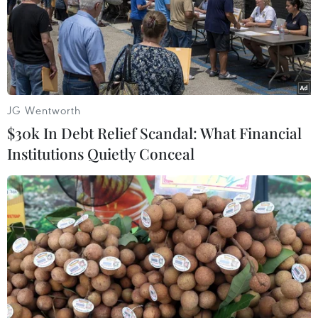
Theo dõi VietnamPlus
JG Wentworth
$30k In Debt Relief Scandal: What Financial
Institutions Quietly Conceal
TIN LIÊN QUAN