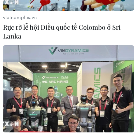
vietnamplus.vn
Rực rỡ lễ hội Diều quốc tế Colombo ở Sri
Lanka
Đột kích cơ sở massage, thu giữ hơn 1,3kg
ma túy và một khẩu súng ngắn
06/09/2021 12:54
Đột kích vào cơ sở massage Hải Yến, Cơ quan Công an
Bình Phước bắt quả tang Nguyễn Thị Kim Yến cùng số
ma túy có trọng lượng 1,377kg và thu giữ 1 khẩu súng
ngắn dạng Rulo với 6 viên đạn.