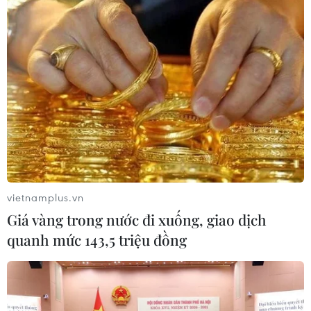
Lai Châu: Phá chuyên án mua bán ma túy
lớn, thu giữ 10 bánh heroin
12/09/2021 12:36
Chuyên án 621C được Công an tỉnh Lai Châu thành lập
sau khi phát hiện Sùng A Cừ có dấu hiệu hoạt động
phạm tội về ma túy. Kết quả, đối tượng bị bắt giữ cùng
10 bánh heroin.
vietnamplus.vn
Giá vàng trong nước đi xuống, giao dịch
quanh mức 143,5 triệu đồng