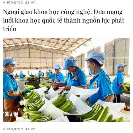
vietnamplus.vn
Ngoại giao khoa học công nghệ: Đưa mạng
lưới khoa học quốc tế thành nguồn lực phát
triển
Bắt gần 100kg ma túy được vận chuyển
bằng xe 'luồng xanh'
08/09/2021 11:17
vietnamplus.vn
Các đối tượng đã lợi dụng xe được cấp giấy ưu tiên