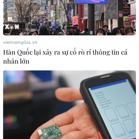
vietnamplus.vn
Hàn Quốc lại xảy ra sự cố rò rỉ thông tin cá
nhân lớn