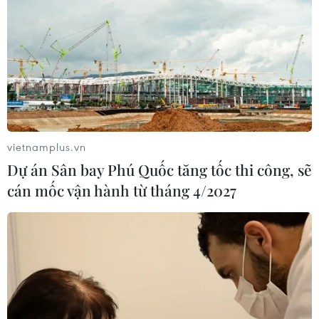
vietnamplus.vn
Dự án Sân bay Phú Quốc tăng tốc thi công, sẽ
cán mốc vận hành từ tháng 4/2027
TIN CÙNG CHUYÊN MỤC
Thị trường vaccine thế giới chuyển
hướng sang người cao tuổi