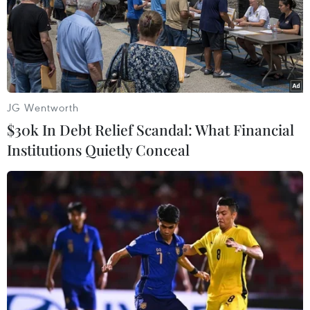
JG Wentworth
$30k In Debt Relief Scandal: What Financial
Institutions Quietly Conceal
Cháy nhà máy sản xuất bật lửa gas, hàng
chục công nhân bị bỏng
22/11/2016 15:45
Ít nhất 26 công nhân, trong đó hầu hết là phụ nữ, đã bị
bỏng khi xảy ra một vụ cháy tại nhà máy sản xuất bật
lửa gas ở Ashulia, ngoại ô thủ đô Dhaka, Bangladesh