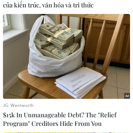
của kiến trúc, văn hóa và tri thức
#Cung cấp gas
#Giá gas bán lẻ
#Petrolimex
JG Wentworth
#Đại lý kinh doanh Gas
#Thuế nhập khẩu
$15k In Unmanageable Debt? The "Relief
Program" Creditors Hide From You