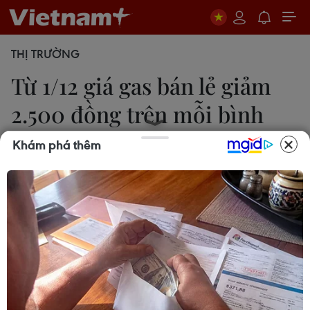
THỊ TRƯỜNG
Từ 1/12 giá gas bán lẻ giảm
2.500 đồng trên mỗi bình
12kg
Khám phá thêm
30/11/2016 11:28
Từ ngày 1/12, giá gas bán lẻ đến tay người tiêu
dùng của thương hiệu Petrovietnam gas, Vtgas, SP,
Petrolimex... sẽ dao động ở mức 291.000
đồng/bình 12 kg đến 300.500 đồng/bình 12 kg.