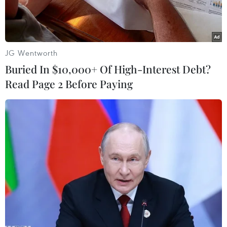
JG Wentworth
Buried In $10,000+ Of High-Interest Debt?
Read Page 2 Before Paying
(Ảnh minh họa: Danh Lam/TTXVN)
Chiều 30/11, các đơn vị đầu mối kinh doanh,
phân phối mặt hàng gas tại Thành phố Hồ Chí
Minh và các tỉnh, thành phố phía Nam đã công
bố giá gas tháng 12sẽ giảm 2.500 đồng/bình