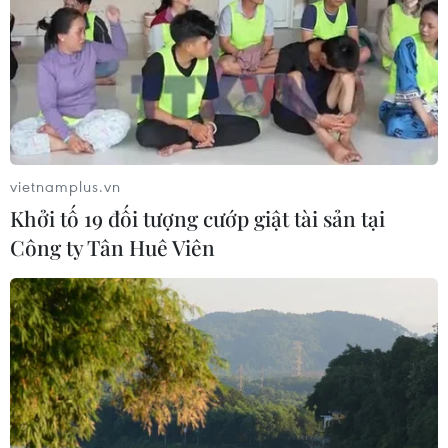
05/08/2026 11:00
Đồng Nai phát hiện 7 cơ sở nuôi lợn
"vỗ béo" sử dụng chất cấm
05/08/2026 04:59
vietnamplus.vn
Khởi tố 19 đối tượng cướp giật tài sản tại
Mùa dâu Hạ Châu - trái cây
Công ty Tân Huê Viên
đặc sản của vùng đất Tây Đô
05/08/2026 03:42
Thành phố Hồ Chí Minh siết kiểm
soát chặt chẽ thực phẩm tại các chợ
đầu mối