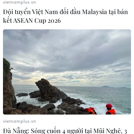
vietnamplus.vn
Đội tuyển Việt Nam đối đầu Malaysia tại bán
kết ASEAN Cup 2026
vietnamplus.vn
Đà Nẵng: Sóng cuốn 4 người tại Mũi Nghê, 3