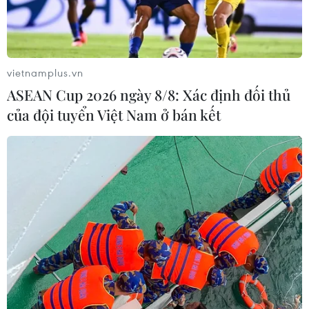
ngày 22/11.
vietnamplus.vn
ASEAN Cup 2026 ngày 8/8: Xác định đối thủ
của đội tuyển Việt Nam ở bán kết
Kinh tế vĩ mô ổn định, CPI cả nước trong
tháng 11 tăng 0,48%
28/11/2016 05:07