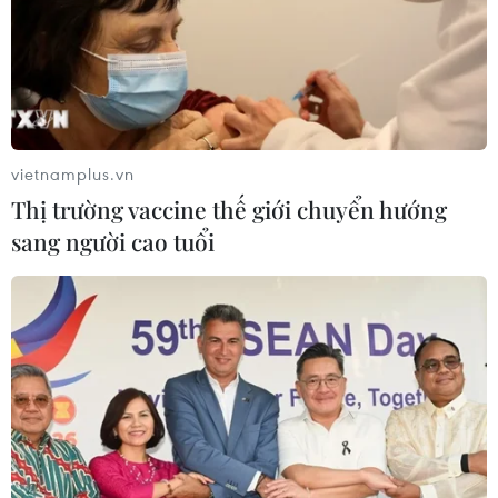
08/08/2026 15:01
Nông sản Việt Nam còn nhiều dư địa
tại thị trường Algeria
vietnamplus.vn
08/08/2026 12:55
Thị trường vaccine thế giới chuyển hướng
sang người cao tuổi
Dữ liệu việc làm Mỹ mở thêm dư địa
cho giá vàng trong tuần qua
08/08/2026 04:29
Nghệ An: OCOP đã có thương hiệu,
vì sao nông sản vẫn lo đầu ra?
08/08/2026 03:28