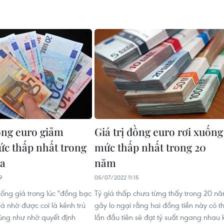
đồng euro giảm
Giá trị đồng euro rơi xuống
c thấp nhất trong
mức thấp nhất trong 20
ua
năm
9
05/07/2022 11:15
ống giá trong lúc "đồng bạc
Tỷ giá thấp chưa từng thấy trong 20 n
á nhờ được coi là kênh trú
gây lo ngại rằng hai đồng tiền này có t
ũng như nhờ quyết định
lần đầu tiên sẽ đạt tỷ suất ngang nhau 