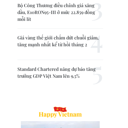
Bộ Công Thương điều chỉnh giá xăng
dầu, E10RON95-III ở mức 22.859 đồng
mỗi lít
Giá vàng thế giới chấm dứt chuỗi giảm,
tăng mạnh nhất kể từ hồi tháng 2
Standard Chartered nâng dự báo tăng
trưởng GDP Việt Nam lên 9,5%