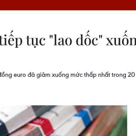
tiếp tục "lao dốc" xu
iá đồng euro đã giảm xuống mức thấp nhất trong 