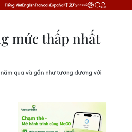
Tiếng Việt
English
Français
Español
中文
Русский
ống mức thấp nhất
20 năm qua và gần như tương đương với