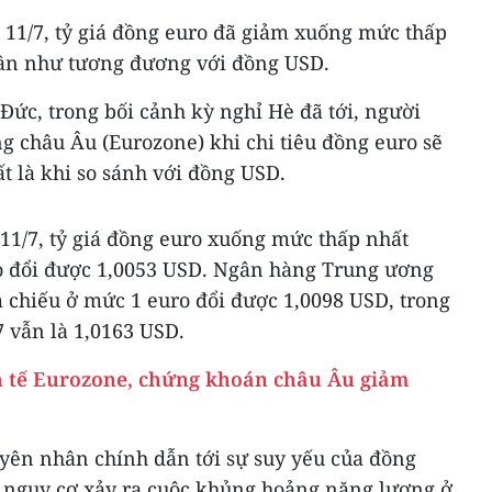
 11/7, tỷ giá đồng euro đã giảm xuống mức thấp
gần như tương đương với đồng USD.
ức, trong bối cảnh kỳ nghỉ Hè đã tới, người
g châu Âu (Eurozone) khi chi tiêu đồng euro sẽ
t là khi so sánh với đồng USD.
11/7, tỷ giá đồng euro xuống mức thấp nhất
o đổi được 1,0053 USD. Ngân hàng Trung ương
m chiếu ở mức 1 euro đổi được 1,0098 USD, trong
 vẫn là 1,0163 USD.
nh tế Eurozone, chứng khoán châu Âu giảm
uyên nhân chính dẫn tới sự suy yếu của đồng
 nguy cơ xảy ra cuộc khủng hoảng năng lượng ở