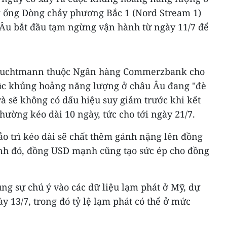
g ống Dòng chảy phương Bắc 1 (Nord Stream 1)
u Âu bắt đầu tạm ngừng vận hành từ ngày 11/7 để
 Leuchtmann thuộc Ngân hàng Commerzbank cho
ộc khủng hoảng năng lượng ở châu Âu đang "đè
và sẽ không có dấu hiệu suy giảm trước khi kết
thường kéo dài 10 ngày, tức cho tới ngày 21/7.
ảo trì kéo dài sẽ chất thêm gánh nặng lên đồng
nh đó, đồng USD mạnh cũng tạo sức ép cho đồng
ung sự chú ý vào các dữ liệu lạm phát ở Mỹ, dự
y 13/7, trong đó tỷ lệ lạm phát có thể ở mức