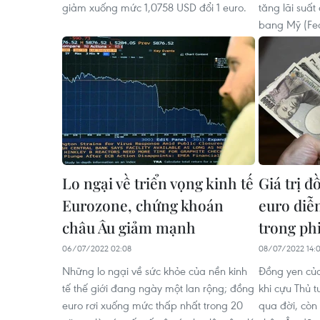
giảm xuống mức 1,0758 USD đổi 1 euro.
tăng lãi suấ
bang Mỹ (Fe
Lo ngại về triển vọng kinh tế
Giá trị đ
Eurozone, chứng khoán
euro diễn
châu Âu giảm mạnh
trong ph
06/07/2022 02:08
08/07/2022 14:
Những lo ngại về sức khỏe của nền kinh
Đồng yen của
tế thế giới đang ngày một lan rộng; đồng
khi cựu Thủ 
euro rơi xuống mức thấp nhất trong 20
qua đời, còn 