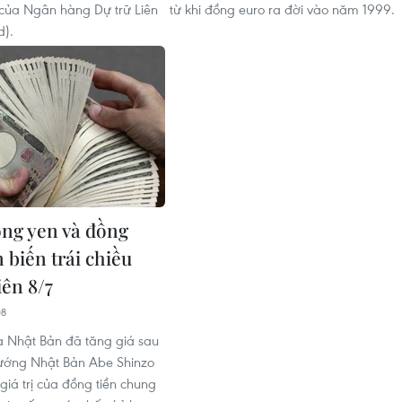
t của Ngân hàng Dự trữ Liên
từ khi đồng euro ra đời vào năm 1999.
d).
ồng yen và đồng
 biến trái chiều
iên 8/7
08
 Nhật Bản đã tăng giá sau
tướng Nhật Bản Abe Shinzo
giá trị của đồng tiền chung