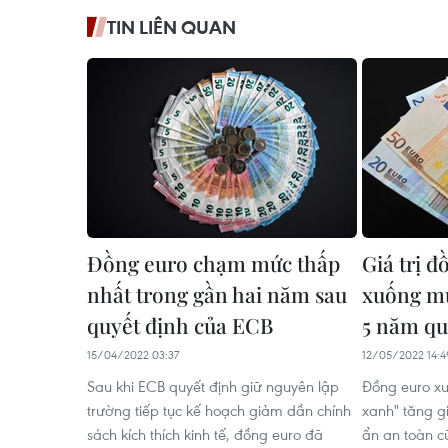
TIN LIÊN QUAN
Đồng euro chạm mức thấp
Giá trị 
nhất trong gần hai năm sau
xuống mứ
quyết định của ECB
5 năm q
15/04/2022 03:37
12/05/2022 14:4
Sau khi ECB quyết định giữ nguyên lập
Đồng euro xu
trường tiếp tục kế hoạch giảm dần chính
xanh" tăng gi
sách kích thích kinh tế, đồng euro đã
ẩn an toàn c