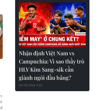
Nhận định Việt Nam vs
Campuchia: Vì sao thầy trò
HLV Kim Sang-sik cần
giành ngôi đầu bảng?
06/08/2026 11:05
ăm
hể
kể