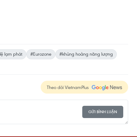
 lệ lạm phát
#Eurozone
#khủng hoảng năng lượng
Theo dõi VietnamPlus
GỬI BÌNH LUẬN