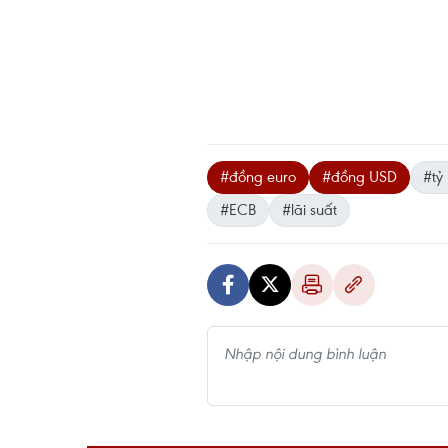
#đồng euro
#đồng USD
#tỷ
#ECB
#lãi suất